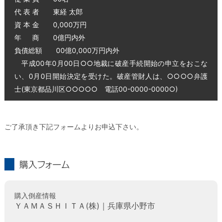
代 表 者 東経 太郎
資 本 金 0,000万円
年 商 0億円内外
負債総額 00億0,000万円内外
平成00年0月00日○○地裁に破産手続開始の申立をおこな
い、0月0日開始決定を受けた。破産管財人は、○○○○弁護
士(東京都品川区○○○○○ 電話00-0000-0000○)
ご了承頂き下記フォームよりお申込下さい。
購入フォーム
購入倒産情報
ＹＡＭＡＳＨＩＴＡ(株)｜兵庫県小野市