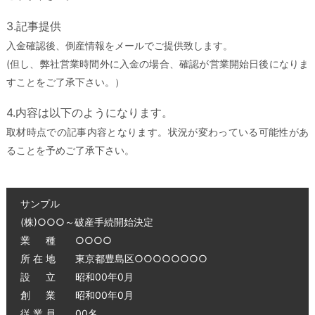
3.記事提供
入金確認後、倒産情報をメールでご提供致します。
(但し、弊社営業時間外に入金の場合、確認が営業開始日後になりま
すことをご了承下さい。）
4.内容は以下のようになります。
取材時点での記事内容となります。状況が変わっている可能性があ
ることを予めご了承下さい。
サンプル
(株)○○○～破産手続開始決定
業 種 ○○○○
所 在 地 東京都豊島区○○○○○○○○
設 立 昭和00年0月
創 業 昭和00年0月
従 業 員 00名