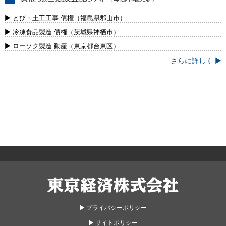
債権・動産譲渡登記リスト（毎週木曜更
新）
▶ とび・土工工事 債権（福島県郡山市）
▶ 冷凍食品製造 債権（茨城県神栖市）
▶ ローソク製造 動産（東京都台東区）
さらに詳しく ▶
東京経済株式会社
▶︎ プライバシーポリシー
▶︎ サイトポリシー