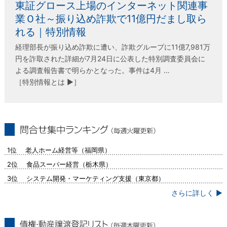
東証グロース上場のインターネット関連事
業Ｏ社～振り込め詐欺で11億円だまし取ら
れる｜特別情報
経理部長が振り込め詐欺に遭い、詐欺グループに11億7,981万
円を詐取された詳細が7月24日に公表した特別調査委員会に
よる調査報告書で明らかとなった。事件は4月 …
［特別情報とは ▶］
問合せ集中ランキング（毎週火曜更新）
1位 老人ホーム経営等（福岡県）
2位 食品スーパー経営（栃木県）
3位 システム開発・マーケティング支援（東京都）
さらに詳しく ▶