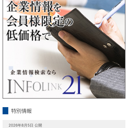
当社は、本人が自己の個人情報について、通知・開示・訂正・
追加・削除・利用停止・提供停止の希望がございましたら、本
人または代理人の請求応じて、個人データの通知・開示・訂
正・追加・削除・利用停止・提供停止の請求に応じます。
受付方法は、本人確認資料（運転免許証、パスポート何れかの
コピー）、「個人情報取扱申請書」「委任状」（代理人による
申請の場合のみ必要となります）を当社宛にお送り下さい。
＜個人情報保護に関するお問合せ・相談窓口＞
東京経済株式会社
〒802-0004 北九州市小倉北区鍛冶町2丁目5-11（第一東経ビ
ル）
フリーダイヤル 0120-55-9986
受付時間 平日9：00～17：00
infolink21
特別情報
2026年8月5日 公開