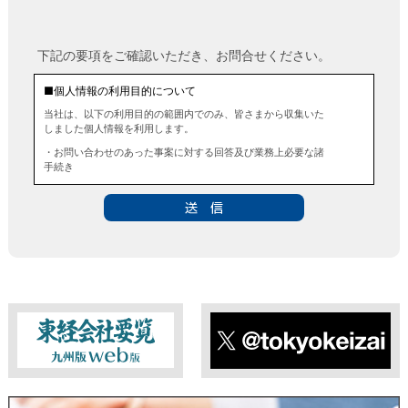
下記の要項をご確認いただき、お問合せください。
■個人情報の利用目的について
当社は、以下の利用目的の範囲内でのみ、皆さまから収集いた
しました個人情報を利用します。
・お問い合わせのあった事案に対する回答及び業務上必要な諸
手続き
・お問い合わせのあった事案に対する資料等の送付
■個人情報の第三者提供について
当社は、法令に定める場合を除き、事前にお客様の同意を得る
ことなく、個人情報を第三者に提供することはありません。ま
た、当該情報を業務委託することもありません。
■ 個人情報提供の任意性及び留意点
個人情報のご提供は任意ですが、必要な個人情報をご提供いた
だけなかった場合は、上記利用目的を達成できない場合があり
ますのでご了承ください。
東経会社要覧web版
X
■ 通知・開示・訂正・追加・削除・利用停止・提供停止について