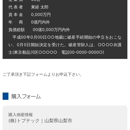
代 表 者 東経 太郎
資 本 金 0,000万円
年 商 0億円内外
負債総額 00億0,000万円内外
平成00年0月00日○○地裁に破産手続開始の申立をおこな
い、0月0日開始決定を受けた。破産管財人は、○○○○弁護
士(東京都品川区○○○○○ 電話00-0000-0000○)
ご了承頂き下記フォームよりお申込下さい。
購入フォーム
購入倒産情報
(株)トプテック｜山梨県山梨市