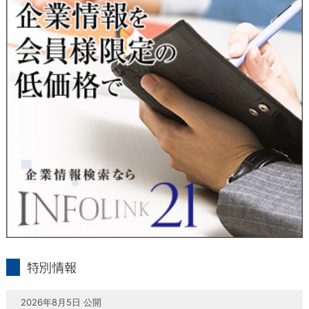
当社は、本人が自己の個人情報について、通知・開示・訂正・
追加・削除・利用停止・提供停止の希望がございましたら、本
人または代理人の請求応じて、個人データの通知・開示・訂
正・追加・削除・利用停止・提供停止の請求に応じます。
受付方法は、本人確認資料（運転免許証、パスポート何れかの
コピー）、「個人情報取扱申請書」「委任状」（代理人による
申請の場合のみ必要となります）を当社宛にお送り下さい。
＜個人情報保護に関するお問合せ・相談窓口＞
東京経済株式会社
〒802-0004 北九州市小倉北区鍛冶町2丁目5-11（第一東経ビ
ル）
フリーダイヤル 0120-55-9986
受付時間 平日9：00～17：00
infolink21
特別情報
2026年8月5日 公開