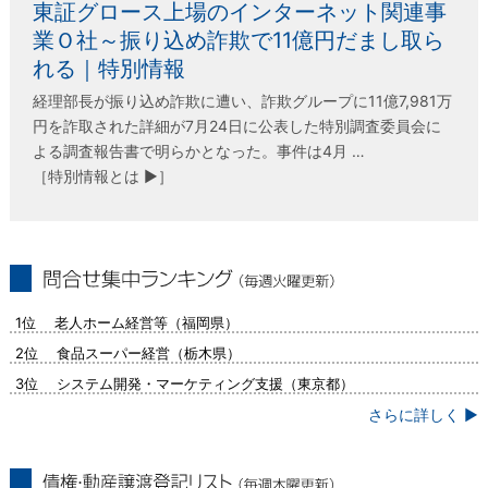
東証グロース上場のインターネット関連事
業Ｏ社～振り込め詐欺で11億円だまし取ら
れる｜特別情報
経理部長が振り込め詐欺に遭い、詐欺グループに11億7,981万
円を詐取された詳細が7月24日に公表した特別調査委員会に
よる調査報告書で明らかとなった。事件は4月 …
［特別情報とは ▶］
問合せ集中ランキング（毎週火曜更新）
1位 老人ホーム経営等（福岡県）
2位 食品スーパー経営（栃木県）
3位 システム開発・マーケティング支援（東京都）
さらに詳しく ▶