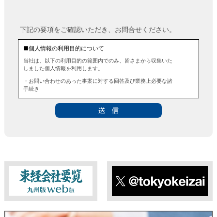
下記の要項をご確認いただき、お問合せください。
■個人情報の利用目的について
当社は、以下の利用目的の範囲内でのみ、皆さまから収集いた
しました個人情報を利用します。
・お問い合わせのあった事案に対する回答及び業務上必要な諸
手続き
・お問い合わせのあった事案に対する資料等の送付
■個人情報の第三者提供について
当社は、法令に定める場合を除き、事前にお客様の同意を得る
ことなく、個人情報を第三者に提供することはありません。ま
た、当該情報を業務委託することもありません。
■ 個人情報提供の任意性及び留意点
個人情報のご提供は任意ですが、必要な個人情報をご提供いた
だけなかった場合は、上記利用目的を達成できない場合があり
ますのでご了承ください。
東経会社要覧web版
X
■ 通知・開示・訂正・追加・削除・利用停止・提供停止について