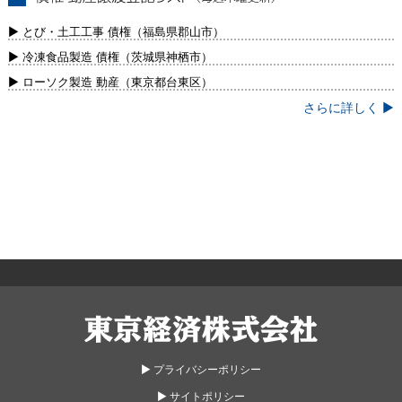
債権・動産譲渡登記リスト（毎週木曜更
新）
▶ とび・土工工事 債権（福島県郡山市）
▶ 冷凍食品製造 債権（茨城県神栖市）
▶ ローソク製造 動産（東京都台東区）
さらに詳しく ▶
東京経済株式会社
▶︎ プライバシーポリシー
▶︎ サイトポリシー