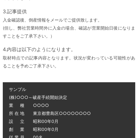
3.記事提供
入金確認後、倒産情報をメールでご提供致します。
(但し、弊社営業時間外に入金の場合、確認が営業開始日後になりま
すことをご了承下さい。）
4.内容は以下のようになります。
取材時点での記事内容となります。状況が変わっている可能性があ
ることを予めご了承下さい。
サンプル
(株)○○○～破産手続開始決定
業 種 ○○○○
所 在 地 東京都豊島区○○○○○○○○
設 立 昭和00年0月
創 業 昭和00年0月
従 業 員 00名