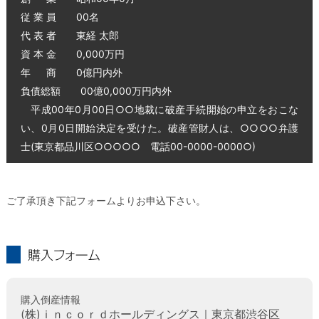
従 業 員 00名
代 表 者 東経 太郎
資 本 金 0,000万円
年 商 0億円内外
負債総額 00億0,000万円内外
平成00年0月00日○○地裁に破産手続開始の申立をおこな
い、0月0日開始決定を受けた。破産管財人は、○○○○弁護
士(東京都品川区○○○○○ 電話00-0000-0000○)
ご了承頂き下記フォームよりお申込下さい。
購入フォーム
購入倒産情報
(株)ｉｎｃｏｒｄホールディングス｜東京都渋谷区