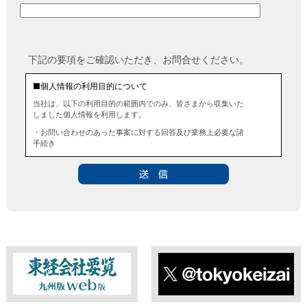
下記の要項をご確認いただき、お問合せください。
■個人情報の利用目的について
当社は、以下の利用目的の範囲内でのみ、皆さまから収集いた
しました個人情報を利用します。
・お問い合わせのあった事案に対する回答及び業務上必要な諸
手続き
・お問い合わせのあった事案に対する資料等の送付
■個人情報の第三者提供について
当社は、法令に定める場合を除き、事前にお客様の同意を得る
ことなく、個人情報を第三者に提供することはありません。ま
た、当該情報を業務委託することもありません。
■ 個人情報提供の任意性及び留意点
個人情報のご提供は任意ですが、必要な個人情報をご提供いた
だけなかった場合は、上記利用目的を達成できない場合があり
ますのでご了承ください。
東経会社要覧web版
X