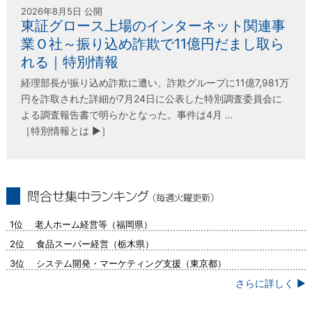
2026年8月5日 公開
東証グロース上場のインターネット関連事
業Ｏ社～振り込め詐欺で11億円だまし取ら
れる｜特別情報
経理部長が振り込め詐欺に遭い、詐欺グループに11億7,981万
円を詐取された詳細が7月24日に公表した特別調査委員会に
よる調査報告書で明らかとなった。事件は4月 …
［特別情報とは ▶］
問合せ集中ランキング（毎週火曜更新）
1位 老人ホーム経営等（福岡県）
2位 食品スーパー経営（栃木県）
3位 システム開発・マーケティング支援（東京都）
さらに詳しく ▶