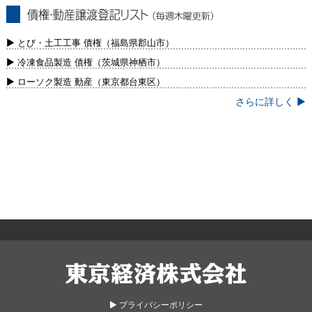
債権・動産譲渡登記リスト（毎週木曜更
新）
▶ とび・土工工事 債権（福島県郡山市）
▶ 冷凍食品製造 債権（茨城県神栖市）
▶ ローソク製造 動産（東京都台東区）
さらに詳しく ▶
東京経済株式会社
▶︎ プライバシーポリシー