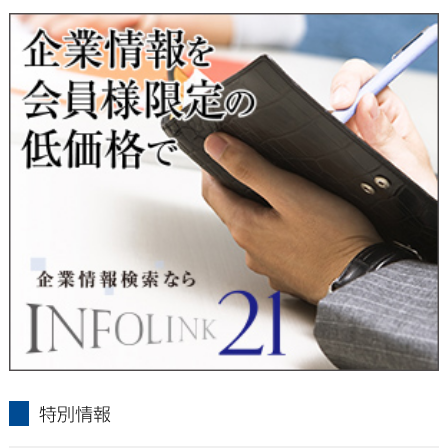
■ 通知・開示・訂正・追加・削除・利用停止・提供停止について
当社は、本人が自己の個人情報について、通知・開示・訂正・
追加・削除・利用停止・提供停止の希望がございましたら、本
人または代理人の請求応じて、個人データの通知・開示・訂
正・追加・削除・利用停止・提供停止の請求に応じます。
受付方法は、本人確認資料（運転免許証、パスポート何れかの
コピー）、「個人情報取扱申請書」「委任状」（代理人による
申請の場合のみ必要となります）を当社宛にお送り下さい。
＜個人情報保護に関するお問合せ・相談窓口＞
東京経済株式会社
〒802-0004 北九州市小倉北区鍛冶町2丁目5-11（第一東経ビ
ル）
フリーダイヤル 0120-55-9986
受付時間 平日9：00～17：00
infolink21
特別情報