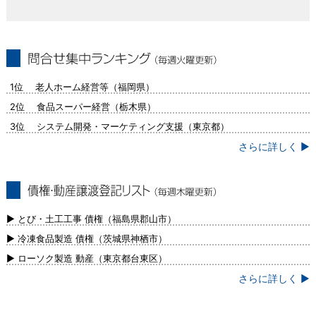
問合せ集中ランキング（毎週火曜更新）
1位 老人ホーム経営等（福岡県）
2位 食品スーパー経営（栃木県）
3位 システム開発・マーケティング支援（東京都）
さらに詳しく ▶
債権・動産譲渡登記リスト（毎週木曜更
新）
▶ とび・土工工事 債権（福島県郡山市）
▶ 冷凍食品製造 債権（茨城県神栖市）
▶ ローソク製造 動産（東京都台東区）
さらに詳しく ▶