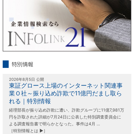
〒802-0004 北九州市小倉北区鍛冶町2丁目5-11（第一東経ビ
ル）
フリーダイヤル 0120-55-9986
受付時間 平日9：00～17：00
infolink21
特別情報
2026年8月5日 公開
東証グロース上場のインターネット関連事
業Ｏ社～振り込め詐欺で11億円だまし取ら
れる｜特別情報
経理部長が振り込め詐欺に遭い、詐欺グループに11億7,981万
円を詐取された詳細が7月24日に公表した特別調査委員会に
よる調査報告書で明らかとなった。事件は4月 …
［特別情報とは ▶］