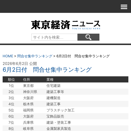
HOME
>
問合せ集中ランキング
>
6月2日付 問合せ集中ランキング
2026年6月2日 公開
6月2日付 問合せ集中ランキング
順位
住所
業種
1位
東京都
住宅建築
2位
神奈川県
建築工事等
3位
大阪府
建機製造
4位
栃木県
建築工事
5位
福岡県
プラスチック加工
6位
大阪府
宝飾品販売
7位
兵庫県
建築・塗装工事
8位
岐阜県
金属製家具製造