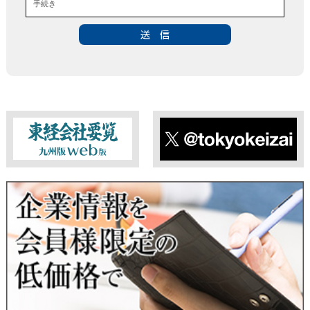
手続き
・お問い合わせのあった事案に対する資料等の送付
■個人情報の第三者提供について
当社は、法令に定める場合を除き、事前にお客様の同意を得る
ことなく、個人情報を第三者に提供することはありません。ま
た、当該情報を業務委託することもありません。
■ 個人情報提供の任意性及び留意点
個人情報のご提供は任意ですが、必要な個人情報をご提供いた
だけなかった場合は、上記利用目的を達成できない場合があり
ますのでご了承ください。
東経会社要覧web版
X
■ 通知・開示・訂正・追加・削除・利用停止・提供停止について
当社は、本人が自己の個人情報について、通知・開示・訂正・
追加・削除・利用停止・提供停止の希望がございましたら、本
人または代理人の請求応じて、個人データの通知・開示・訂
正・追加・削除・利用停止・提供停止の請求に応じます。
受付方法は、本人確認資料（運転免許証、パスポート何れかの
コピー）、「個人情報取扱申請書」「委任状」（代理人による
申請の場合のみ必要となります）を当社宛にお送り下さい。
＜個人情報保護に関するお問合せ・相談窓口＞
東京経済株式会社