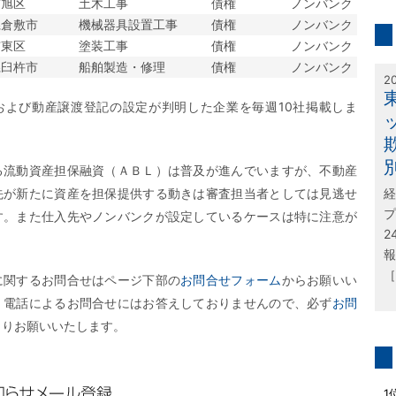
市旭区
土木工事
債権
ノンバンク
inf
県倉敷市
機械器具設置工事
債権
ノンバンク
市東区
塗装工事
債権
ノンバンク
特
県臼杵市
船舶製造・修理
債権
ノンバンク
2
および動産譲渡登記の設定が判明した企業を毎週10社掲載しま
る流動資産担保融資（ＡＢＬ）は普及が進んでいますが、不動産
先が新たに資産を担保提供する動きは審査担当者としては見逃せ
経
プ
す。また仕入先やノンバンクが設定しているケースは特に注意が
2
報
［
に関するお問合せはページ下部の
お問合せフォーム
からお願いい
、電話によるお問合せにはお答えしておりませんので、必ず
お問
よりお願いいたします。
問
1