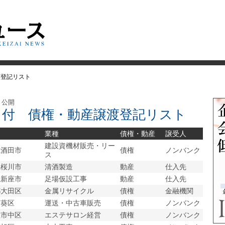
渡登記リスト
日 公開
8日付 債権・動産譲渡登記リスト
業種
債権・動産
譲受人
建設資機材販売・リー
県酒田市
債権
ノンバンク
ス
県桜川市
清酒製造
動産
仕入先
県新座市
足場仮設工事
動産
仕入先
都大田区
金属リサイクル
債権
金融機関
市葵区
運送・中古車販売
債権
ノンバンク
屋市中区
エステサロン経営
債権
ノンバンク