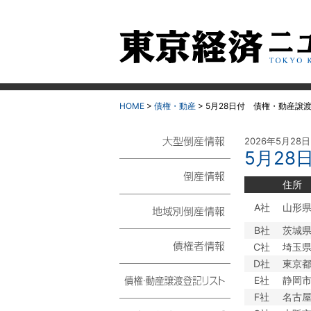
HOME
>
債権・動産
>
5月28日付 債権・動産譲
2026年5月28
5月2
大型倒産情報
住所
倒産情報
A社
山形
B社
茨城
地域別倒産情報
C社
埼玉
D社
東京
債権者情報
E社
静岡
F社
名古
債権・動産譲渡登記リ