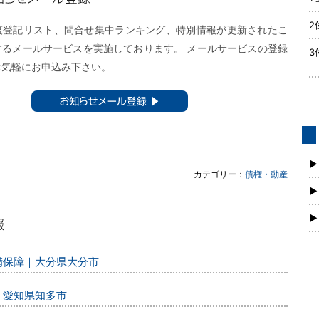
メール登録
2
渡登記リスト、問合せ集中ランキング、特別情報が更新されたこ
するメールサービスを実施しております。 メールサービスの登録
3
お気軽にお申込み下さい。
お知らせメール登録 ▶︎
債
新
▶
カテゴリー：
債権・動産
▶
▶
警備保障｜大分県大分市
｜愛知県知多市