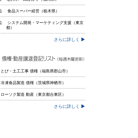
位 食品スーパー経営（栃木県）
位 システム開発・マーケティング支援（東京
都）
さらに詳しく ▶
権・動産譲渡登記リスト（毎週木曜更
）
 とび・土工工事 債権（福島県郡山市）
 冷凍食品製造 債権（茨城県神栖市）
 ローソク製造 動産（東京都台東区）
さらに詳しく ▶