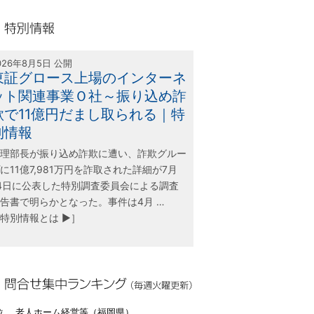
olink21
別情報
026年8月5日 公開
東証グロース上場のインターネ
ット関連事業Ｏ社～振り込め詐
欺で11億円だまし取られる｜特
別情報
理部長が振り込め詐欺に遭い、詐欺グルー
に11億7,981万円を詐取された詳細が7月
4日に公表した特別調査委員会による調査
告書で明らかとなった。事件は4月 …
特別情報とは ▶］
合せ集中ランキング（毎週火曜更新）
位 老人ホーム経営等（福岡県）