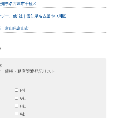
｜愛知県名古屋市千種区
エナジー、他1社｜愛知県名古屋市中川区
所｜富山県富山市
事
付 債権・動産譲渡登記リスト
F社
G社
H社
I社