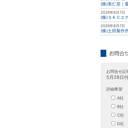
(株)美仁堂
2026年8月7日
(株)ＳＫＣ
2026年8月7日
(株)土田製作
お問合せ
お問合せ記
5月28日
詳細希望
A社
B社
C社
D社