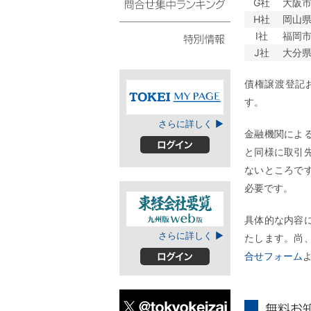
G社
大阪
スト
H社
岡山
問合せ集中ランキング
I社
福岡
J社
大分
特別情報
債権譲渡登記
す。
TOKEIマイページ
さらに詳しく ▶
金融機関によ
と同様に取引
ログイン
ないところで
必要です。
具体的な内容
東経会社要覧web
さらに詳しく ▶
たします。尚
版
合せフォーム
ログイン