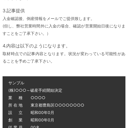
3.記事提供
入金確認後、倒産情報をメールでご提供致します。
(但し、弊社営業時間外に入金の場合、確認が営業開始日後になりま
すことをご了承下さい。）
4.内容は以下のようになります。
取材時点での記事内容となります。状況が変わっている可能性があ
ることを予めご了承下さい。
サンプル
(株)○○○～破産手続開始決定
業 種 ○○○○
所 在 地 東京都豊島区○○○○○○○○
設 立 昭和00年0月
創 業 昭和00年0月
従 業 員 00名