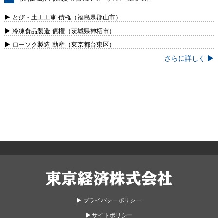
債権・動産譲渡登記リスト（毎週木曜更
新）
▶ とび・土工工事 債権（福島県郡山市）
▶ 冷凍食品製造 債権（茨城県神栖市）
▶ ローソク製造 動産（東京都台東区）
さらに詳しく ▶
東京経済株式会社
▶︎ プライバシーポリシー
▶︎ サイトポリシー