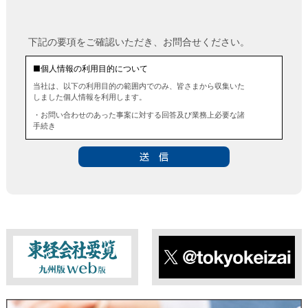
下記の要項をご確認いただき、お問合せください。
■個人情報の利用目的について
当社は、以下の利用目的の範囲内でのみ、皆さまから収集いた
しました個人情報を利用します。
・お問い合わせのあった事案に対する回答及び業務上必要な諸
手続き
・お問い合わせのあった事案に対する資料等の送付
■個人情報の第三者提供について
当社は、法令に定める場合を除き、事前にお客様の同意を得る
ことなく、個人情報を第三者に提供することはありません。ま
た、当該情報を業務委託することもありません。
■ 個人情報提供の任意性及び留意点
個人情報のご提供は任意ですが、必要な個人情報をご提供いた
だけなかった場合は、上記利用目的を達成できない場合があり
ますのでご了承ください。
東経会社要覧web版
X
■ 通知・開示・訂正・追加・削除・利用停止・提供停止について