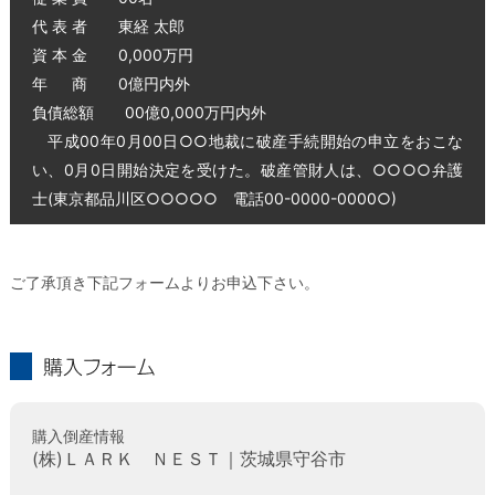
代 表 者 東経 太郎
資 本 金 0,000万円
年 商 0億円内外
負債総額 00億0,000万円内外
平成00年0月00日○○地裁に破産手続開始の申立をおこな
い、0月0日開始決定を受けた。破産管財人は、○○○○弁護
士(東京都品川区○○○○○ 電話00-0000-0000○)
ご了承頂き下記フォームよりお申込下さい。
購入フォーム
購入倒産情報
(株)ＬＡＲＫ ＮＥＳＴ｜茨城県守谷市