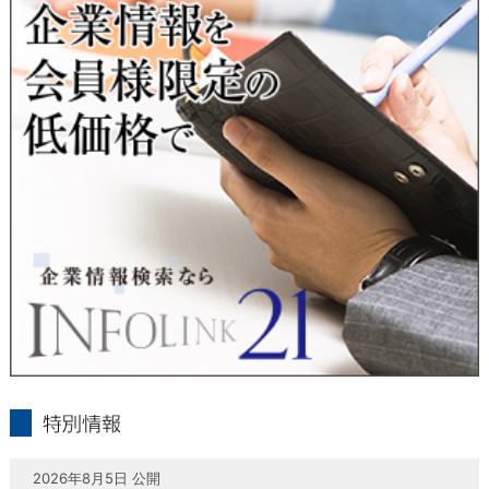
当社は、本人が自己の個人情報について、通知・開示・訂正・
追加・削除・利用停止・提供停止の希望がございましたら、本
人または代理人の請求応じて、個人データの通知・開示・訂
正・追加・削除・利用停止・提供停止の請求に応じます。
受付方法は、本人確認資料（運転免許証、パスポート何れかの
コピー）、「個人情報取扱申請書」「委任状」（代理人による
申請の場合のみ必要となります）を当社宛にお送り下さい。
＜個人情報保護に関するお問合せ・相談窓口＞
東京経済株式会社
〒802-0004 北九州市小倉北区鍛冶町2丁目5-11（第一東経ビ
ル）
フリーダイヤル 0120-55-9986
受付時間 平日9：00～17：00
infolink21
特別情報
2026年8月5日 公開