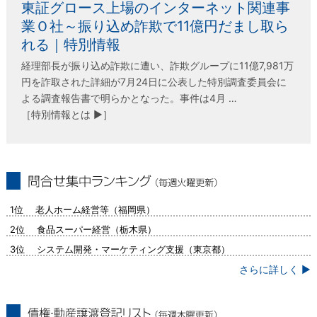
東証グロース上場のインターネット関連事
業Ｏ社～振り込め詐欺で11億円だまし取ら
れる｜特別情報
経理部長が振り込め詐欺に遭い、詐欺グループに11億7,981万
円を詐取された詳細が7月24日に公表した特別調査委員会に
よる調査報告書で明らかとなった。事件は4月 …
［特別情報とは ▶］
問合せ集中ランキング（毎週火曜更新）
1位 老人ホーム経営等（福岡県）
2位 食品スーパー経営（栃木県）
3位 システム開発・マーケティング支援（東京都）
さらに詳しく ▶