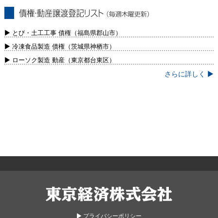
債権・動産譲渡登記リスト（毎週木曜更
新）
▶ とび・土工工事 債権（福島県郡山市）
▶ 冷凍食品製造 債権（茨城県神栖市）
▶ ローソク製造 動産（東京都台東区）
さらに詳しく ▶
東京経済株式会社
▶︎ プライバシーポリシー