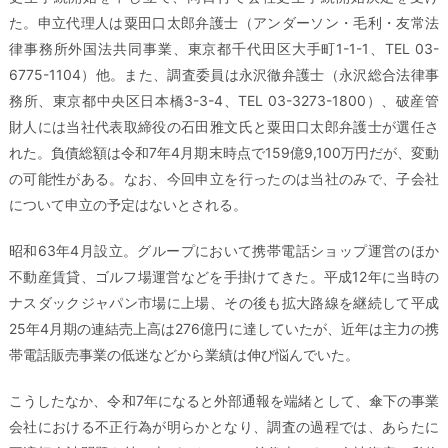
た。申立代理人は粟田口太郎弁護士（アンダーソン・毛利・友常法
律事務所外国法共同事業、東京都千代田区大手町1-1-1、TEL 03-
6775-1104）他。また、調査委員は永沢徹弁護士（永沢総合法律事
務所、東京都中央区日本橋3-3-4、TEL 03-3273-1800）、破産管
財人には当社代表取締役の石田雅文氏と粟田口太郎弁護士が選任さ
れた。負債総額は令和7年4月期末時点で159億9,100万円だが、変動
の可能性がある。なお、今回申立を行ったのは当社のみで、子会社
について申立の予定はないとされる。
昭和63年4月設立。グループにおいて携帯電話ショップ運営のほか
不動産賃貸、ゴルフ場運営などを手掛けてきた。平成12年に当時の
ナスダックジャパン市場に上場、その後も拡大路線を継続して平成
25年4月期の連結売上高は276億円に達していたが、近年は主力の携
帯電話販売事業の低迷などから業績は伸び悩んでいた。
こうしたなか、令和7年になると外部通報を端緒として、傘下の事業
会社における不正行為が明らかとなり、調査の過程では、あらたに