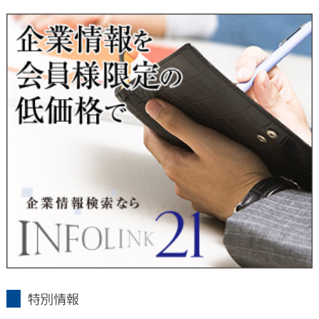
■ 通知・開示・訂正・追加・削除・利用停止・提供停止について
当社は、本人が自己の個人情報について、通知・開示・訂正・
追加・削除・利用停止・提供停止の希望がございましたら、本
人または代理人の請求応じて、個人データの通知・開示・訂
正・追加・削除・利用停止・提供停止の請求に応じます。
受付方法は、本人確認資料（運転免許証、パスポート何れかの
コピー）、「個人情報取扱申請書」「委任状」（代理人による
申請の場合のみ必要となります）を当社宛にお送り下さい。
＜個人情報保護に関するお問合せ・相談窓口＞
東京経済株式会社
〒802-0004 北九州市小倉北区鍛冶町2丁目5-11（第一東経ビ
ル）
フリーダイヤル 0120-55-9986
受付時間 平日9：00～17：00
infolink21
特別情報