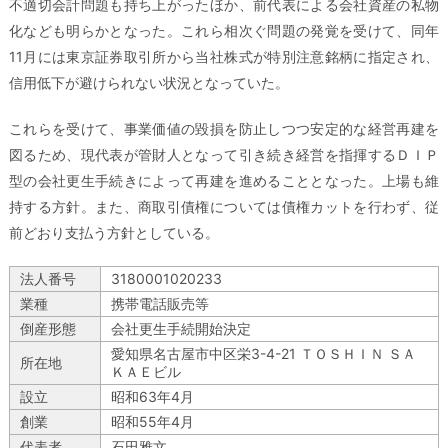
不適切会計問題も持ち上がったほか、前代表による会社資産の私物
化なども明らかとなった。これら相次ぐ問題の発覚を受けて、同年
11月には東京証券取引所から当社株式が特別注意銘柄に指定され、
信用低下が避けられない状況となっていた。
これらを受けて、事業価値の毀損を防止しつつ安定的な経営再建を
図るため、現代表が管財人となって引き続き経営を指揮するＤＩＰ
型の会社更生手続きによって再建を進めることとなった。上場も維
持する方針。また、商取引債権については債権カットを行わず、従
前どおり支払う方針としている。
法人番号
3180001020233
業種
携帯電話販売等
倒産形態
会社更生手続開始決定
愛知県名古屋市中区栄3-4-21 ＴＯＳＨＩＮ ＳＡ
所在地
ＫＡＥビル
設立
昭和63年4月
創業
昭和55年4月
代表者
石田雅文