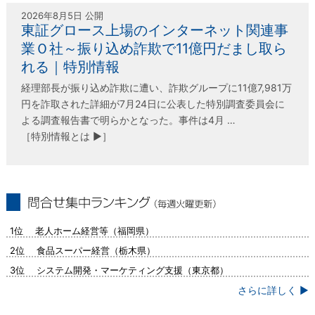
2026年8月5日 公開
東証グロース上場のインターネット関連事
業Ｏ社～振り込め詐欺で11億円だまし取ら
れる｜特別情報
経理部長が振り込め詐欺に遭い、詐欺グループに11億7,981万
円を詐取された詳細が7月24日に公表した特別調査委員会に
よる調査報告書で明らかとなった。事件は4月 …
［特別情報とは ▶］
問合せ集中ランキング（毎週火曜更新）
1位 老人ホーム経営等（福岡県）
2位 食品スーパー経営（栃木県）
3位 システム開発・マーケティング支援（東京都）
さらに詳しく ▶