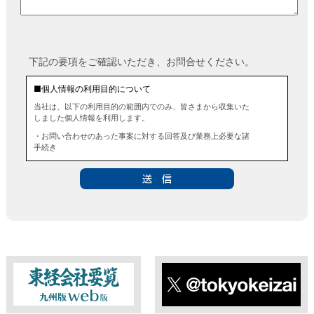
下記の要項をご確認いただき、お問合せください。
■個人情報の利用目的について
当社は、以下の利用目的の範囲内でのみ、皆さまから収集いた
しました個人情報を利用します。
・お問い合わせのあった事案に対する回答及び業務上必要な諸
手続き
・お問い合わせのあった事案に対する資料等の送付
■個人情報の第三者提供について
当社は、法令に定める場合を除き、事前にお客様の同意を得る
ことなく、個人情報を第三者に提供することはありません。ま
た、当該情報を業務委託することもありません。
■ 個人情報提供の任意性及び留意点
個人情報のご提供は任意ですが、必要な個人情報をご提供いた
だけなかった場合は、上記利用目的を達成できない場合があり
ますのでご了承ください。
東経会社要覧web版
X