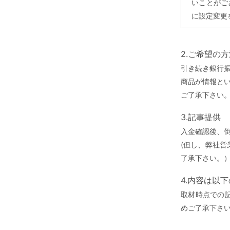
いことがご
に設定変更
2.ご希望の
引き続き銀行
商品が情報と
ご了承下さい
3.記事提供
入金確認後、
(但し、弊社
了承下さい。
4.内容は以
取材時点での
めご了承下さ