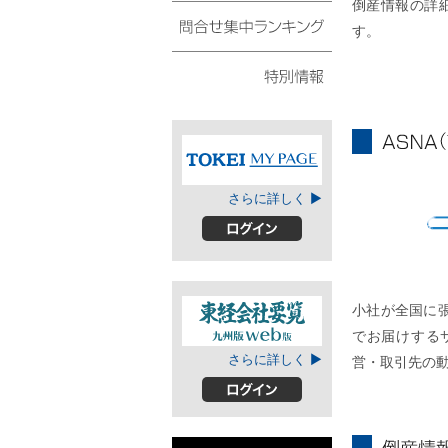
倒産情報の詳
債権・動産譲渡登記リ
スト
す。
問合せ集中ランキング
特別情報
ASNA
TOKEIマイページ
さらに詳しく ▶
A
ログイン
小社が全国に
でお届けする
東経会社要覧web
さらに詳しく ▶
営・取引先の
版
ログイン