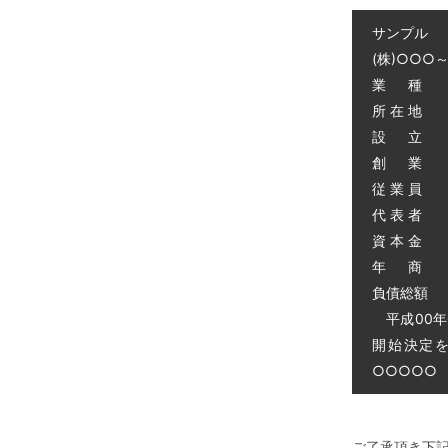
サンプル
(株)○○○
業 種 
所 在 地
設 立 昭
創 業 昭
従 業 員 
代 表 者 
資 本 金 
年 商 
負債総額 0
平成00年
開始決定
○○○○○ 電
ご了承頂き下