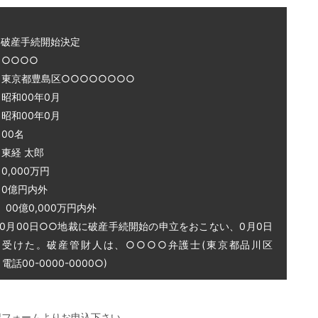
～破産手続開始決定
○○○○
 東京都豊島区○○○○○○○○
和00年0月
和00年0月
00名
東経 太郎
0,000万円
0億円内外
0億0,000万円内外
0月00日○○地裁に破産手続開始の申立をおこない、0月0日
を受けた。破産管財人は、○○○○弁護士(東京都品川区
話00-0000-0000○)
記フォームよりお申込下さい。