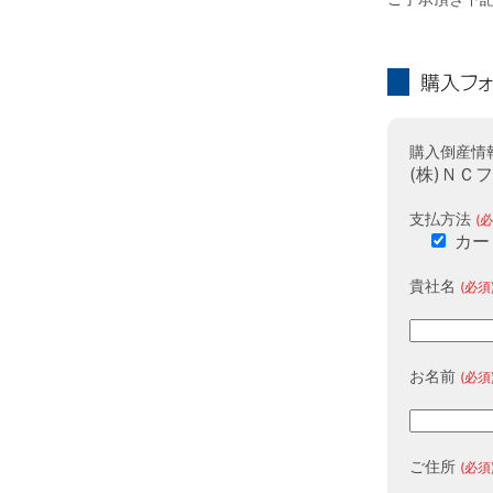
購入フォーム
購入倒産情
(株)ＮＣ
支払方法
(必
カー
貴社名
(必須
お名前
(必須
ご住所
(必須