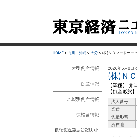
HOME
>
九州・沖縄
>
大分
>
(株)ＮＣフードサー
2026年5月8日
(株)
大型倒産情報
【業種】 弁
【倒産形態】
倒産情報
法人番号
地域別倒産情報
業種
倒産形態
債権者情報
所在地