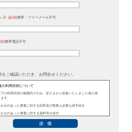
レス
(必須)
携帯・フリーメール不可
須)
携帯電話不可
項をご確認いただき、お問合せください。
報の利用目的について
以下の利用目的の範囲内でのみ、皆さまから収集いたしました個人情
します。
合わせのあった事案に対する回答及び業務上必要な諸手続き
合わせのあった事案に対する資料等の送付
報の第三者提供について
法令に定める場合を除き、事前にお客様の同意を得ることなく、個人