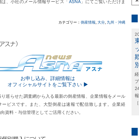
細は、小社のメール情報サービス「
ASNA
」にてご覧いただけま
inf
カテゴリー：
倒産情報
,
大分
,
九州・沖縄
特
2
経
SNA
お申し込み、詳細情報は
プ
オフィシャルサイトをご覧下さい ▶︎
2
報
張り巡らせた調査網から入る最新の倒産情報、企業情報をメール
［
サービスです。また、大型倒産は速報で配信致します。企業経
動向資料・与信管理としてご活用ください。
問