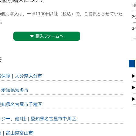
1
購入について
個別購入は、一律1,100円/1社（税込）で、ご提供とさせていた
2
す。
3
▼購入フォームへ
債
警備保障｜大分県大分市
新
▶
▶
｜愛知県知多市
▶
｜愛知県名古屋市千種区
エナジー、他1社｜愛知県名古屋市中川区
所｜富山県富山市