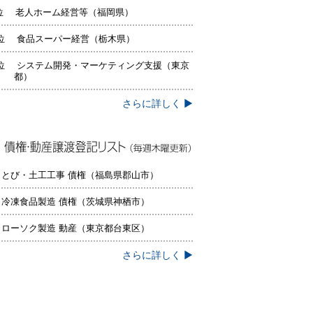
位 老人ホーム経営等（福岡県）
位 食品スーパー経営（栃木県）
位 システム開発・マーケティング支援（東京
都）
さらに詳しく ▶
権・動産譲渡登記リスト（毎週木曜更
）
 とび・土工工事 債権（福島県郡山市）
 冷凍食品製造 債権（茨城県神栖市）
 ローソク製造 動産（東京都台東区）
さらに詳しく ▶