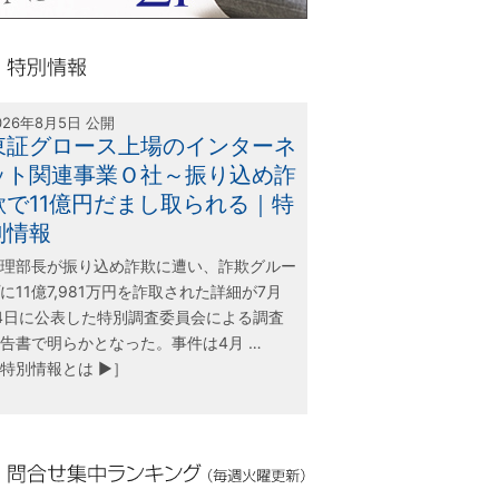
olink21
別情報
026年8月5日 公開
東証グロース上場のインターネ
ット関連事業Ｏ社～振り込め詐
欺で11億円だまし取られる｜特
別情報
理部長が振り込め詐欺に遭い、詐欺グルー
に11億7,981万円を詐取された詳細が7月
4日に公表した特別調査委員会による調査
告書で明らかとなった。事件は4月 …
特別情報とは ▶］
合せ集中ランキング（毎週火曜更新）