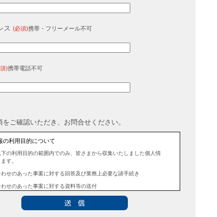
レス
(必須)
携帯・フリーメール不可
須)
携帯電話不可
項をご確認いただき、お問合せください。
報の利用目的について
以下の利用目的の範囲内でのみ、皆さまから収集いたしました個人情
します。
合わせのあった事案に対する回答及び業務上必要な諸手続き
合わせのあった事案に対する資料等の送付
報の第三者提供について
法令に定める場合を除き、事前にお客様の同意を得ることなく、個人