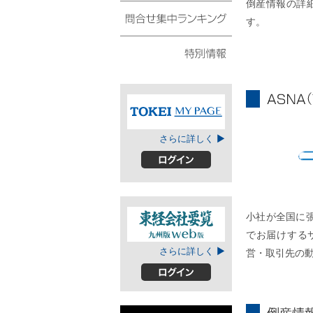
倒産情報の詳
債権・動産譲渡登記リ
スト
す。
問合せ集中ランキング
特別情報
ASNA
TOKEIマイページ
さらに詳しく ▶
A
ログイン
小社が全国に
でお届けする
東経会社要覧web
さらに詳しく ▶
営・取引先の
版
ログイン