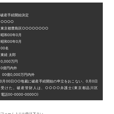
～破産手続開始決定
○○○○
 東京都豊島区○○○○○○○○
和00年0月
和00年0月
00名
東経 太郎
0,000万円
0億円内外
0億0,000万円内外
0月00日○○地裁に破産手続開始の申立をおこない、0月0日
を受けた。破産管財人は、○○○○弁護士(東京都品川区
話00-0000-0000○)
記フォームよりお申込下さい。