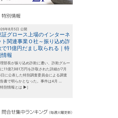
olink21
別情報
026年8月5日 公開
東証グロース上場のインターネ
ット関連事業Ｏ社～振り込め詐
欺で11億円だまし取られる｜特
別情報
理部長が振り込め詐欺に遭い、詐欺グルー
に11億7,981万円を詐取された詳細が7月
4日に公表した特別調査委員会による調査
告書で明らかとなった。事件は4月 …
特別情報とは ▶］
合せ集中ランキング（毎週火曜更新）