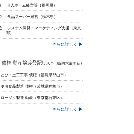
位 老人ホーム経営等（福岡県）
位 食品スーパー経営（栃木県）
位 システム開発・マーケティング支援（東京
都）
さらに詳しく ▶
権・動産譲渡登記リスト（毎週木曜更
）
 とび・土工工事 債権（福島県郡山市）
 冷凍食品製造 債権（茨城県神栖市）
 ローソク製造 動産（東京都台東区）
さらに詳しく ▶