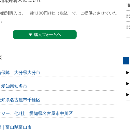
1
購入について
個別購入は、一律1,100円/1社（税込）で、ご提供とさせていた
2
す。
3
▼購入フォームへ
債
警備保障｜大分県大分市
新
▶
▶
｜愛知県知多市
▶
｜愛知県名古屋市千種区
エナジー、他1社｜愛知県名古屋市中川区
所｜富山県富山市