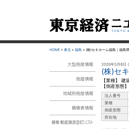
HOME
>
東北
>
福島
>
(株)セキホーム福島｜福島
2026年5月8日
(株)
大型倒産情報
【業種】 建
【倒産形態】
倒産情報
法人番号
地域別倒産情報
業種
倒産形態
債権者情報
所在地