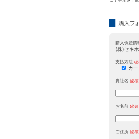
購入フォーム
購入倒産情
(株)セキ
支払方法
(必
カー
貴社名
(必須
お名前
(必須
ご住所
(必須