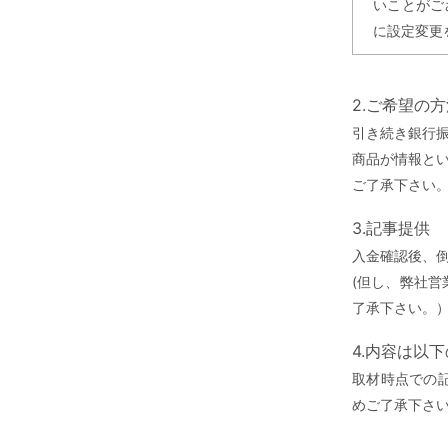
いことがご
に設定変更
2.ご希望の
引き続き銀行
商品が情報と
ご了承下さい
3.記事提供
入金確認後、
(但し、弊社
了承下さい。
4.内容は以
取材時点での
めご了承下さ