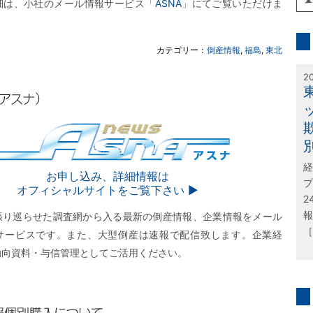
細は、小社のメール情報サービス「
ASNA
」にてご覧いただけま
inf
カテゴリー：
倒産情報
,
福島
,
東北
特
2
経
SNA
お申し込み、詳細情報は
プ
オフィシャルサイトをご覧下さい ▶︎
2
報
張り巡らせた調査網から入る最新の倒産情報、企業情報をメール
［
サービスです。また、大型倒産は速報で配信致します。企業経
動向資料・与信管理としてご活用ください。
問