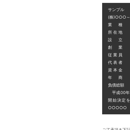
サンプル
(株)○○○
業 種 
所 在 地
設 立 昭
創 業 昭
従 業 員 
代 表 者 
資 本 金 
年 商 
負債総額 0
平成00年
開始決定
○○○○○ 電
ご了承頂き下