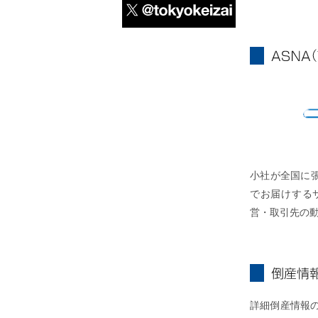
X
ASNA
A
小社が全国に
でお届けする
営・取引先の
倒産情報個別
詳細倒産情報の