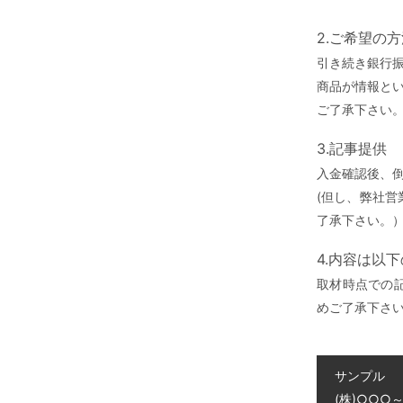
2.ご希望の
引き続き銀行
商品が情報と
ご了承下さい
3.記事提供
入金確認後、
(但し、弊社
了承下さい。
4.内容は以
取材時点での
めご了承下さ
サンプル
(株)○○○