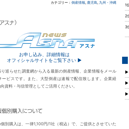
カテゴリー：
倒産情報
,
鹿児島
,
九州・沖縄
1
2
3
SNA
お申し込み、詳細情報は
オフィシャルサイトをご覧下さい ▶︎
債
張り巡らせた調査網から入る最新の倒産情報、企業情報をメール
新
▶
サービスです。また、大型倒産は速報で配信致します。企業経
▶
動向資料・与信管理としてご活用ください。
▶
購入について
個別購入は、一律1,100円/1社（税込）で、ご提供とさせていた