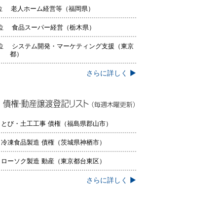
位 老人ホーム経営等（福岡県）
位 食品スーパー経営（栃木県）
位 システム開発・マーケティング支援（東京
都）
さらに詳しく ▶
権・動産譲渡登記リスト（毎週木曜更
）
 とび・土工工事 債権（福島県郡山市）
 冷凍食品製造 債権（茨城県神栖市）
 ローソク製造 動産（東京都台東区）
さらに詳しく ▶