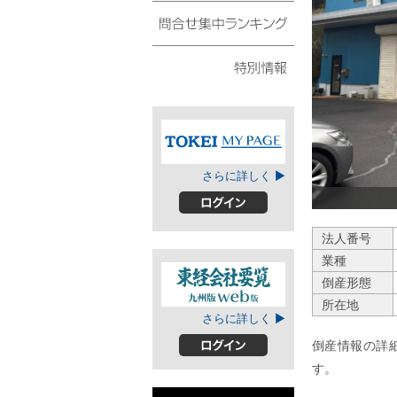
債権・動産譲渡登記リ
スト
問合せ集中ランキング
特別情報
TOKEIマイページ
さらに詳しく ▶
ログイン
法人番号
業種
倒産形態
所在地
東経会社要覧web
さらに詳しく ▶
版
倒産情報の詳
ログイン
す。