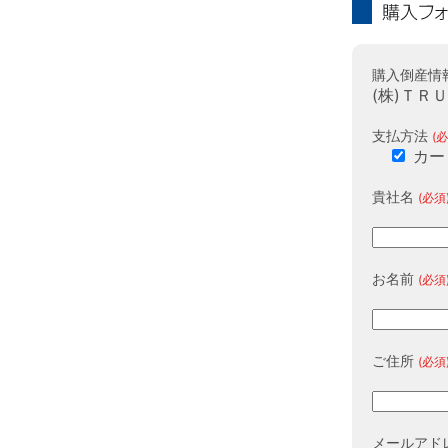
購入フォーム
購入倒産情
(株)ＴＲ
支払方法
(必
カー
貴社名
(必須
お名前
(必須
ご住所
(必須
メールアド