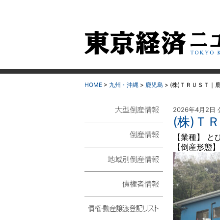
HOME
>
九州・沖縄
>
鹿児島
>
(株)ＴＲＵＳＴ｜
2026年4月2日
(株)Ｔ
大型倒産情報
【業種】 と
【倒産形態】
倒産情報
地域別倒産情報
債権者情報