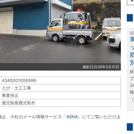
inf
特
2
撮影日2026年3月31日
経
プ
4340001006999
2
とび・土工工事
報
事業停止
［
鹿児島県鹿児島市
細は、小社のメール情報サービス「
ASNA
」にてご覧いただけま
問