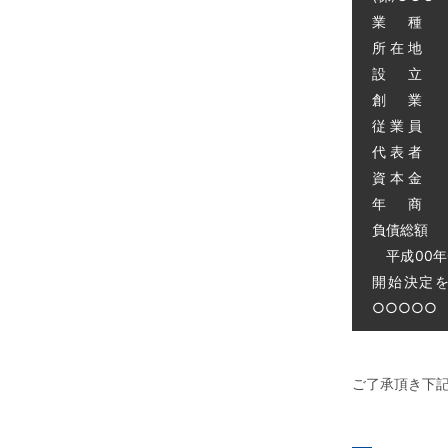
業 種 
所 在 地
設 立 昭
創 業 昭
従 業 員 
代 表 者 
資 本 金 
年 商 
負債総額 0
平成00年
開始決定
○○○○○ 電
ご了承頂き下