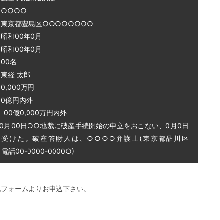
○○○○
 東京都豊島区○○○○○○○○
和00年0月
和00年0月
00名
東経 太郎
0,000万円
0億円内外
0億0,000万円内外
0月00日○○地裁に破産手続開始の申立をおこない、0月0日
を受けた。破産管財人は、○○○○弁護士(東京都品川区
話00-0000-0000○)
記フォームよりお申込下さい。