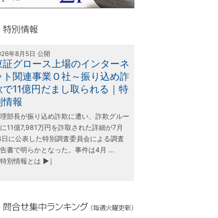
olink21
別情報
026年8月5日 公開
東証グロース上場のインターネ
ット関連事業Ｏ社～振り込め詐
欺で11億円だまし取られる｜特
別情報
理部長が振り込め詐欺に遭い、詐欺グルー
に11億7,981万円を詐取された詳細が7月
4日に公表した特別調査委員会による調査
告書で明らかとなった。事件は4月 …
特別情報とは ▶］
合せ集中ランキング（毎週火曜更新）