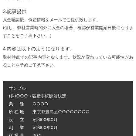
3.記事提供
入金確認後、倒産情報をメールでご提供致します。
(但し、弊社営業時間外に入金の場合、確認が営業開始日後になりま
すことをご了承下さい。）
4.内容は以下のようになります。
取材時点での記事内容となります。状況が変わっている可能性があ
ることを予めご了承下さい。
サンプル
(株)○○○～破産手続開始決定
業 種 ○○○○
所 在 地 東京都豊島区○○○○○○○○
設 立 昭和00年0月
創 業 昭和00年0月
従 業 員 00名