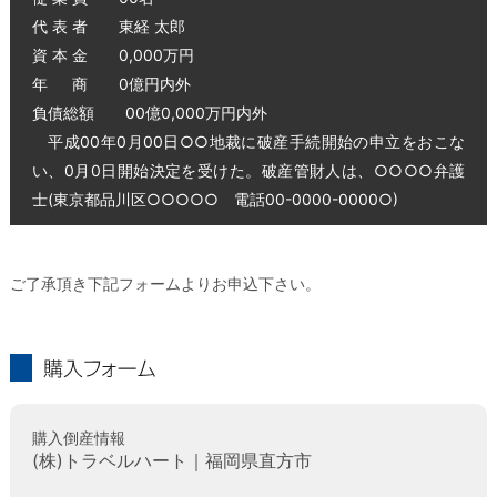
代 表 者 東経 太郎
資 本 金 0,000万円
年 商 0億円内外
負債総額 00億0,000万円内外
平成00年0月00日○○地裁に破産手続開始の申立をおこな
い、0月0日開始決定を受けた。破産管財人は、○○○○弁護
士(東京都品川区○○○○○ 電話00-0000-0000○)
ご了承頂き下記フォームよりお申込下さい。
購入フォーム
購入倒産情報
(株)トラベルハート｜福岡県直方市