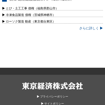
債権・動産譲渡登記リスト（毎週木曜更
新）
▶ とび・土工工事 債権（福島県郡山市）
▶ 冷凍食品製造 債権（茨城県神栖市）
▶ ローソク製造 動産（東京都台東区）
さらに詳しく ▶
東京経済株式会社
▶︎ プライバシーポリシー
▶︎ サイトポリシー