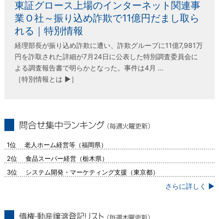
東証グロース上場のインターネット関連事
業Ｏ社～振り込め詐欺で11億円だまし取ら
れる｜特別情報
経理部長が振り込め詐欺に遭い、詐欺グループに11億7,981万
円を詐取された詳細が7月24日に公表した特別調査委員会に
よる調査報告書で明らかとなった。事件は4月 …
［特別情報とは ▶］
問合せ集中ランキング（毎週火曜更新）
1位 老人ホーム経営等（福岡県）
2位 食品スーパー経営（栃木県）
3位 システム開発・マーケティング支援（東京都）
さらに詳しく ▶