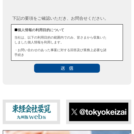
下記の要項をご確認いただき、お問合せください。
■個人情報の利用目的について
当社は、以下の利用目的の範囲内でのみ、皆さまから収集いた
しました個人情報を利用します。
・お問い合わせのあった事案に対する回答及び業務上必要な諸
手続き
・お問い合わせのあった事案に対する資料等の送付
■個人情報の第三者提供について
当社は、法令に定める場合を除き、事前にお客様の同意を得る
ことなく、個人情報を第三者に提供することはありません。ま
た、当該情報を業務委託することもありません。
■ 個人情報提供の任意性及び留意点
個人情報のご提供は任意ですが、必要な個人情報をご提供いた
だけなかった場合は、上記利用目的を達成できない場合があり
ますのでご了承ください。
東経会社要覧web版
X
■ 通知・開示・訂正・追加・削除・利用停止・提供停止について