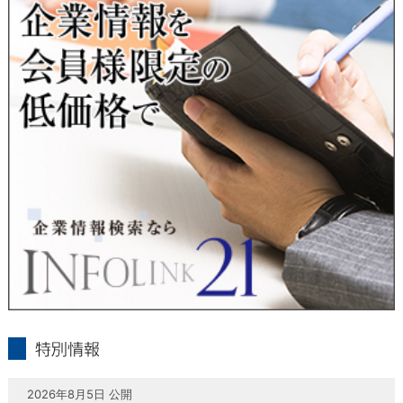
当社は、本人が自己の個人情報について、通知・開示・訂正・
追加・削除・利用停止・提供停止の希望がございましたら、本
人または代理人の請求応じて、個人データの通知・開示・訂
正・追加・削除・利用停止・提供停止の請求に応じます。
受付方法は、本人確認資料（運転免許証、パスポート何れかの
コピー）、「個人情報取扱申請書」「委任状」（代理人による
申請の場合のみ必要となります）を当社宛にお送り下さい。
＜個人情報保護に関するお問合せ・相談窓口＞
東京経済株式会社
〒802-0004 北九州市小倉北区鍛冶町2丁目5-11（第一東経ビ
ル）
フリーダイヤル 0120-55-9986
受付時間 平日9：00～17：00
infolink21
特別情報
2026年8月5日 公開