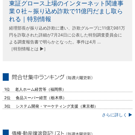
東証グロース上場のインターネット関連事
業Ｏ社～振り込め詐欺で11億円だまし取ら
れる｜特別情報
経理部長が振り込め詐欺に遭い、詐欺グループに11億7,981万
円を詐取された詳細が7月24日に公表した特別調査委員会に
よる調査報告書で明らかとなった。事件は4月 …
［特別情報とは ▶］
問合せ集中ランキング（毎週火曜更新）
1位 老人ホーム経営等（福岡県）
2位 食品スーパー経営（栃木県）
3位 システム開発・マーケティング支援（東京都）
さらに詳しく ▶