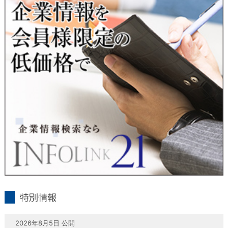
当社は、本人が自己の個人情報について、通知・開示・訂正・
追加・削除・利用停止・提供停止の希望がございましたら、本
人または代理人の請求応じて、個人データの通知・開示・訂
正・追加・削除・利用停止・提供停止の請求に応じます。
受付方法は、本人確認資料（運転免許証、パスポート何れかの
コピー）、「個人情報取扱申請書」「委任状」（代理人による
申請の場合のみ必要となります）を当社宛にお送り下さい。
＜個人情報保護に関するお問合せ・相談窓口＞
東京経済株式会社
〒802-0004 北九州市小倉北区鍛冶町2丁目5-11（第一東経ビ
ル）
フリーダイヤル 0120-55-9986
受付時間 平日9：00～17：00
infolink21
特別情報
2026年8月5日 公開