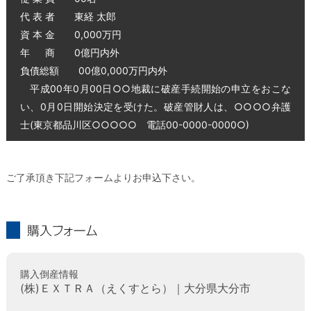
代 表 者 東経 太郎
資 本 金 0,000万円
年 商 0億円内外
負債総額 00億0,000万円内外
平成00年0月00日○○地裁に破産手続開始の申立をおこな
い、0月0日開始決定を受けた。破産管財人は、○○○○弁護
士(東京都品川区○○○○○ 電話00-0000-0000○)
ご了承頂き下記フォームよりお申込下さい。
購入フォーム
購入倒産情報
(株)ＥＸＴＲＡ（えくすとら）｜大分県大分市