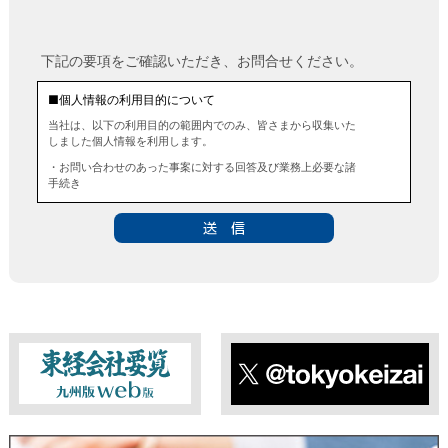
下記の要項をご確認いただき、お問合せください。
■個人情報の利用目的について
当社は、以下の利用目的の範囲内でのみ、皆さまから収集いた
しました個人情報を利用します。
・お問い合わせのあった事案に対する回答及び業務上必要な諸
手続き
・お問い合わせのあった事案に対する資料等の送付
■個人情報の第三者提供について
当社は、法令に定める場合を除き、事前にお客様の同意を得る
ことなく、個人情報を第三者に提供することはありません。ま
た、当該情報を業務委託することもありません。
■ 個人情報提供の任意性及び留意点
個人情報のご提供は任意ですが、必要な個人情報をご提供いた
だけなかった場合は、上記利用目的を達成できない場合があり
ますのでご了承ください。
東経会社要覧web版
X
■ 通知・開示・訂正・追加・削除・利用停止・提供停止について