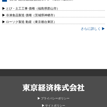
債権・動産譲渡登記リスト（毎週木曜更
新）
▶ とび・土工工事 債権（福島県郡山市）
▶ 冷凍食品製造 債権（茨城県神栖市）
▶ ローソク製造 動産（東京都台東区）
さらに詳しく ▶
東京経済株式会社
▶︎ プライバシーポリシー
▶︎ サイトポリシー