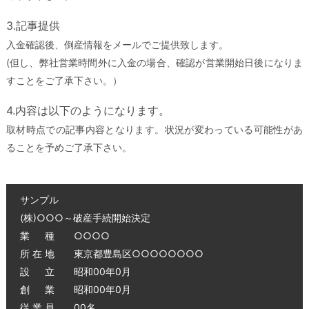
3.記事提供
入金確認後、倒産情報をメールでご提供致します。
(但し、弊社営業時間外に入金の場合、確認が営業開始日後になりま
すことをご了承下さい。）
4.内容は以下のようになります。
取材時点での記事内容となります。状況が変わっている可能性があ
ることを予めご了承下さい。
サンプル
(株)○○○～破産手続開始決定
業 種 ○○○○
所 在 地 東京都豊島区○○○○○○○○
設 立 昭和00年0月
創 業 昭和00年0月
従 業 員 00名