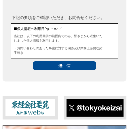
下記の要項をご確認いただき、お問合せください。
■個人情報の利用目的について
当社は、以下の利用目的の範囲内でのみ、皆さまから収集いた
しました個人情報を利用します。
・お問い合わせのあった事案に対する回答及び業務上必要な諸
手続き
・お問い合わせのあった事案に対する資料等の送付
■個人情報の第三者提供について
当社は、法令に定める場合を除き、事前にお客様の同意を得る
ことなく、個人情報を第三者に提供することはありません。ま
た、当該情報を業務委託することもありません。
■ 個人情報提供の任意性及び留意点
個人情報のご提供は任意ですが、必要な個人情報をご提供いた
だけなかった場合は、上記利用目的を達成できない場合があり
ますのでご了承ください。
東経会社要覧web版
X
■ 通知・開示・訂正・追加・削除・利用停止・提供停止について