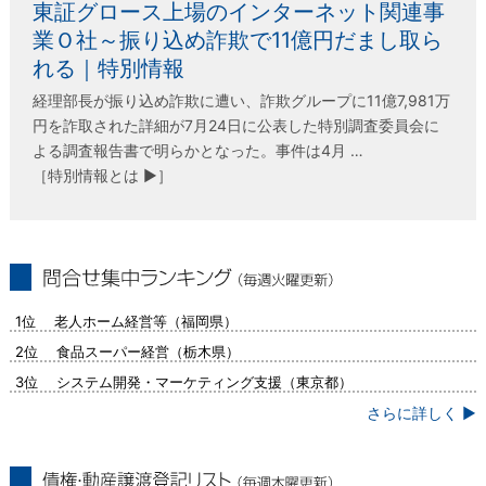
東証グロース上場のインターネット関連事
業Ｏ社～振り込め詐欺で11億円だまし取ら
れる｜特別情報
経理部長が振り込め詐欺に遭い、詐欺グループに11億7,981万
円を詐取された詳細が7月24日に公表した特別調査委員会に
よる調査報告書で明らかとなった。事件は4月 …
［特別情報とは ▶］
問合せ集中ランキング（毎週火曜更新）
1位 老人ホーム経営等（福岡県）
2位 食品スーパー経営（栃木県）
3位 システム開発・マーケティング支援（東京都）
さらに詳しく ▶