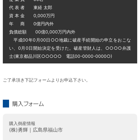
代 表 者 東経 太郎
資 本 金 0,000万円
年 商 0億円内外
負債総額 00億0,000万円内外
平成00年0月00日○○地裁に破産手続開始の申立をおこな
い、0月0日開始決定を受けた。破産管財人は、○○○○弁護
士(東京都品川区○○○○○ 電話00-0000-0000○)
ご了承頂き下記フォームよりお申込下さい。
購入フォーム
購入倒産情報
(株)勇輝｜広島県福山市