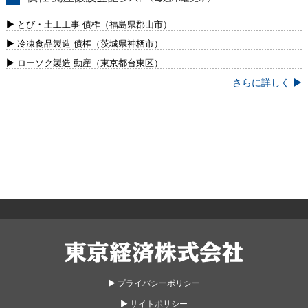
債権・動産譲渡登記リスト（毎週木曜更
新）
▶ とび・土工工事 債権（福島県郡山市）
▶ 冷凍食品製造 債権（茨城県神栖市）
▶ ローソク製造 動産（東京都台東区）
さらに詳しく ▶
東京経済株式会社
▶︎ プライバシーポリシー
▶︎ サイトポリシー