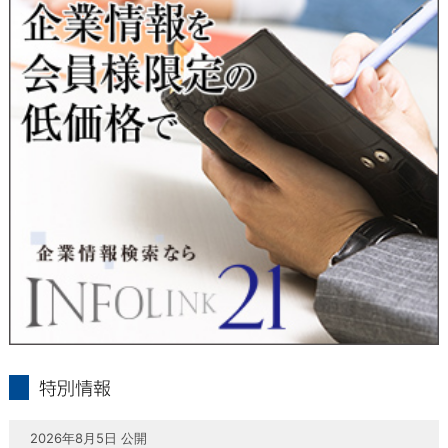
当社は、本人が自己の個人情報について、通知・開示・訂正・
追加・削除・利用停止・提供停止の希望がございましたら、本
人または代理人の請求応じて、個人データの通知・開示・訂
正・追加・削除・利用停止・提供停止の請求に応じます。
受付方法は、本人確認資料（運転免許証、パスポート何れかの
コピー）、「個人情報取扱申請書」「委任状」（代理人による
申請の場合のみ必要となります）を当社宛にお送り下さい。
＜個人情報保護に関するお問合せ・相談窓口＞
東京経済株式会社
〒802-0004 北九州市小倉北区鍛冶町2丁目5-11（第一東経ビ
ル）
フリーダイヤル 0120-55-9986
受付時間 平日9：00～17：00
infolink21
特別情報
2026年8月5日 公開