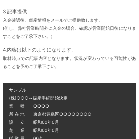
3.記事提供
入金確認後、倒産情報をメールでご提供致します。
(但し、弊社営業時間外に入金の場合、確認が営業開始日後になりま
すことをご了承下さい。）
4.内容は以下のようになります。
取材時点での記事内容となります。状況が変わっている可能性があ
ることを予めご了承下さい。
サンプル
(株)○○○～破産手続開始決定
業 種 ○○○○
所 在 地 東京都豊島区○○○○○○○○
設 立 昭和00年0月
創 業 昭和00年0月
従 業 員 00名