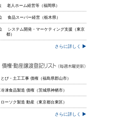
位 老人ホーム経営等（福岡県）
位 食品スーパー経営（栃木県）
位 システム開発・マーケティング支援（東京
都）
さらに詳しく ▶
権・動産譲渡登記リスト（毎週木曜更
）
 とび・土工工事 債権（福島県郡山市）
 冷凍食品製造 債権（茨城県神栖市）
 ローソク製造 動産（東京都台東区）
さらに詳しく ▶