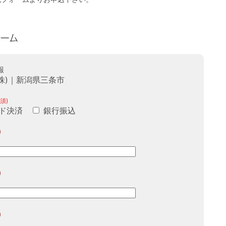
報
株)｜新潟県三条市
須)
ド決済
銀行振込
)
)
)