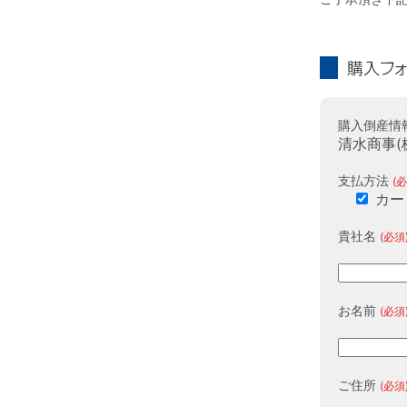
購入フォーム
購入倒産情
清水商事(
支払方法
(必
カー
貴社名
(必須
お名前
(必須
ご住所
(必須