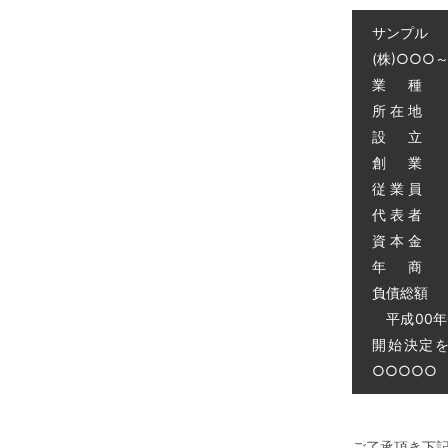
サンプル
(株)○○○
業 種 
所 在 地
設 立 昭
創 業 昭
従 業 員 
代 表 者 
資 本 金 
年 商 
負債総額 0
平成00年
開始決定
○○○○○ 電
ご了承頂き下