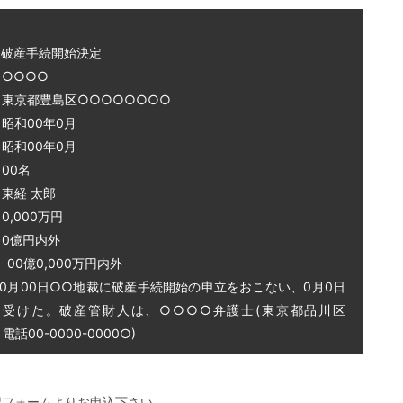
～破産手続開始決定
○○○○
 東京都豊島区○○○○○○○○
和00年0月
和00年0月
00名
東経 太郎
0,000万円
0億円内外
0億0,000万円内外
0月00日○○地裁に破産手続開始の申立をおこない、0月0日
を受けた。破産管財人は、○○○○弁護士(東京都品川区
話00-0000-0000○)
記フォームよりお申込下さい。