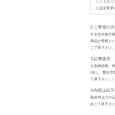
いことがご
に設定変更
2.ご希望の
引き続き銀行
商品が情報と
ご了承下さい
3.記事提供
入金確認後、
(但し、弊社
了承下さい。
4.内容は以
取材時点での
めご了承下さ