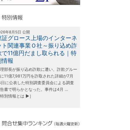
olink21
別情報
026年8月5日 公開
東証グロース上場のインターネ
ット関連事業Ｏ社～振り込め詐
欺で11億円だまし取られる｜特
別情報
理部長が振り込め詐欺に遭い、詐欺グルー
に11億7,981万円を詐取された詳細が7月
4日に公表した特別調査委員会による調査
告書で明らかとなった。事件は4月 …
特別情報とは ▶］
合せ集中ランキング（毎週火曜更新）