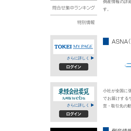
倒産情報の詳
債権・動産譲渡登記リ
スト
す。
問合せ集中ランキング
特別情報
ASNA
TOKEIマイページ
さらに詳しく ▶
A
ログイン
小社が全国に
でお届けする
東経会社要覧web
さらに詳しく ▶
営・取引先の
版
ログイン