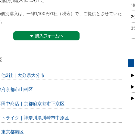
1
購入について
個別購入は、一律1,100円/1社（税込）で、ご提供とさせていた
2
す。
3
▼購入フォームへ
債
、他2社｜大分県大分市
新
▶
▶
都府京都市山科区
▶
丸喜田中商店｜京都府京都市下京区
レクトライク｜神奈川県川崎市中原区
｜東京都港区