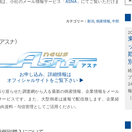
細は、小社のメール情報サービス「
ASNA
」にてご覧いただけま
inf
カテゴリー：
新潟
,
倒産情報
,
中部
特
2
経
SNA
お申し込み、詳細情報は
プ
オフィシャルサイトをご覧下さい ▶︎
2
報
張り巡らせた調査網から入る最新の倒産情報、企業情報をメール
［
サービスです。また、大型倒産は速報で配信致します。企業経
動向資料・与信管理としてご活用ください。
問