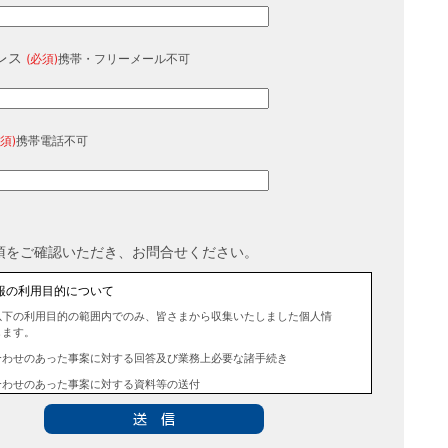
レス
(必須)
携帯・フリーメール不可
須)
携帯電話不可
項をご確認いただき、お問合せください。
報の利用目的について
以下の利用目的の範囲内でのみ、皆さまから収集いたしました個人情
します。
合わせのあった事案に対する回答及び業務上必要な諸手続き
合わせのあった事案に対する資料等の送付
報の第三者提供について
法令に定める場合を除き、事前にお客様の同意を得ることなく、個人