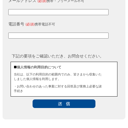
メールアドレス
(必須)
携帯・フリーメール不可
電話番号
(必須)
携帯電話不可
下記の要項をご確認いただき、お問合せください。
■個人情報の利用目的について
当社は、以下の利用目的の範囲内でのみ、皆さまから収集いた
しました個人情報を利用します。
・お問い合わせのあった事案に対する回答及び業務上必要な諸
手続き
・お問い合わせのあった事案に対する資料等の送付
■個人情報の第三者提供について
当社は、法令に定める場合を除き、事前にお客様の同意を得る
ことなく、個人情報を第三者に提供することはありません。ま
た、当該情報を業務委託することもありません。