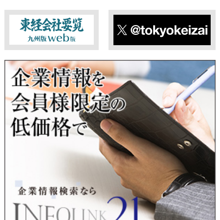
■ 個人情報提供の任意性及び留意点
個人情報のご提供は任意ですが、必要な個人情報をご提供いた
だけなかった場合は、上記利用目的を達成できない場合があり
ますのでご了承ください。
東経会社要覧web版
X
■ 通知・開示・訂正・追加・削除・利用停止・提供停止について
当社は、本人が自己の個人情報について、通知・開示・訂正・
追加・削除・利用停止・提供停止の希望がございましたら、本
人または代理人の請求応じて、個人データの通知・開示・訂
正・追加・削除・利用停止・提供停止の請求に応じます。
受付方法は、本人確認資料（運転免許証、パスポート何れかの
コピー）、「個人情報取扱申請書」「委任状」（代理人による
申請の場合のみ必要となります）を当社宛にお送り下さい。
＜個人情報保護に関するお問合せ・相談窓口＞
東京経済株式会社
〒802-0004 北九州市小倉北区鍛冶町2丁目5-11（第一東経ビ
ル）
フリーダイヤル 0120-55-9986
受付時間 平日9：00～17：00