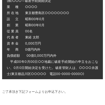
(株)○○○～破産手続開始決定
業 種 ○○○○
所 在 地 東京都豊島区○○○○○○○○
設 立 昭和00年0月
創 業 昭和00年0月
従 業 員 00名
代 表 者 東経 太郎
資 本 金 0,000万円
年 商 0億円内外
負債総額 00億0,000万円内外
平成00年0月00日○○地裁に破産手続開始の申立をおこな
い、0月0日開始決定を受けた。破産管財人は、○○○○弁護
士(東京都品川区○○○○○ 電話00-0000-0000○)
ご了承頂き下記フォームよりお申込下さい。