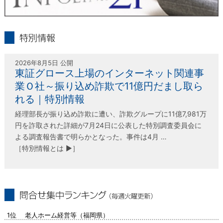
infolink21
特別情報
2026年8月5日 公開
東証グロース上場のインターネット関連事
業Ｏ社～振り込め詐欺で11億円だまし取ら
れる｜特別情報
経理部長が振り込め詐欺に遭い、詐欺グループに11億7,981万
円を詐取された詳細が7月24日に公表した特別調査委員会に
よる調査報告書で明らかとなった。事件は4月 …
［特別情報とは ▶］
問合せ集中ランキング（毎週火曜更新）
1位 老人ホーム経営等（福岡県）