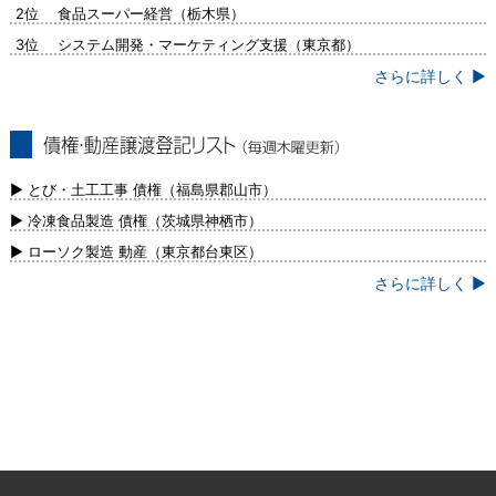
2位 食品スーパー経営（栃木県）
3位 システム開発・マーケティング支援（東京都）
さらに詳しく ▶
債権・動産譲渡登記リスト（毎週木曜更
新）
▶ とび・土工工事 債権（福島県郡山市）
▶ 冷凍食品製造 債権（茨城県神栖市）
▶ ローソク製造 動産（東京都台東区）
さらに詳しく ▶