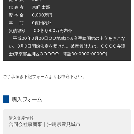
代 表 者 東経 太郎
資 本 金 0,000万円
年 商 0億円内外
負債総額 00億0,000万円内外
平成00年0月00日○○地裁に破産手続開始の申立をおこな
い、0月0日開始決定を受けた。破産管財人は、○○○○弁護
士(東京都品川区○○○○○ 電話00-0000-0000○)
ご了承頂き下記フォームよりお申込下さい。
購入フォーム
購入倒産情報
合同会社森商事｜沖縄県豊見城市