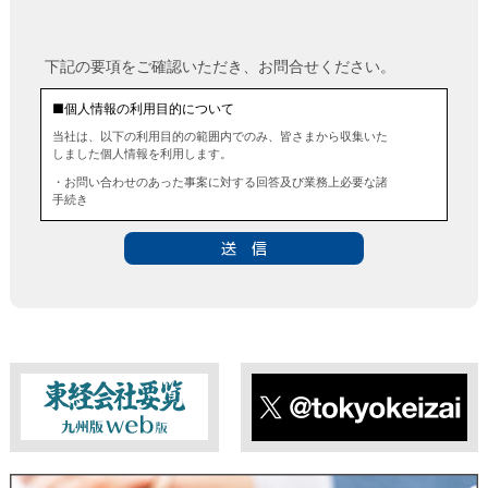
下記の要項をご確認いただき、お問合せください。
■個人情報の利用目的について
当社は、以下の利用目的の範囲内でのみ、皆さまから収集いた
しました個人情報を利用します。
・お問い合わせのあった事案に対する回答及び業務上必要な諸
手続き
・お問い合わせのあった事案に対する資料等の送付
■個人情報の第三者提供について
当社は、法令に定める場合を除き、事前にお客様の同意を得る
ことなく、個人情報を第三者に提供することはありません。ま
た、当該情報を業務委託することもありません。
■ 個人情報提供の任意性及び留意点
個人情報のご提供は任意ですが、必要な個人情報をご提供いた
だけなかった場合は、上記利用目的を達成できない場合があり
ますのでご了承ください。
東経会社要覧web版
X
■ 通知・開示・訂正・追加・削除・利用停止・提供停止について