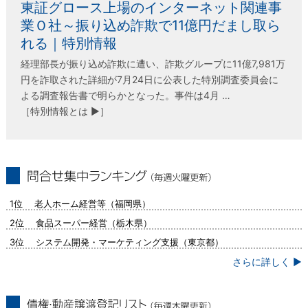
東証グロース上場のインターネット関連事
業Ｏ社～振り込め詐欺で11億円だまし取ら
れる｜特別情報
経理部長が振り込め詐欺に遭い、詐欺グループに11億7,981万
円を詐取された詳細が7月24日に公表した特別調査委員会に
よる調査報告書で明らかとなった。事件は4月 …
［特別情報とは ▶］
問合せ集中ランキング（毎週火曜更新）
1位 老人ホーム経営等（福岡県）
2位 食品スーパー経営（栃木県）
3位 システム開発・マーケティング支援（東京都）
さらに詳しく ▶