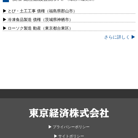
債権・動産譲渡登記リスト（毎週木曜更
新）
▶ とび・土工工事 債権（福島県郡山市）
▶ 冷凍食品製造 債権（茨城県神栖市）
▶ ローソク製造 動産（東京都台東区）
さらに詳しく ▶
東京経済株式会社
▶︎ プライバシーポリシー
▶︎ サイトポリシー