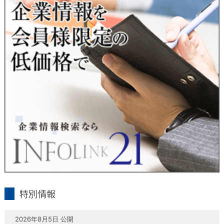
当社は、本人が自己の個人情報について、通知・開示・訂正・
追加・削除・利用停止・提供停止の希望がございましたら、本
人または代理人の請求応じて、個人データの通知・開示・訂
正・追加・削除・利用停止・提供停止の請求に応じます。
受付方法は、本人確認資料（運転免許証、パスポート何れかの
コピー）、「個人情報取扱申請書」「委任状」（代理人による
申請の場合のみ必要となります）を当社宛にお送り下さい。
＜個人情報保護に関するお問合せ・相談窓口＞
東京経済株式会社
〒802-0004 北九州市小倉北区鍛冶町2丁目5-11（第一東経ビ
ル）
フリーダイヤル 0120-55-9986
受付時間 平日9：00～17：00
infolink21
特別情報
2026年8月5日 公開