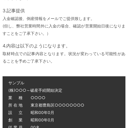
3.記事提供
入金確認後、倒産情報をメールでご提供致します。
(但し、弊社営業時間外に入金の場合、確認が営業開始日後になりま
すことをご了承下さい。）
4.内容は以下のようになります。
取材時点での記事内容となります。状況が変わっている可能性があ
ることを予めご了承下さい。
サンプル
(株)○○○～破産手続開始決定
業 種 ○○○○
所 在 地 東京都豊島区○○○○○○○○
設 立 昭和00年0月
創 業 昭和00年0月
従 業 員 00名