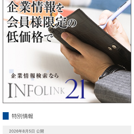
当社は、本人が自己の個人情報について、通知・開示・訂正・
追加・削除・利用停止・提供停止の希望がございましたら、本
人または代理人の請求応じて、個人データの通知・開示・訂
正・追加・削除・利用停止・提供停止の請求に応じます。
受付方法は、本人確認資料（運転免許証、パスポート何れかの
コピー）、「個人情報取扱申請書」「委任状」（代理人による
申請の場合のみ必要となります）を当社宛にお送り下さい。
＜個人情報保護に関するお問合せ・相談窓口＞
東京経済株式会社
〒802-0004 北九州市小倉北区鍛冶町2丁目5-11（第一東経ビ
ル）
フリーダイヤル 0120-55-9986
受付時間 平日9：00～17：00
infolink21
特別情報
2026年8月5日 公開