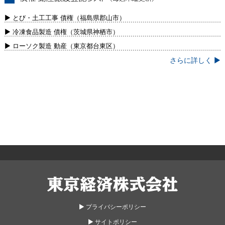
債権・動産譲渡登記リスト（毎週木曜更
新）
▶ とび・土工工事 債権（福島県郡山市）
▶ 冷凍食品製造 債権（茨城県神栖市）
▶ ローソク製造 動産（東京都台東区）
さらに詳しく ▶
東京経済株式会社
▶︎ プライバシーポリシー
▶︎ サイトポリシー