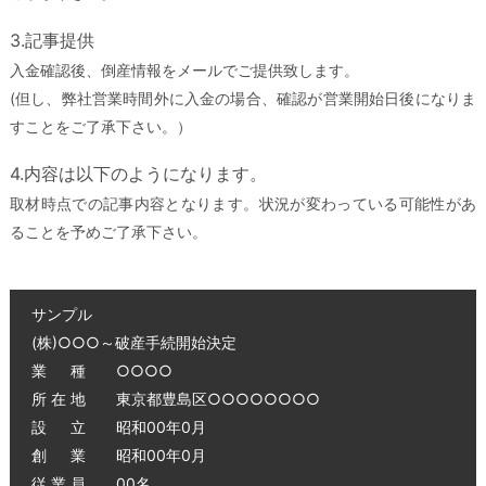
3.記事提供
入金確認後、倒産情報をメールでご提供致します。
(但し、弊社営業時間外に入金の場合、確認が営業開始日後になりま
すことをご了承下さい。）
4.内容は以下のようになります。
取材時点での記事内容となります。状況が変わっている可能性があ
ることを予めご了承下さい。
サンプル
(株)○○○～破産手続開始決定
業 種 ○○○○
所 在 地 東京都豊島区○○○○○○○○
設 立 昭和00年0月
創 業 昭和00年0月
従 業 員 00名