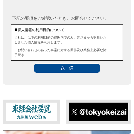
下記の要項をご確認いただき、お問合せください。
■個人情報の利用目的について
当社は、以下の利用目的の範囲内でのみ、皆さまから収集いた
しました個人情報を利用します。
・お問い合わせのあった事案に対する回答及び業務上必要な諸
手続き
・お問い合わせのあった事案に対する資料等の送付
■個人情報の第三者提供について
当社は、法令に定める場合を除き、事前にお客様の同意を得る
ことなく、個人情報を第三者に提供することはありません。ま
た、当該情報を業務委託することもありません。
■ 個人情報提供の任意性及び留意点
個人情報のご提供は任意ですが、必要な個人情報をご提供いた
だけなかった場合は、上記利用目的を達成できない場合があり
ますのでご了承ください。
東経会社要覧web版
X
■ 通知・開示・訂正・追加・削除・利用停止・提供停止について