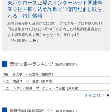
東証グロース上場のインターネット関連事
業Ｏ社～振り込め詐欺で11億円だまし取ら
れる｜特別情報
経理部長が振り込め詐欺に遭い、詐欺グループに11億7,981万
円を詐取された詳細が7月24日に公表した特別調査委員会に
よる調査報告書で明らかとなった。事件は4月 …
［特別情報とは ▶］
問合せ集中ランキング（毎週火曜更新）
1位 老人ホーム経営等（福岡県）
2位 食品スーパー経営（栃木県）
3位 システム開発・マーケティング支援（東京都）
さらに詳しく ▶