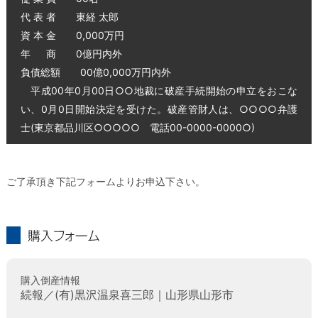
代 表 者 東経 太郎
資 本 金 0,000万円
年 商 0億円内外
負債総額 00億0,000万円内外
平成00年0月00日○○地裁に破産手続開始の申立をおこな
い、0月0日開始決定を受けた。破産管財人は、○○○○弁護
士(東京都品川区○○○○○ 電話00-0000-0000○)
ご了承頂き下記フォームよりお申込下さい。
購入フォーム
購入倒産情報
続報／(有)黒沢温泉喜三郎｜山形県山形市