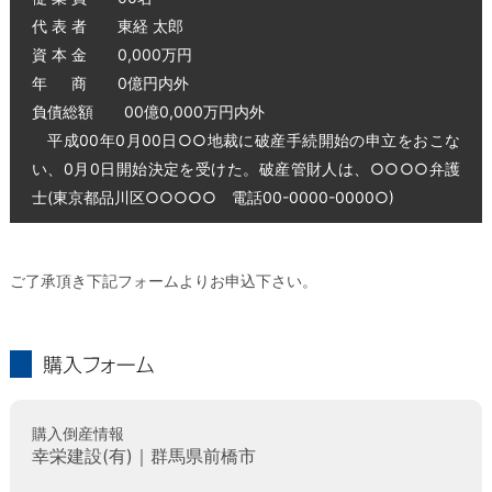
代 表 者 東経 太郎
資 本 金 0,000万円
年 商 0億円内外
負債総額 00億0,000万円内外
平成00年0月00日○○地裁に破産手続開始の申立をおこな
い、0月0日開始決定を受けた。破産管財人は、○○○○弁護
士(東京都品川区○○○○○ 電話00-0000-0000○)
ご了承頂き下記フォームよりお申込下さい。
購入フォーム
購入倒産情報
幸栄建設(有)｜群馬県前橋市