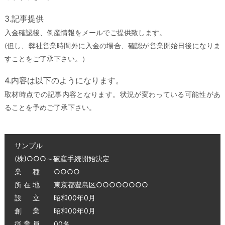
3.記事提供
入金確認後、倒産情報をメールでご提供致します。
(但し、弊社営業時間外に入金の場合、確認が営業開始日後になりま
すことをご了承下さい。）
4.内容は以下のようになります。
取材時点での記事内容となります。状況が変わっている可能性があ
ることを予めご了承下さい。
サンプル
(株)○○○～破産手続開始決定
業 種 ○○○○
所 在 地 東京都豊島区○○○○○○○○
設 立 昭和00年0月
創 業 昭和00年0月
従 業 員 00名