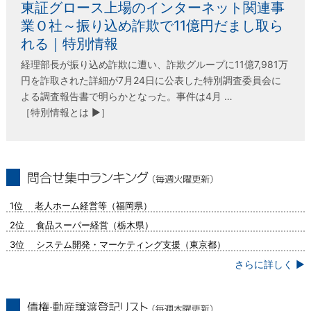
東証グロース上場のインターネット関連事
業Ｏ社～振り込め詐欺で11億円だまし取ら
れる｜特別情報
経理部長が振り込め詐欺に遭い、詐欺グループに11億7,981万
円を詐取された詳細が7月24日に公表した特別調査委員会に
よる調査報告書で明らかとなった。事件は4月 …
［特別情報とは ▶］
問合せ集中ランキング（毎週火曜更新）
1位 老人ホーム経営等（福岡県）
2位 食品スーパー経営（栃木県）
3位 システム開発・マーケティング支援（東京都）
さらに詳しく ▶