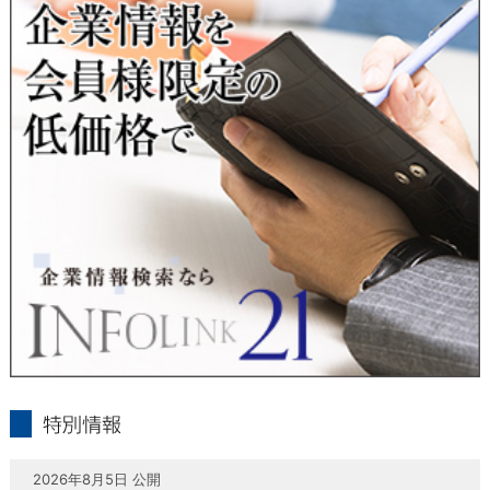
当社は、本人が自己の個人情報について、通知・開示・訂正・
追加・削除・利用停止・提供停止の希望がございましたら、本
人または代理人の請求応じて、個人データの通知・開示・訂
正・追加・削除・利用停止・提供停止の請求に応じます。
受付方法は、本人確認資料（運転免許証、パスポート何れかの
コピー）、「個人情報取扱申請書」「委任状」（代理人による
申請の場合のみ必要となります）を当社宛にお送り下さい。
＜個人情報保護に関するお問合せ・相談窓口＞
東京経済株式会社
〒802-0004 北九州市小倉北区鍛冶町2丁目5-11（第一東経ビ
ル）
フリーダイヤル 0120-55-9986
受付時間 平日9：00～17：00
infolink21
特別情報
2026年8月5日 公開