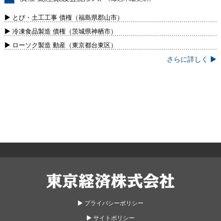
債権・動産譲渡登記リスト（毎週木曜更
新）
▶ とび・土工工事 債権（福島県郡山市）
▶ 冷凍食品製造 債権（茨城県神栖市）
▶ ローソク製造 動産（東京都台東区）
さらに詳しく ▶
東京経済株式会社
▶︎ プライバシーポリシー
▶︎ サイトポリシー