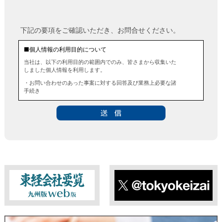
下記の要項をご確認いただき、お問合せください。
■個人情報の利用目的について
当社は、以下の利用目的の範囲内でのみ、皆さまから収集いた
しました個人情報を利用します。
・お問い合わせのあった事案に対する回答及び業務上必要な諸
手続き
・お問い合わせのあった事案に対する資料等の送付
■個人情報の第三者提供について
当社は、法令に定める場合を除き、事前にお客様の同意を得る
ことなく、個人情報を第三者に提供することはありません。ま
た、当該情報を業務委託することもありません。
■ 個人情報提供の任意性及び留意点
個人情報のご提供は任意ですが、必要な個人情報をご提供いた
だけなかった場合は、上記利用目的を達成できない場合があり
ますのでご了承ください。
東経会社要覧web版
X
■ 通知・開示・訂正・追加・削除・利用停止・提供停止について