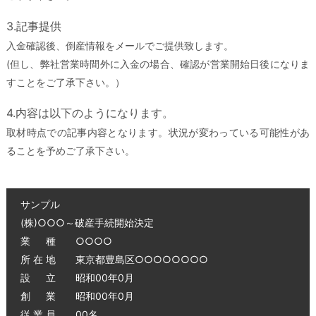
3.記事提供
入金確認後、倒産情報をメールでご提供致します。
(但し、弊社営業時間外に入金の場合、確認が営業開始日後になりま
すことをご了承下さい。）
4.内容は以下のようになります。
取材時点での記事内容となります。状況が変わっている可能性があ
ることを予めご了承下さい。
サンプル
(株)○○○～破産手続開始決定
業 種 ○○○○
所 在 地 東京都豊島区○○○○○○○○
設 立 昭和00年0月
創 業 昭和00年0月
従 業 員 00名