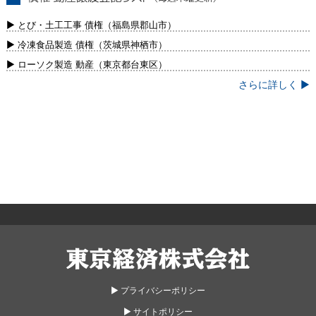
債権・動産譲渡登記リスト（毎週木曜更
新）
▶ とび・土工工事 債権（福島県郡山市）
▶ 冷凍食品製造 債権（茨城県神栖市）
▶ ローソク製造 動産（東京都台東区）
さらに詳しく ▶
東京経済株式会社
▶︎ プライバシーポリシー
▶︎ サイトポリシー