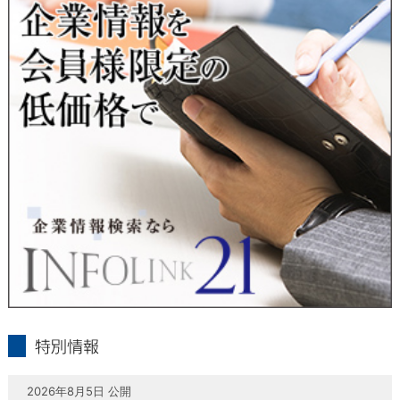
当社は、本人が自己の個人情報について、通知・開示・訂正・
追加・削除・利用停止・提供停止の希望がございましたら、本
人または代理人の請求応じて、個人データの通知・開示・訂
正・追加・削除・利用停止・提供停止の請求に応じます。
受付方法は、本人確認資料（運転免許証、パスポート何れかの
コピー）、「個人情報取扱申請書」「委任状」（代理人による
申請の場合のみ必要となります）を当社宛にお送り下さい。
＜個人情報保護に関するお問合せ・相談窓口＞
東京経済株式会社
〒802-0004 北九州市小倉北区鍛冶町2丁目5-11（第一東経ビ
ル）
フリーダイヤル 0120-55-9986
受付時間 平日9：00～17：00
infolink21
特別情報
2026年8月5日 公開