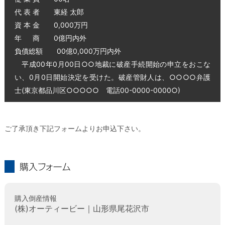
代 表 者 東経 太郎
資 本 金 0,000万円
年 商 0億円内外
負債総額 00億0,000万円内外
平成00年0月00日○○地裁に破産手続開始の申立をおこな
い、0月0日開始決定を受けた。破産管財人は、○○○○弁護
士(東京都品川区○○○○○ 電話00-0000-0000○)
ご了承頂き下記フォームよりお申込下さい。
購入フォーム
購入倒産情報
(株)オーティービー｜山形県尾花沢市