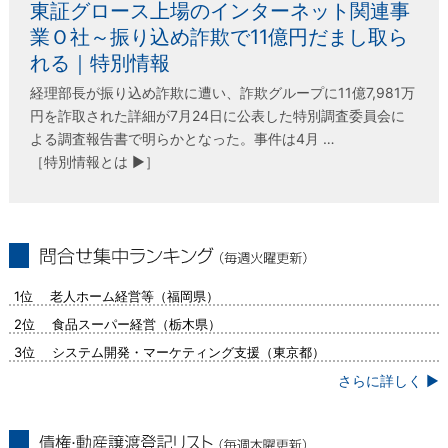
東証グロース上場のインターネット関連事
業Ｏ社～振り込め詐欺で11億円だまし取ら
れる｜特別情報
経理部長が振り込め詐欺に遭い、詐欺グループに11億7,981万
円を詐取された詳細が7月24日に公表した特別調査委員会に
よる調査報告書で明らかとなった。事件は4月 …
［特別情報とは ▶］
問合せ集中ランキング（毎週火曜更新）
1位 老人ホーム経営等（福岡県）
2位 食品スーパー経営（栃木県）
3位 システム開発・マーケティング支援（東京都）
さらに詳しく ▶