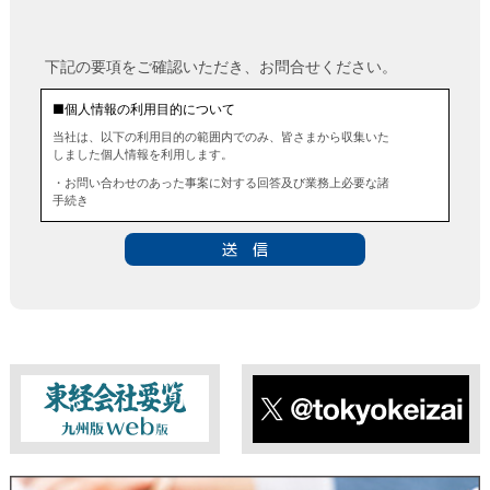
下記の要項をご確認いただき、お問合せください。
■個人情報の利用目的について
当社は、以下の利用目的の範囲内でのみ、皆さまから収集いた
しました個人情報を利用します。
・お問い合わせのあった事案に対する回答及び業務上必要な諸
手続き
・お問い合わせのあった事案に対する資料等の送付
■個人情報の第三者提供について
当社は、法令に定める場合を除き、事前にお客様の同意を得る
ことなく、個人情報を第三者に提供することはありません。ま
た、当該情報を業務委託することもありません。
■ 個人情報提供の任意性及び留意点
個人情報のご提供は任意ですが、必要な個人情報をご提供いた
だけなかった場合は、上記利用目的を達成できない場合があり
ますのでご了承ください。
東経会社要覧web版
X
■ 通知・開示・訂正・追加・削除・利用停止・提供停止について