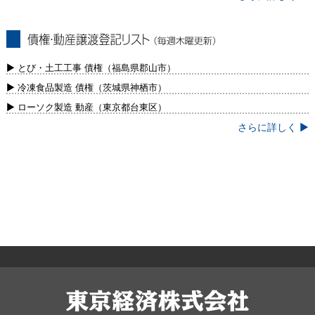
債権・動産譲渡登記リスト（毎週木曜更
新）
▶ とび・土工工事 債権（福島県郡山市）
▶ 冷凍食品製造 債権（茨城県神栖市）
▶ ローソク製造 動産（東京都台東区）
さらに詳しく ▶