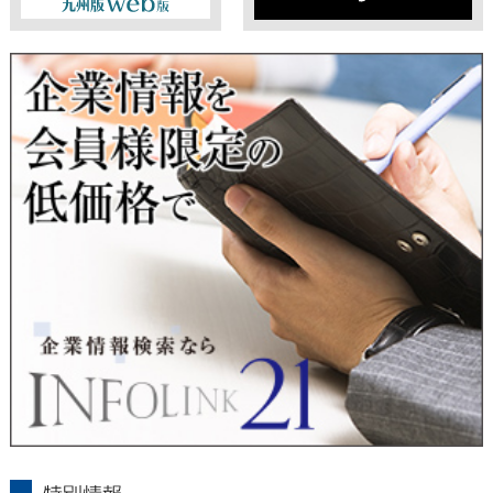
ますのでご了承ください。
東経会社要覧web版
X
■ 通知・開示・訂正・追加・削除・利用停止・提供停止について
当社は、本人が自己の個人情報について、通知・開示・訂正・
追加・削除・利用停止・提供停止の希望がございましたら、本
人または代理人の請求応じて、個人データの通知・開示・訂
正・追加・削除・利用停止・提供停止の請求に応じます。
受付方法は、本人確認資料（運転免許証、パスポート何れかの
コピー）、「個人情報取扱申請書」「委任状」（代理人による
申請の場合のみ必要となります）を当社宛にお送り下さい。
＜個人情報保護に関するお問合せ・相談窓口＞
東京経済株式会社
〒802-0004 北九州市小倉北区鍛冶町2丁目5-11（第一東経ビ
ル）
フリーダイヤル 0120-55-9986
受付時間 平日9：00～17：00
infolink21