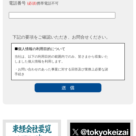
電話番号
(必須)
携帯電話不可
下記の要項をご確認いただき、お問合せください。
■個人情報の利用目的について
当社は、以下の利用目的の範囲内でのみ、皆さまから収集いた
しました個人情報を利用します。
・お問い合わせのあった事案に対する回答及び業務上必要な諸
手続き
・お問い合わせのあった事案に対する資料等の送付
■個人情報の第三者提供について
当社は、法令に定める場合を除き、事前にお客様の同意を得る
ことなく、個人情報を第三者に提供することはありません。ま
た、当該情報を業務委託することもありません。
■ 個人情報提供の任意性及び留意点
個人情報のご提供は任意ですが、必要な個人情報をご提供いた
だけなかった場合は、上記利用目的を達成できない場合があり