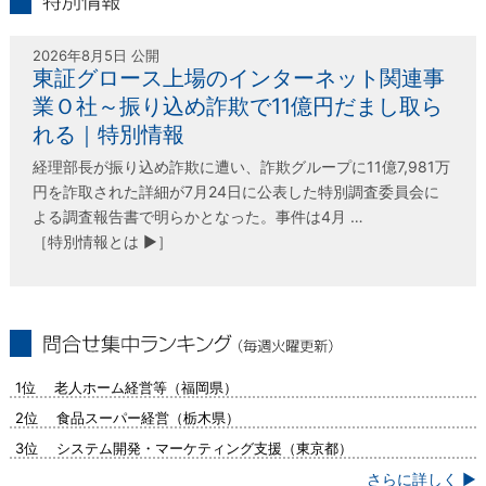
特別情報
2026年8月5日 公開
東証グロース上場のインターネット関連事
業Ｏ社～振り込め詐欺で11億円だまし取ら
れる｜特別情報
経理部長が振り込め詐欺に遭い、詐欺グループに11億7,981万
円を詐取された詳細が7月24日に公表した特別調査委員会に
よる調査報告書で明らかとなった。事件は4月 …
［特別情報とは ▶］
問合せ集中ランキング（毎週火曜更新）
1位 老人ホーム経営等（福岡県）
2位 食品スーパー経営（栃木県）
3位 システム開発・マーケティング支援（東京都）
さらに詳しく ▶