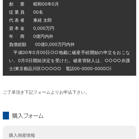
創 業 昭和00年0月
従 業 員 00名
代 表 者 東経 太郎
資 本 金 0,000万円
年 商 0億円内外
負債総額 00億0,000万円内外
平成00年0月00日○○地裁に破産手続開始の申立をおこな
い、0月0日開始決定を受けた。破産管財人は、○○○○弁護
士(東京都品川区○○○○○ 電話00-0000-0000○)
ご了承頂き下記フォームよりお申込下さい。
購入フォーム
購入倒産情報