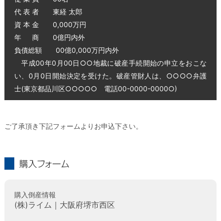
代 表 者 東経 太郎
資 本 金 0,000万円
年 商 0億円内外
負債総額 00億0,000万円内外
平成00年0月00日○○地裁に破産手続開始の申立をおこな
い、0月0日開始決定を受けた。破産管財人は、○○○○弁護
士(東京都品川区○○○○○ 電話00-0000-0000○)
ご了承頂き下記フォームよりお申込下さい。
購入フォーム
購入倒産情報
(株)ライム｜大阪府堺市西区