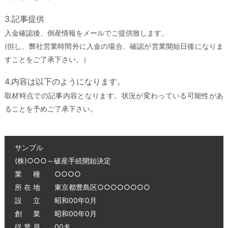
3.記事提供
入金確認後、倒産情報をメールでご提供致します。
(但し、弊社営業時間外に入金の場合、確認が営業開始日後になりま
すことをご了承下さい。）
4.内容は以下のようになります。
取材時点での記事内容となります。状況が変わっている可能性があ
ることを予めご了承下さい。
サンプル
(株)○○○～破産手続開始決定
業 種 ○○○○
所 在 地 東京都豊島区○○○○○○○○
設 立 昭和00年0月
創 業 昭和00年0月
従 業 員 00名