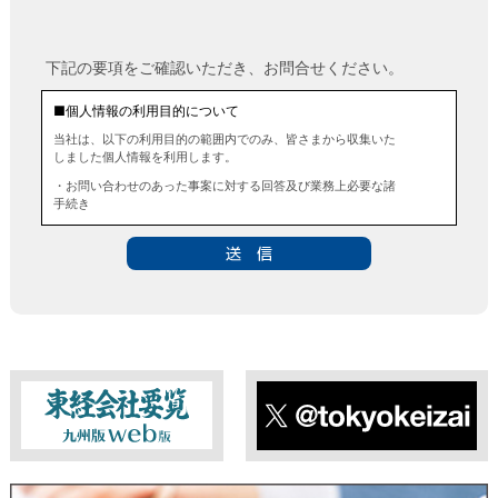
下記の要項をご確認いただき、お問合せください。
■個人情報の利用目的について
当社は、以下の利用目的の範囲内でのみ、皆さまから収集いた
しました個人情報を利用します。
・お問い合わせのあった事案に対する回答及び業務上必要な諸
手続き
・お問い合わせのあった事案に対する資料等の送付
■個人情報の第三者提供について
当社は、法令に定める場合を除き、事前にお客様の同意を得る
ことなく、個人情報を第三者に提供することはありません。ま
た、当該情報を業務委託することもありません。
■ 個人情報提供の任意性及び留意点
個人情報のご提供は任意ですが、必要な個人情報をご提供いた
だけなかった場合は、上記利用目的を達成できない場合があり
ますのでご了承ください。
東経会社要覧web版
X
■ 通知・開示・訂正・追加・削除・利用停止・提供停止について