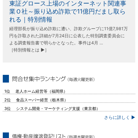
東証グロース上場のインターネット関連事
業Ｏ社～振り込め詐欺で11億円だまし取ら
れる｜特別情報
経理部長が振り込め詐欺に遭い、詐欺グループに11億7,981万
円を詐取された詳細が7月24日に公表した特別調査委員会に
よる調査報告書で明らかとなった。事件は4月 …
［特別情報とは ▶］
問合せ集中ランキング（毎週火曜更新）
1位 老人ホーム経営等（福岡県）
2位 食品スーパー経営（栃木県）
3位 システム開発・マーケティング支援（東京都）
さらに詳しく ▶