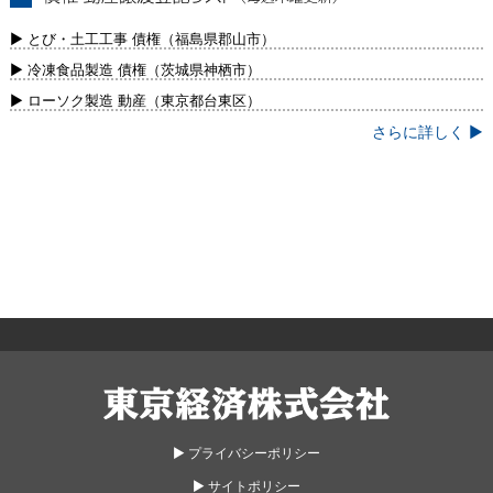
債権・動産譲渡登記リスト（毎週木曜更
新）
▶ とび・土工工事 債権（福島県郡山市）
▶ 冷凍食品製造 債権（茨城県神栖市）
▶ ローソク製造 動産（東京都台東区）
さらに詳しく ▶
東京経済株式会社
▶︎ プライバシーポリシー
▶︎ サイトポリシー