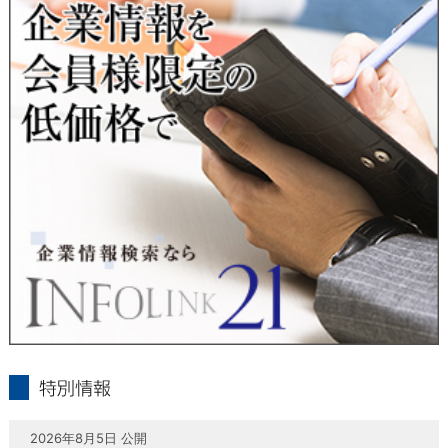
当社は、本人が自己の個人情報について、通知・開示・訂正・
追加・削除・利用停止・提供停止の希望がございましたら、本
人または代理人の請求応じて、個人データの通知・開示・訂
正・追加・削除・利用停止・提供停止の請求に応じます。
受付方法は、本人確認資料（運転免許証、パスポート何れかの
コピー）、「個人情報取扱申請書」「委任状」（代理人による
申請の場合のみ必要となります）を当社宛にお送り下さい。
＜個人情報保護に関するお問合せ・相談窓口＞
東京経済株式会社
〒802-0004 北九州市小倉北区鍛冶町2丁目5-11（第一東経ビ
ル）
フリーダイヤル 0120-55-9986
受付時間 平日9：00～17：00
infolink21
特別情報
2026年8月5日 公開