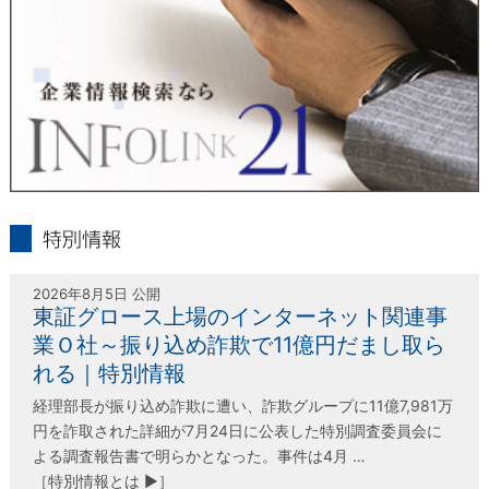
東京経済株式会社
〒802-0004 北九州市小倉北区鍛冶町2丁目5-11（第一東経ビ
ル）
フリーダイヤル 0120-55-9986
受付時間 平日9：00～17：00
infolink21
特別情報
2026年8月5日 公開
東証グロース上場のインターネット関連事
業Ｏ社～振り込め詐欺で11億円だまし取ら
れる｜特別情報
経理部長が振り込め詐欺に遭い、詐欺グループに11億7,981万
円を詐取された詳細が7月24日に公表した特別調査委員会に
よる調査報告書で明らかとなった。事件は4月 …
［特別情報とは ▶］