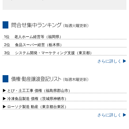
問合せ集中ランキング（毎週火曜更新）
1位 老人ホーム経営等（福岡県）
2位 食品スーパー経営（栃木県）
3位 システム開発・マーケティング支援（東京都）
さらに詳しく ▶
債権・動産譲渡登記リスト（毎週木曜更
新）
▶ とび・土工工事 債権（福島県郡山市）
▶ 冷凍食品製造 債権（茨城県神栖市）
▶ ローソク製造 動産（東京都台東区）
さらに詳しく ▶