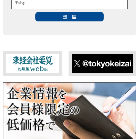
手続き
・お問い合わせのあった事案に対する資料等の送付
■個人情報の第三者提供について
当社は、法令に定める場合を除き、事前にお客様の同意を得る
ことなく、個人情報を第三者に提供することはありません。ま
た、当該情報を業務委託することもありません。
■ 個人情報提供の任意性及び留意点
個人情報のご提供は任意ですが、必要な個人情報をご提供いた
だけなかった場合は、上記利用目的を達成できない場合があり
ますのでご了承ください。
東経会社要覧web版
X
■ 通知・開示・訂正・追加・削除・利用停止・提供停止について
当社は、本人が自己の個人情報について、通知・開示・訂正・
追加・削除・利用停止・提供停止の希望がございましたら、本
人または代理人の請求応じて、個人データの通知・開示・訂
正・追加・削除・利用停止・提供停止の請求に応じます。
受付方法は、本人確認資料（運転免許証、パスポート何れかの
コピー）、「個人情報取扱申請書」「委任状」（代理人による
申請の場合のみ必要となります）を当社宛にお送り下さい。
＜個人情報保護に関するお問合せ・相談窓口＞