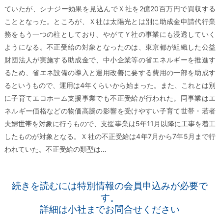
ていたが、シナジー効果を見込んでＸ社を2億20百万円で買収する
こととなった。ところが、Ｘ社は太陽光とは別に助成金申請代行業
務をもう一つの柱としており、やがてＹ社の事業にも浸透していく
ようになる。不正受給の対象となったのは、東京都が組織した公益
財団法人が実施する助成金で、中小企業等の省エネルギーを推進す
るため、省エネ設備の導入と運用改善に要する費用の一部を助成す
るというもので、運用は4年くらいから始まった。また、これとは別
に子育てエコホーム支援事業でも不正受給が行われた。同事業はエ
ネルギー価格などの物価高騰の影響を受けやすい子育て世帯・若者
夫婦世帯を対象に行うもので、支援事業は5年11月以降に工事を着工
したものが対象となる。Ｘ社の不正受給は4年7月から7年5月まで行
われていた。不正受給の類型は…
続きを読むには特別情報の会員申込みが必要で
す。
詳細は小社までお問合せください