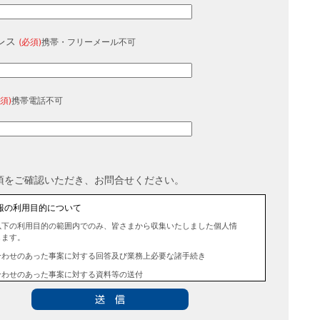
レス
(必須)
携帯・フリーメール不可
須)
携帯電話不可
項をご確認いただき、お問合せください。
報の利用目的について
以下の利用目的の範囲内でのみ、皆さまから収集いたしました個人情
します。
合わせのあった事案に対する回答及び業務上必要な諸手続き
合わせのあった事案に対する資料等の送付
報の第三者提供について
法令に定める場合を除き、事前にお客様の同意を得ることなく、個人