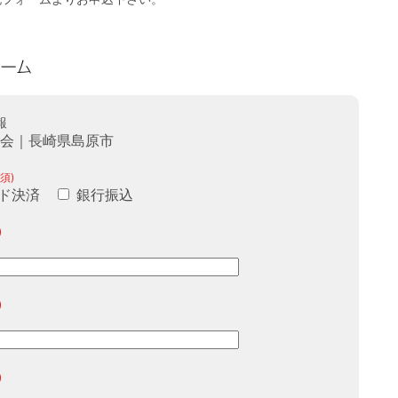
報
商会｜長崎県島原市
須)
ド決済
銀行振込
)
)
)