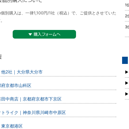
1
購入について
個別購入は、一律1,100円/1社（税込）で、ご提供とさせていた
2
す。
3
▼購入フォームへ
債
、他2社｜大分県大分市
新
▶
▶
都府京都市山科区
▶
丸喜田中商店｜京都府京都市下京区
レクトライク｜神奈川県川崎市中原区
｜東京都港区