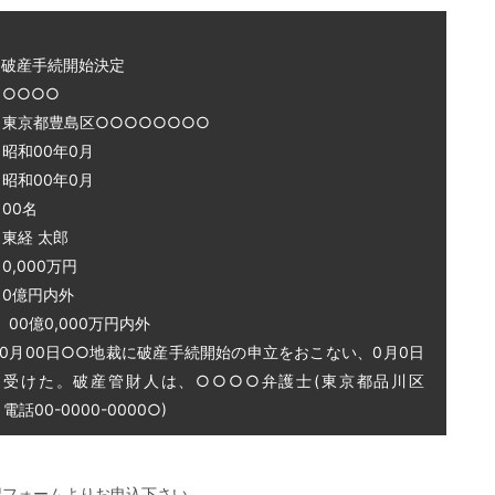
～破産手続開始決定
○○○○
 東京都豊島区○○○○○○○○
和00年0月
和00年0月
00名
東経 太郎
0,000万円
0億円内外
0億0,000万円内外
0月00日○○地裁に破産手続開始の申立をおこない、0月0日
を受けた。破産管財人は、○○○○弁護士(東京都品川区
話00-0000-0000○)
記フォームよりお申込下さい。