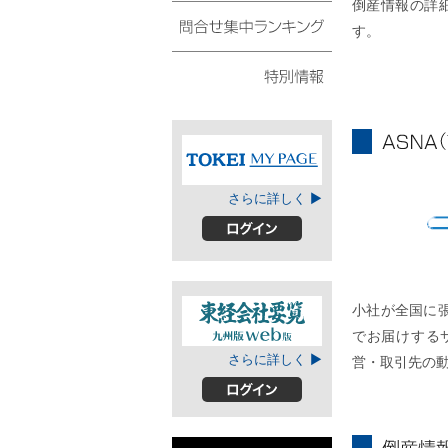
倒産情報の詳
債権・動産譲渡登記リ
スト
す。
問合せ集中ランキング
特別情報
ASNA
TOKEIマイページ
さらに詳しく ▶
A
ログイン
小社が全国に
でお届けする
東経会社要覧web
さらに詳しく ▶
営・取引先の
版
ログイン