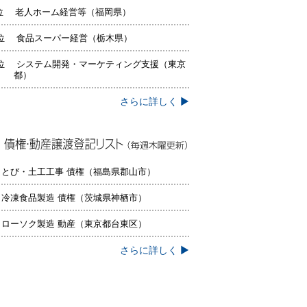
位 老人ホーム経営等（福岡県）
位 食品スーパー経営（栃木県）
位 システム開発・マーケティング支援（東京
都）
さらに詳しく ▶
権・動産譲渡登記リスト（毎週木曜更
）
 とび・土工工事 債権（福島県郡山市）
 冷凍食品製造 債権（茨城県神栖市）
 ローソク製造 動産（東京都台東区）
さらに詳しく ▶