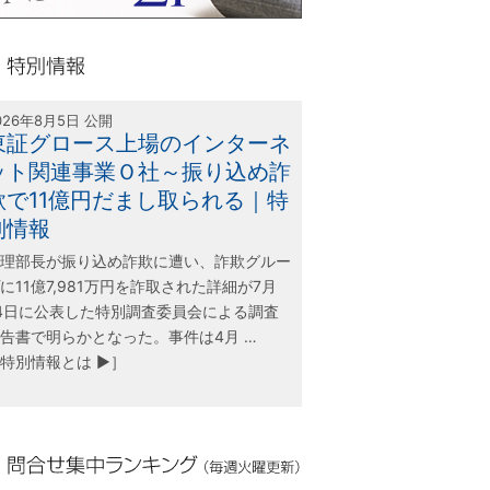
olink21
別情報
026年8月5日 公開
東証グロース上場のインターネ
ット関連事業Ｏ社～振り込め詐
欺で11億円だまし取られる｜特
別情報
理部長が振り込め詐欺に遭い、詐欺グルー
に11億7,981万円を詐取された詳細が7月
4日に公表した特別調査委員会による調査
告書で明らかとなった。事件は4月 …
特別情報とは ▶］
合せ集中ランキング（毎週火曜更新）