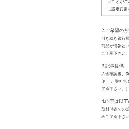
いことがご
に設定変更
2.ご希望の
引き続き銀行
商品が情報と
ご了承下さい
3.記事提供
入金確認後、
(但し、弊社
了承下さい。
4.内容は以
取材時点での
めご了承下さ