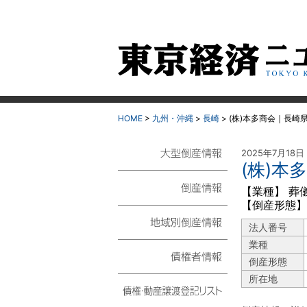
HOME
>
九州・沖縄
>
長崎
>
(株)本多商会｜長崎
2025年7月18日
(株)本
大型倒産情報
【業種】 葬
【倒産形態】
倒産情報
法人番号
地域別倒産情報
業種
倒産形態
債権者情報
所在地