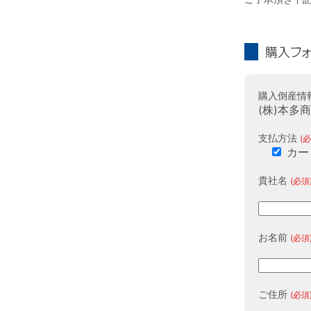
購入フォーム
購入倒産情
(株)本多
支払方法
(必
カー
貴社名
(必須
お名前
(必須
ご住所
(必須