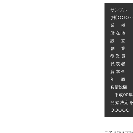
サンプル
(株)○○○
業 種 
所 在 地
設 立 昭
創 業 昭
従 業 員 
代 表 者 
資 本 金 
年 商 
負債総額 0
平成00年
開始決定
○○○○○ 電
ご了承頂き下