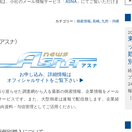
細は、小社のメール情報サービス「
ASNA
」にてご覧いただけま
inf
カテゴリー：
倒産情報
,
長崎
,
九州・沖縄
特
2
経
SNA
お申し込み、詳細情報は
プ
オフィシャルサイトをご覧下さい ▶︎
2
報
張り巡らせた調査網から入る最新の倒産情報、企業情報をメール
［
サービスです。また、大型倒産は速報で配信致します。企業経
動向資料・与信管理としてご活用ください。
問