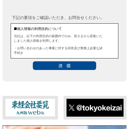
下記の要項をご確認いただき、お問合せください。
■個人情報の利用目的について
当社は、以下の利用目的の範囲内でのみ、皆さまから収集いた
しました個人情報を利用します。
・お問い合わせのあった事案に対する回答及び業務上必要な諸
手続き
・お問い合わせのあった事案に対する資料等の送付
■個人情報の第三者提供について
当社は、法令に定める場合を除き、事前にお客様の同意を得る
ことなく、個人情報を第三者に提供することはありません。ま
た、当該情報を業務委託することもありません。
■ 個人情報提供の任意性及び留意点
個人情報のご提供は任意ですが、必要な個人情報をご提供いた
だけなかった場合は、上記利用目的を達成できない場合があり
ますのでご了承ください。
東経会社要覧web版
X
■ 通知・開示・訂正・追加・削除・利用停止・提供停止について