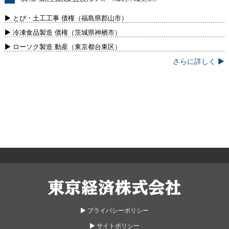
債権・動産譲渡登記リスト（毎週木曜更
新）
▶ とび・土工工事 債権（福島県郡山市）
▶ 冷凍食品製造 債権（茨城県神栖市）
▶ ローソク製造 動産（東京都台東区）
さらに詳しく ▶
東京経済株式会社
▶︎ プライバシーポリシー
▶︎ サイトポリシー