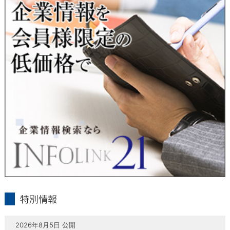
当社は、本人が自己の個人情報について、通知・開示・訂正・
追加・削除・利用停止・提供停止の希望がございましたら、本
人または代理人の請求応じて、個人データの通知・開示・訂
正・追加・削除・利用停止・提供停止の請求に応じます。
受付方法は、本人確認資料（運転免許証、パスポート何れかの
コピー）、「個人情報取扱申請書」「委任状」（代理人による
申請の場合のみ必要となります）を当社宛にお送り下さい。
＜個人情報保護に関するお問合せ・相談窓口＞
東京経済株式会社
〒802-0004 北九州市小倉北区鍛冶町2丁目5-11（第一東経ビ
ル）
フリーダイヤル 0120-55-9986
受付時間 平日9：00～17：00
infolink21
特別情報
2026年8月5日 公開