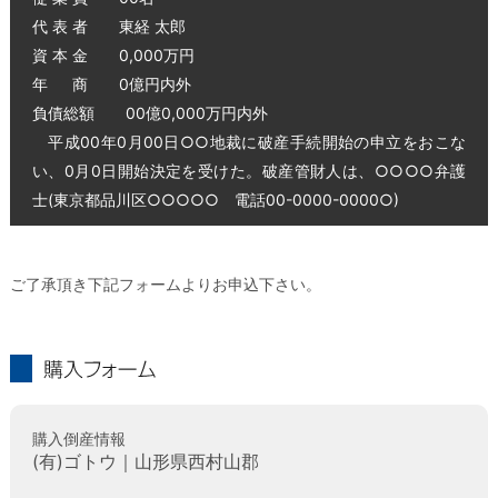
代 表 者 東経 太郎
資 本 金 0,000万円
年 商 0億円内外
負債総額 00億0,000万円内外
平成00年0月00日○○地裁に破産手続開始の申立をおこな
い、0月0日開始決定を受けた。破産管財人は、○○○○弁護
士(東京都品川区○○○○○ 電話00-0000-0000○)
ご了承頂き下記フォームよりお申込下さい。
購入フォーム
購入倒産情報
(有)ゴトウ｜山形県西村山郡