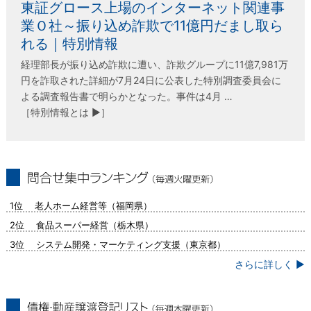
東証グロース上場のインターネット関連事
業Ｏ社～振り込め詐欺で11億円だまし取ら
れる｜特別情報
経理部長が振り込め詐欺に遭い、詐欺グループに11億7,981万
円を詐取された詳細が7月24日に公表した特別調査委員会に
よる調査報告書で明らかとなった。事件は4月 …
［特別情報とは ▶］
問合せ集中ランキング（毎週火曜更新）
1位 老人ホーム経営等（福岡県）
2位 食品スーパー経営（栃木県）
3位 システム開発・マーケティング支援（東京都）
さらに詳しく ▶