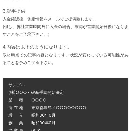
3.記事提供
入金確認後、倒産情報をメールでご提供致します。
(但し、弊社営業時間外に入金の場合、確認が営業開始日後になりま
すことをご了承下さい。）
4.内容は以下のようになります。
取材時点での記事内容となります。状況が変わっている可能性があ
ることを予めご了承下さい。
サンプル
(株)○○○～破産手続開始決定
業 種 ○○○○
所 在 地 東京都豊島区○○○○○○○○
設 立 昭和00年0月
創 業 昭和00年0月
従 業 員 00名