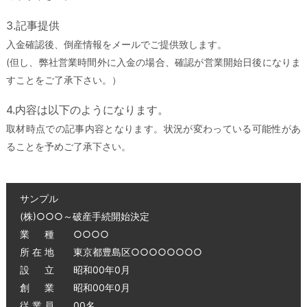
3.記事提供
入金確認後、倒産情報をメールでご提供致します。
(但し、弊社営業時間外に入金の場合、確認が営業開始日後になりま
すことをご了承下さい。）
4.内容は以下のようになります。
取材時点での記事内容となります。状況が変わっている可能性があ
ることを予めご了承下さい。
サンプル
(株)○○○～破産手続開始決定
業 種 ○○○○
所 在 地 東京都豊島区○○○○○○○○
設 立 昭和00年0月
創 業 昭和00年0月
従 業 員 00名