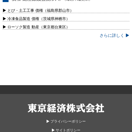
債権・動産譲渡登記リスト（毎週木曜更
新）
▶ とび・土工工事 債権（福島県郡山市）
▶ 冷凍食品製造 債権（茨城県神栖市）
▶ ローソク製造 動産（東京都台東区）
さらに詳しく ▶
東京経済株式会社
▶︎ プライバシーポリシー
▶︎ サイトポリシー