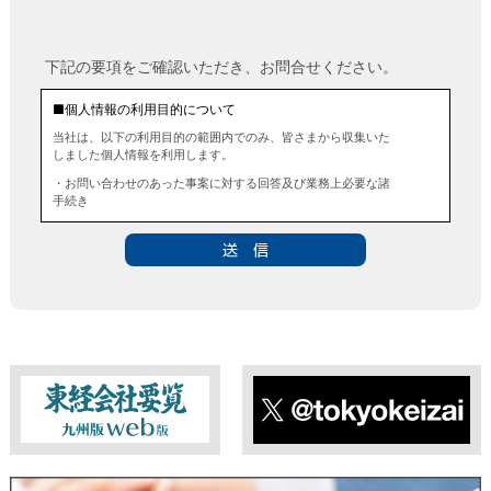
下記の要項をご確認いただき、お問合せください。
■個人情報の利用目的について
当社は、以下の利用目的の範囲内でのみ、皆さまから収集いた
しました個人情報を利用します。
・お問い合わせのあった事案に対する回答及び業務上必要な諸
手続き
・お問い合わせのあった事案に対する資料等の送付
■個人情報の第三者提供について
当社は、法令に定める場合を除き、事前にお客様の同意を得る
ことなく、個人情報を第三者に提供することはありません。ま
た、当該情報を業務委託することもありません。
■ 個人情報提供の任意性及び留意点
個人情報のご提供は任意ですが、必要な個人情報をご提供いた
だけなかった場合は、上記利用目的を達成できない場合があり
ますのでご了承ください。
東経会社要覧web版
X
■ 通知・開示・訂正・追加・削除・利用停止・提供停止について