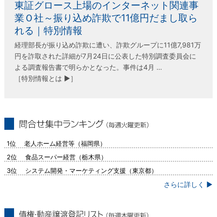
東証グロース上場のインターネット関連事
業Ｏ社～振り込め詐欺で11億円だまし取ら
れる｜特別情報
経理部長が振り込め詐欺に遭い、詐欺グループに11億7,981万
円を詐取された詳細が7月24日に公表した特別調査委員会に
よる調査報告書で明らかとなった。事件は4月 …
［特別情報とは ▶］
問合せ集中ランキング（毎週火曜更新）
1位 老人ホーム経営等（福岡県）
2位 食品スーパー経営（栃木県）
3位 システム開発・マーケティング支援（東京都）
さらに詳しく ▶