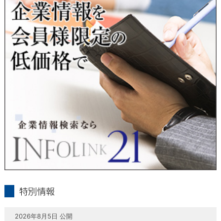
当社は、本人が自己の個人情報について、通知・開示・訂正・
追加・削除・利用停止・提供停止の希望がございましたら、本
人または代理人の請求応じて、個人データの通知・開示・訂
正・追加・削除・利用停止・提供停止の請求に応じます。
受付方法は、本人確認資料（運転免許証、パスポート何れかの
コピー）、「個人情報取扱申請書」「委任状」（代理人による
申請の場合のみ必要となります）を当社宛にお送り下さい。
＜個人情報保護に関するお問合せ・相談窓口＞
東京経済株式会社
〒802-0004 北九州市小倉北区鍛冶町2丁目5-11（第一東経ビ
ル）
フリーダイヤル 0120-55-9986
受付時間 平日9：00～17：00
infolink21
特別情報
2026年8月5日 公開