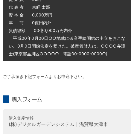
代 表 者 東経 太郎
資 本 金 0,000万円
年 商 0億円内外
負債総額 00億0,000万円内外
平成00年0月00日○○地裁に破産手続開始の申立をおこな
い、0月0日開始決定を受けた。破産管財人は、○○○○弁護
士(東京都品川区○○○○○ 電話00-0000-0000○)
ご了承頂き下記フォームよりお申込下さい。
購入フォーム
購入倒産情報
(株)デジタルガーデンシステム｜滋賀県大津市