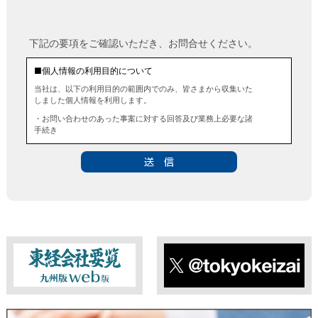
下記の要項をご確認いただき、お問合せください。
■個人情報の利用目的について
当社は、以下の利用目的の範囲内でのみ、皆さまから収集いた
しました個人情報を利用します。
・お問い合わせのあった事案に対する回答及び業務上必要な諸
手続き
・お問い合わせのあった事案に対する資料等の送付
■個人情報の第三者提供について
当社は、法令に定める場合を除き、事前にお客様の同意を得る
ことなく、個人情報を第三者に提供することはありません。ま
た、当該情報を業務委託することもありません。
■ 個人情報提供の任意性及び留意点
個人情報のご提供は任意ですが、必要な個人情報をご提供いた
だけなかった場合は、上記利用目的を達成できない場合があり
ますのでご了承ください。
東経会社要覧web版
X
■ 通知・開示・訂正・追加・削除・利用停止・提供停止について