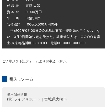
代 表 者 東経 太郎
資 本 金 0,000万円
年 商 0億円内外
負債総額 00億0,000万円内外
平成00年0月00日○○地裁に破産手続開始の申立をおこな
い、0月0日開始決定を受けた。破産管財人は、○○○○弁護
士(東京都品川区○○○○○ 電話00-0000-0000○)
ご了承頂き下記フォームよりお申込下さい。
購入フォーム
購入倒産情報
(株)ライフサポート｜宮城県大崎市