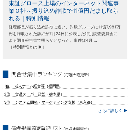
東証グロース上場のインターネット関連事
業Ｏ社～振り込め詐欺で11億円だまし取ら
れる｜特別情報
経理部長が振り込め詐欺に遭い、詐欺グループに11億7,981万
円を詐取された詳細が7月24日に公表した特別調査委員会に
よる調査報告書で明らかとなった。事件は4月 …
［特別情報とは ▶］
問合せ集中ランキング（毎週火曜更新）
1位 老人ホーム経営等（福岡県）
2位 食品スーパー経営（栃木県）
3位 システム開発・マーケティング支援（東京都）
さらに詳しく ▶