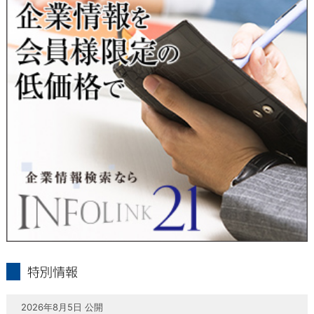
当社は、本人が自己の個人情報について、通知・開示・訂正・
追加・削除・利用停止・提供停止の希望がございましたら、本
人または代理人の請求応じて、個人データの通知・開示・訂
正・追加・削除・利用停止・提供停止の請求に応じます。
受付方法は、本人確認資料（運転免許証、パスポート何れかの
コピー）、「個人情報取扱申請書」「委任状」（代理人による
申請の場合のみ必要となります）を当社宛にお送り下さい。
＜個人情報保護に関するお問合せ・相談窓口＞
東京経済株式会社
〒802-0004 北九州市小倉北区鍛冶町2丁目5-11（第一東経ビ
ル）
フリーダイヤル 0120-55-9986
受付時間 平日9：00～17：00
infolink21
特別情報
2026年8月5日 公開