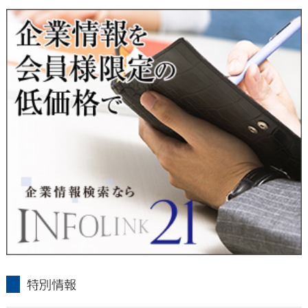
■ 通知・開示・訂正・追加・削除・利用停止・提供停止について
当社は、本人が自己の個人情報について、通知・開示・訂正・
追加・削除・利用停止・提供停止の希望がございましたら、本
人または代理人の請求応じて、個人データの通知・開示・訂
正・追加・削除・利用停止・提供停止の請求に応じます。
受付方法は、本人確認資料（運転免許証、パスポート何れかの
コピー）、「個人情報取扱申請書」「委任状」（代理人による
申請の場合のみ必要となります）を当社宛にお送り下さい。
＜個人情報保護に関するお問合せ・相談窓口＞
東京経済株式会社
〒802-0004 北九州市小倉北区鍛冶町2丁目5-11（第一東経ビ
ル）
フリーダイヤル 0120-55-9986
受付時間 平日9：00～17：00
infolink21
特別情報