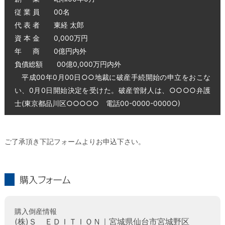
従 業 員 00名
代 表 者 東経 太郎
資 本 金 0,000万円
年 商 0億円内外
負債総額 00億0,000万円内外
平成00年0月00日○○地裁に破産手続開始の申立をおこな
い、0月0日開始決定を受けた。破産管財人は、○○○○弁護
士(東京都品川区○○○○○ 電話00-0000-0000○)
ご了承頂き下記フォームよりお申込下さい。
購入フォーム
購入倒産情報
(株)Ｓ ＥＤＩＴＩＯＮ｜宮城県仙台市宮城野区