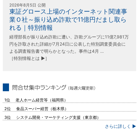
2026年8月5日 公開
東証グロース上場のインターネット関連事
業Ｏ社～振り込め詐欺で11億円だまし取ら
れる｜特別情報
経理部長が振り込め詐欺に遭い、詐欺グループに11億7,981万
円を詐取された詳細が7月24日に公表した特別調査委員会に
よる調査報告書で明らかとなった。事件は4月 …
［特別情報とは ▶］
問合せ集中ランキング（毎週火曜更新）
1位 老人ホーム経営等（福岡県）
2位 食品スーパー経営（栃木県）
3位 システム開発・マーケティング支援（東京都）
さらに詳しく ▶