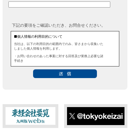
下記の要項をご確認いただき、お問合せください。
■個人情報の利用目的について
当社は、以下の利用目的の範囲内でのみ、皆さまから収集いた
しました個人情報を利用します。
・お問い合わせのあった事案に対する回答及び業務上必要な諸
手続き
・お問い合わせのあった事案に対する資料等の送付
■個人情報の第三者提供について
当社は、法令に定める場合を除き、事前にお客様の同意を得る
ことなく、個人情報を第三者に提供することはありません。ま
た、当該情報を業務委託することもありません。
■ 個人情報提供の任意性及び留意点
個人情報のご提供は任意ですが、必要な個人情報をご提供いた
だけなかった場合は、上記利用目的を達成できない場合があり
ますのでご了承ください。
東経会社要覧web版
X