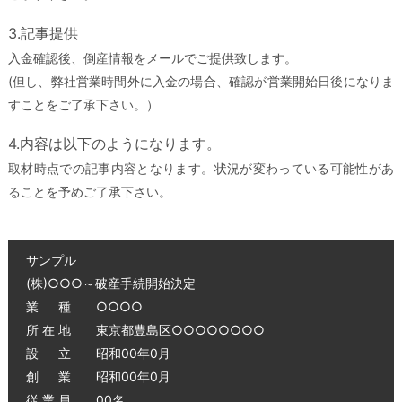
3.記事提供
入金確認後、倒産情報をメールでご提供致します。
(但し、弊社営業時間外に入金の場合、確認が営業開始日後になりま
すことをご了承下さい。）
4.内容は以下のようになります。
取材時点での記事内容となります。状況が変わっている可能性があ
ることを予めご了承下さい。
サンプル
(株)○○○～破産手続開始決定
業 種 ○○○○
所 在 地 東京都豊島区○○○○○○○○
設 立 昭和00年0月
創 業 昭和00年0月
従 業 員 00名