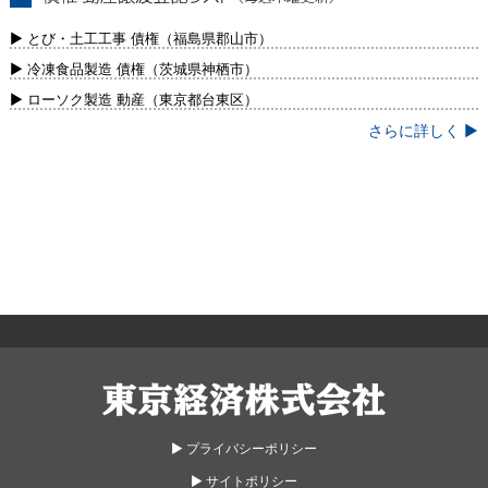
債権・動産譲渡登記リスト（毎週木曜更
新）
▶ とび・土工工事 債権（福島県郡山市）
▶ 冷凍食品製造 債権（茨城県神栖市）
▶ ローソク製造 動産（東京都台東区）
さらに詳しく ▶
東京経済株式会社
▶︎ プライバシーポリシー
▶︎ サイトポリシー