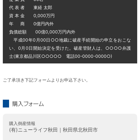
代 表 者 東経 太郎
資 本 金 0,000万円
年 商 0億円内外
負債総額 00億0,000万円内外
平成00年0月00日○○地裁に破産手続開始の申立をおこな
い、0月0日開始決定を受けた。破産管財人は、○○○○弁護
士(東京都品川区○○○○○ 電話00-0000-0000○)
ご了承頂き下記フォームよりお申込下さい。
購入フォーム
購入倒産情報
(有)ニューライフ秋田｜秋田県北秋田市