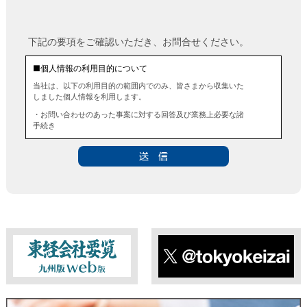
下記の要項をご確認いただき、お問合せください。
■個人情報の利用目的について
当社は、以下の利用目的の範囲内でのみ、皆さまから収集いた
しました個人情報を利用します。
・お問い合わせのあった事案に対する回答及び業務上必要な諸
手続き
・お問い合わせのあった事案に対する資料等の送付
■個人情報の第三者提供について
当社は、法令に定める場合を除き、事前にお客様の同意を得る
ことなく、個人情報を第三者に提供することはありません。ま
た、当該情報を業務委託することもありません。
■ 個人情報提供の任意性及び留意点
個人情報のご提供は任意ですが、必要な個人情報をご提供いた
だけなかった場合は、上記利用目的を達成できない場合があり
ますのでご了承ください。
東経会社要覧web版
X
■ 通知・開示・訂正・追加・削除・利用停止・提供停止について