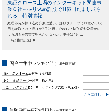
東証グロース上場のインターネット関連事
業Ｏ社～振り込め詐欺で11億円だまし取ら
れる｜特別情報
経理部長が振り込め詐欺に遭い、詐欺グループに11億7,981万
円を詐取された詳細が7月24日に公表した特別調査委員会に
よる調査報告書で明らかとなった。事件は4月 …
［特別情報とは ▶］
問合せ集中ランキング（毎週火曜更新）
1位 老人ホーム経営等（福岡県）
2位 食品スーパー経営（栃木県）
3位 システム開発・マーケティング支援（東京都）
さらに詳しく ▶