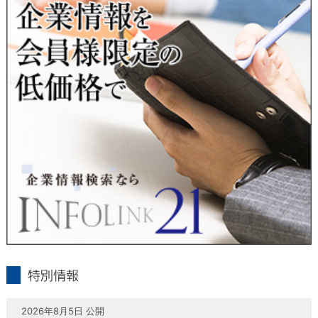
当社は、本人が自己の個人情報について、通知・開示・訂正・
追加・削除・利用停止・提供停止の希望がございましたら、本
人または代理人の請求応じて、個人データの通知・開示・訂
正・追加・削除・利用停止・提供停止の請求に応じます。
受付方法は、本人確認資料（運転免許証、パスポート何れかの
コピー）、「個人情報取扱申請書」「委任状」（代理人による
申請の場合のみ必要となります）を当社宛にお送り下さい。
＜個人情報保護に関するお問合せ・相談窓口＞
東京経済株式会社
〒802-0004 北九州市小倉北区鍛冶町2丁目5-11（第一東経ビ
ル）
フリーダイヤル 0120-55-9986
受付時間 平日9：00～17：00
infolink21
特別情報
2026年8月5日 公開