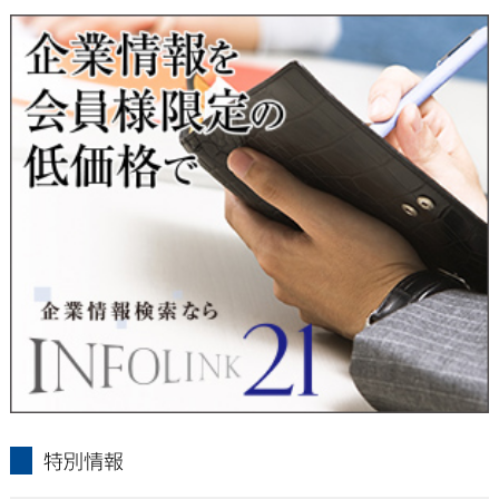
■ 通知・開示・訂正・追加・削除・利用停止・提供停止について
当社は、本人が自己の個人情報について、通知・開示・訂正・
追加・削除・利用停止・提供停止の希望がございましたら、本
人または代理人の請求応じて、個人データの通知・開示・訂
正・追加・削除・利用停止・提供停止の請求に応じます。
受付方法は、本人確認資料（運転免許証、パスポート何れかの
コピー）、「個人情報取扱申請書」「委任状」（代理人による
申請の場合のみ必要となります）を当社宛にお送り下さい。
＜個人情報保護に関するお問合せ・相談窓口＞
東京経済株式会社
〒802-0004 北九州市小倉北区鍛冶町2丁目5-11（第一東経ビ
ル）
フリーダイヤル 0120-55-9986
受付時間 平日9：00～17：00
infolink21
特別情報