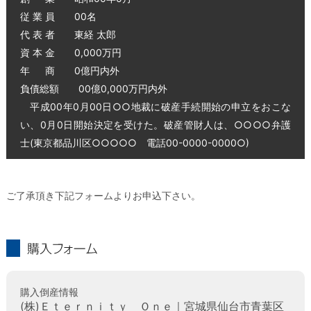
従 業 員 00名
代 表 者 東経 太郎
資 本 金 0,000万円
年 商 0億円内外
負債総額 00億0,000万円内外
平成00年0月00日○○地裁に破産手続開始の申立をおこな
い、0月0日開始決定を受けた。破産管財人は、○○○○弁護
士(東京都品川区○○○○○ 電話00-0000-0000○)
ご了承頂き下記フォームよりお申込下さい。
購入フォーム
購入倒産情報
(株)Ｅｔｅｒｎｉｔｙ Ｏｎｅ｜宮城県仙台市青葉区