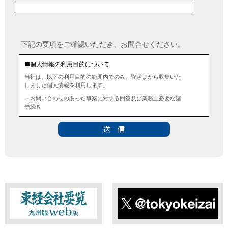
下記の要項をご確認いただき、お問合せください。
■個人情報の利用目的について
当社は、以下の利用目的の範囲内でのみ、皆さまから収集いた
しました個人情報を利用します。
・お問い合わせのあった事案に対する回答及び業務上必要な諸
手続き
・お問い合わせのあった事案に対する資料等の送付
■個人情報の第三者提供について
当社は、法令に定める場合を除き、事前にお客様の同意を得る
ことなく、個人情報を第三者に提供することはありません。ま
た、当該情報を業務委託することもありません。
■ 個人情報提供の任意性及び留意点
個人情報のご提供は任意ですが、必要な個人情報をご提供いた
だけなかった場合は、上記利用目的を達成できない場合があり
ますのでご了承ください。
東経会社要覧web版
X