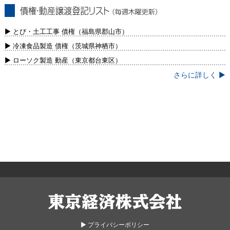
債権・動産譲渡登記リスト（毎週木曜更
新）
▶ とび・土工工事 債権（福島県郡山市）
▶ 冷凍食品製造 債権（茨城県神栖市）
▶ ローソク製造 動産（東京都台東区）
さらに詳しく ▶
東京経済株式会社
▶︎ プライバシーポリシー