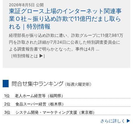
2026年8月5日 公開
東証グロース上場のインターネット関連事
業Ｏ社～振り込め詐欺で11億円だまし取ら
れる｜特別情報
経理部長が振り込め詐欺に遭い、詐欺グループに11億7,981万
円を詐取された詳細が7月24日に公表した特別調査委員会に
よる調査報告書で明らかとなった。事件は4月 …
［特別情報とは ▶］
問合せ集中ランキング（毎週火曜更新）
1位 老人ホーム経営等（福岡県）
2位 食品スーパー経営（栃木県）
3位 システム開発・マーケティング支援（東京都）
さらに詳しく ▶