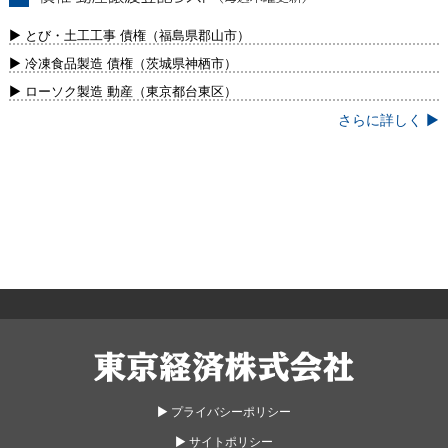
債権・動産譲渡登記リスト（毎週木曜更
新）
▶ とび・土工工事 債権（福島県郡山市）
▶ 冷凍食品製造 債権（茨城県神栖市）
▶ ローソク製造 動産（東京都台東区）
さらに詳しく ▶
東京経済株式会社
▶︎ プライバシーポリシー
▶︎ サイトポリシー