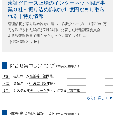
東証グロース上場のインターネット関連事
業Ｏ社～振り込め詐欺で11億円だまし取ら
れる｜特別情報
経理部長が振り込め詐欺に遭い、詐欺グループに11億7,981万
円を詐取された詳細が7月24日に公表した特別調査委員会に
よる調査報告書で明らかとなった。事件は4月 …
［特別情報とは ▶］
問合せ集中ランキング（毎週火曜更新）
1位 老人ホーム経営等（福岡県）
2位 食品スーパー経営（栃木県）
3位 システム開発・マーケティング支援（東京都）
さらに詳しく ▶