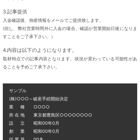
3.記事提供
入金確認後、倒産情報をメールでご提供致します。
(但し、弊社営業時間外に入金の場合、確認が営業開始日後になりま
すことをご了承下さい。）
4.内容は以下のようになります。
取材時点での記事内容となります。状況が変わっている可能性があ
ることを予めご了承下さい。
サンプル
(株)○○○～破産手続開始決定
業 種 ○○○○
所 在 地 東京都豊島区○○○○○○○○
設 立 昭和00年0月
創 業 昭和00年0月
従 業 員 00名