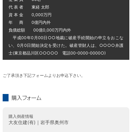
代 表 者 東経 太郎
資 本 金 0,000万円
年 商 0億円内外
負債総額 00億0,000万円内外
平成00年0月00日○○地裁に破産手続開始の申立をおこな
い、0月0日開始決定を受けた。破産管財人は、○○○○弁護
士(東京都品川区○○○○○ 電話00-0000-0000○)
ご了承頂き下記フォームよりお申込下さい。
購入フォーム
購入倒産情報
大友住建(有)｜岩手県奥州市