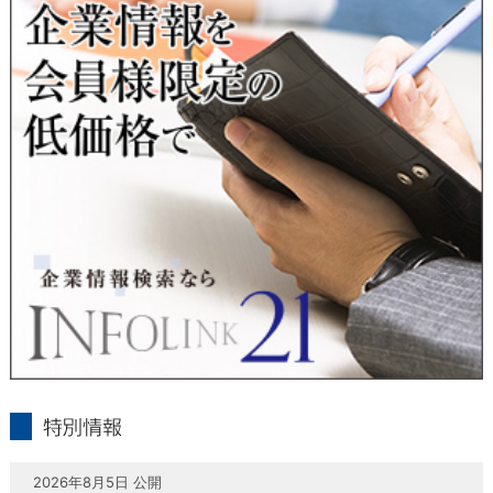
当社は、本人が自己の個人情報について、通知・開示・訂正・
追加・削除・利用停止・提供停止の希望がございましたら、本
人または代理人の請求応じて、個人データの通知・開示・訂
正・追加・削除・利用停止・提供停止の請求に応じます。
受付方法は、本人確認資料（運転免許証、パスポート何れかの
コピー）、「個人情報取扱申請書」「委任状」（代理人による
申請の場合のみ必要となります）を当社宛にお送り下さい。
＜個人情報保護に関するお問合せ・相談窓口＞
東京経済株式会社
〒802-0004 北九州市小倉北区鍛冶町2丁目5-11（第一東経ビ
ル）
フリーダイヤル 0120-55-9986
受付時間 平日9：00～17：00
infolink21
特別情報
2026年8月5日 公開