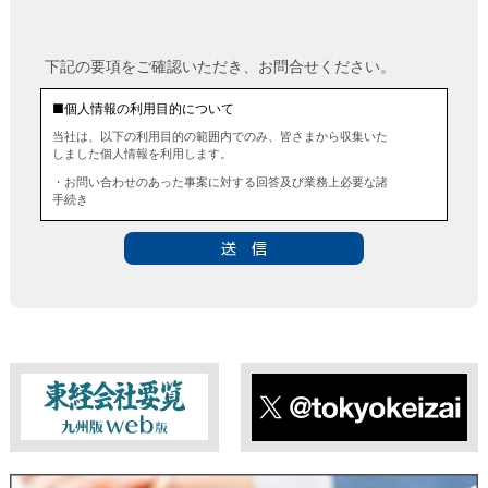
下記の要項をご確認いただき、お問合せください。
■個人情報の利用目的について
当社は、以下の利用目的の範囲内でのみ、皆さまから収集いた
しました個人情報を利用します。
・お問い合わせのあった事案に対する回答及び業務上必要な諸
手続き
・お問い合わせのあった事案に対する資料等の送付
■個人情報の第三者提供について
当社は、法令に定める場合を除き、事前にお客様の同意を得る
ことなく、個人情報を第三者に提供することはありません。ま
た、当該情報を業務委託することもありません。
■ 個人情報提供の任意性及び留意点
個人情報のご提供は任意ですが、必要な個人情報をご提供いた
だけなかった場合は、上記利用目的を達成できない場合があり
ますのでご了承ください。
東経会社要覧web版
X
■ 通知・開示・訂正・追加・削除・利用停止・提供停止について