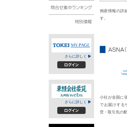
債権・動産譲渡登記リ
スト
倒産情報の詳
問合せ集中ランキング
す。
特別情報
TOKEIマイページ
ASNA
さらに詳しく ▶
ログイン
A
小社が全国に
東経会社要覧web
さらに詳しく ▶
でお届けする
版
営・取引先の
ログイン