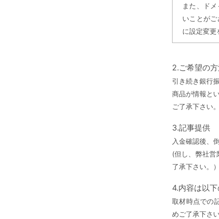
また、ドメ
いことがご
に設定変更
2.ご希望の
引き続き銀行
商品が情報と
ご了承下さい
3.記事提供
入金確認後、
(但し、弊社
了承下さい。
4.内容は以
取材時点での
めご了承下さ