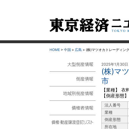
HOME
>
中国
>
広島
>
(株)マツオカトレーディン
2025年1月30日
(株)
大型倒産情報
市
倒産情報
【業種】 衣
【倒産形態】
地域別倒産情報
法人番号
業種
債権者情報
倒産形態
所在地