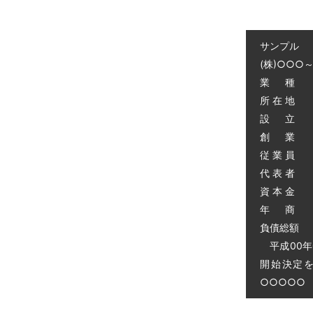
サンプル
(株)○○○
業 種 
所 在 地
設 立 昭
創 業 昭
従 業 員 
代 表 者 
資 本 金 
年 商 
負債総額 0
平成00年
開始決定
○○○○○ 電