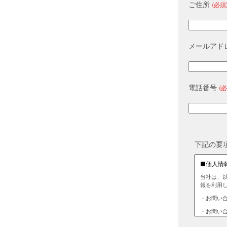
ご住所
(必須
メールアド
電話番号
(必
下記の要
■個人情
当社は、
報を利用
・お問い
・お問い