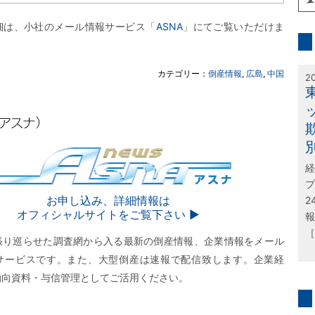
inf
細は、小社のメール情報サービス「
ASNA
」にてご覧いただけま
特
カテゴリー：
倒産情報
,
広島
,
中国
2
経
プ
SNA
お申し込み、詳細情報は
2
オフィシャルサイトをご覧下さい ▶︎
報
［
張り巡らせた調査網から入る最新の倒産情報、企業情報をメール
サービスです。また、大型倒産は速報で配信致します。企業経
動向資料・与信管理としてご活用ください。
問