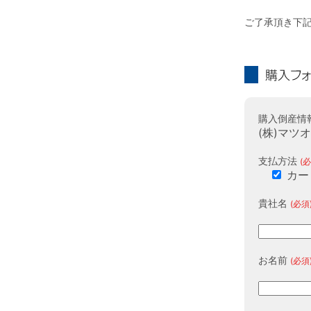
ご了承頂き下
購入フォーム
購入倒産情
(株)マツ
支払方法
(必
カー
貴社名
(必須
お名前
(必須