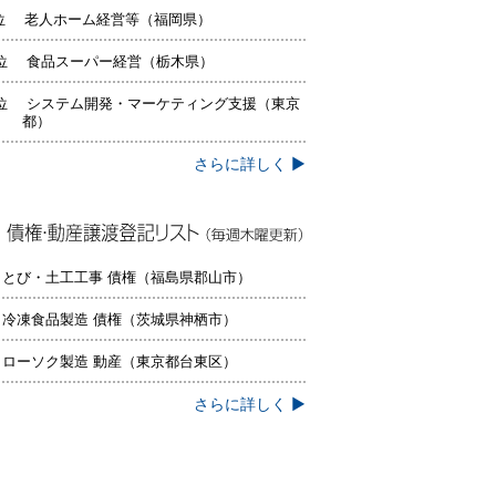
位 老人ホーム経営等（福岡県）
位 食品スーパー経営（栃木県）
位 システム開発・マーケティング支援（東京
都）
さらに詳しく ▶
権・動産譲渡登記リスト（毎週木曜更
）
 とび・土工工事 債権（福島県郡山市）
 冷凍食品製造 債権（茨城県神栖市）
 ローソク製造 動産（東京都台東区）
さらに詳しく ▶