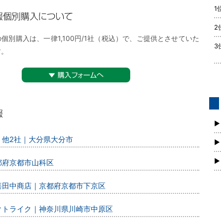
1
購入について
2
個別購入は、一律1,100円/1社（税込）で、ご提供とさせていた
3
す。
▼購入フォームへ
債
新
▶
、他2社｜大分県大分市
▶
▶
都府京都市山科区
丸喜田中商店｜京都府京都市下京区
レクトライク｜神奈川県川崎市中原区