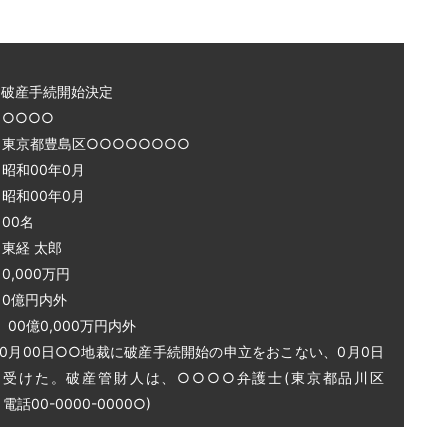
～破産手続開始決定
○○○○
 東京都豊島区○○○○○○○○
和00年0月
和00年0月
00名
東経 太郎
0,000万円
0億円内外
0億0,000万円内外
0月00日○○地裁に破産手続開始の申立をおこない、0月0日
を受けた。破産管財人は、○○○○弁護士(東京都品川区
話00-0000-0000○)