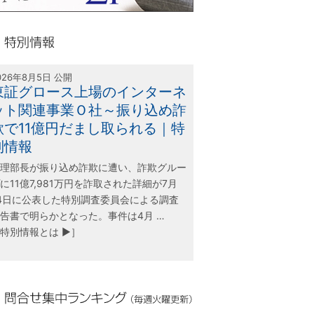
olink21
別情報
026年8月5日 公開
東証グロース上場のインターネ
ット関連事業Ｏ社～振り込め詐
欺で11億円だまし取られる｜特
別情報
理部長が振り込め詐欺に遭い、詐欺グルー
に11億7,981万円を詐取された詳細が7月
4日に公表した特別調査委員会による調査
告書で明らかとなった。事件は4月 …
特別情報とは ▶］
合せ集中ランキング（毎週火曜更新）