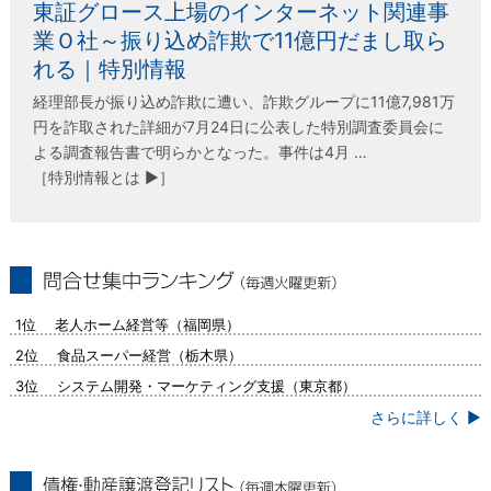
東証グロース上場のインターネット関連事
業Ｏ社～振り込め詐欺で11億円だまし取ら
れる｜特別情報
経理部長が振り込め詐欺に遭い、詐欺グループに11億7,981万
円を詐取された詳細が7月24日に公表した特別調査委員会に
よる調査報告書で明らかとなった。事件は4月 …
［特別情報とは ▶］
問合せ集中ランキング（毎週火曜更新）
1位 老人ホーム経営等（福岡県）
2位 食品スーパー経営（栃木県）
3位 システム開発・マーケティング支援（東京都）
さらに詳しく ▶