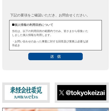
下記の要項をご確認いただき、お問合せください。
■個人情報の利用目的について
当社は、以下の利用目的の範囲内でのみ、皆さまから収集いた
しました個人情報を利用します。
・お問い合わせのあった事案に対する回答及び業務上必要な諸
手続き
・お問い合わせのあった事案に対する資料等の送付
■個人情報の第三者提供について
当社は、法令に定める場合を除き、事前にお客様の同意を得る
ことなく、個人情報を第三者に提供することはありません。ま
た、当該情報を業務委託することもありません。
■ 個人情報提供の任意性及び留意点
個人情報のご提供は任意ですが、必要な個人情報をご提供いた
だけなかった場合は、上記利用目的を達成できない場合があり
ますのでご了承ください。
東経会社要覧web版
X
■ 通知・開示・訂正・追加・削除・利用停止・提供停止について