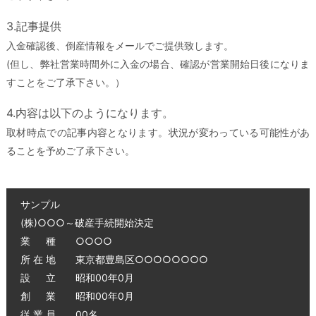
3.記事提供
入金確認後、倒産情報をメールでご提供致します。
(但し、弊社営業時間外に入金の場合、確認が営業開始日後になりま
すことをご了承下さい。）
4.内容は以下のようになります。
取材時点での記事内容となります。状況が変わっている可能性があ
ることを予めご了承下さい。
サンプル
(株)○○○～破産手続開始決定
業 種 ○○○○
所 在 地 東京都豊島区○○○○○○○○
設 立 昭和00年0月
創 業 昭和00年0月
従 業 員 00名