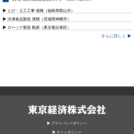
債権・動産譲渡登記リスト（毎週木曜更
新）
▶ とび・土工工事 債権（福島県郡山市）
▶ 冷凍食品製造 債権（茨城県神栖市）
▶ ローソク製造 動産（東京都台東区）
さらに詳しく ▶
東京経済株式会社
▶︎ プライバシーポリシー
▶︎ サイトポリシー