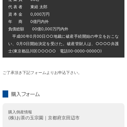
代 表 者 東経 太郎
資 本 金 0,000万円
年 商 0億円内外
負債総額 00億0,000万円内外
平成00年0月00日○○地裁に破産手続開始の申立をおこな
い、0月0日開始決定を受けた。破産管財人は、○○○○弁護
士(東京都品川区○○○○○ 電話00-0000-0000○)
ご了承頂き下記フォームよりお申込下さい。
購入フォーム
購入倒産情報
(株)お茶の玉宗園｜京都府京田辺市