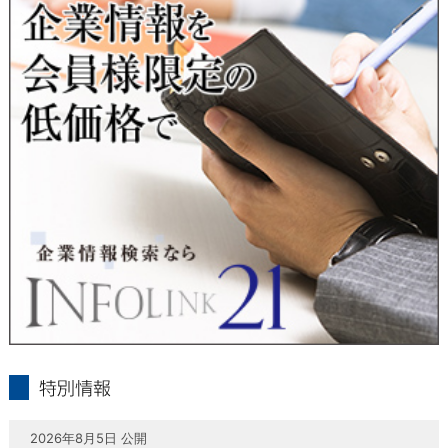
当社は、本人が自己の個人情報について、通知・開示・訂正・
追加・削除・利用停止・提供停止の希望がございましたら、本
人または代理人の請求応じて、個人データの通知・開示・訂
正・追加・削除・利用停止・提供停止の請求に応じます。
受付方法は、本人確認資料（運転免許証、パスポート何れかの
コピー）、「個人情報取扱申請書」「委任状」（代理人による
申請の場合のみ必要となります）を当社宛にお送り下さい。
＜個人情報保護に関するお問合せ・相談窓口＞
東京経済株式会社
〒802-0004 北九州市小倉北区鍛冶町2丁目5-11（第一東経ビ
ル）
フリーダイヤル 0120-55-9986
受付時間 平日9：00～17：00
infolink21
特別情報
2026年8月5日 公開