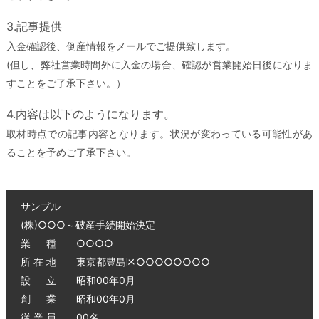
3.記事提供
入金確認後、倒産情報をメールでご提供致します。
(但し、弊社営業時間外に入金の場合、確認が営業開始日後になりま
すことをご了承下さい。）
4.内容は以下のようになります。
取材時点での記事内容となります。状況が変わっている可能性があ
ることを予めご了承下さい。
サンプル
(株)○○○～破産手続開始決定
業 種 ○○○○
所 在 地 東京都豊島区○○○○○○○○
設 立 昭和00年0月
創 業 昭和00年0月
従 業 員 00名