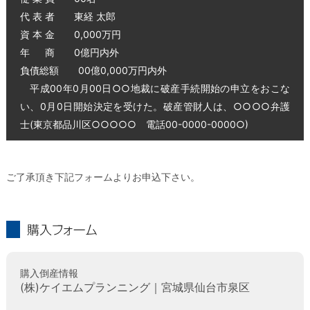
代 表 者 東経 太郎
資 本 金 0,000万円
年 商 0億円内外
負債総額 00億0,000万円内外
平成00年0月00日○○地裁に破産手続開始の申立をおこな
い、0月0日開始決定を受けた。破産管財人は、○○○○弁護
士(東京都品川区○○○○○ 電話00-0000-0000○)
ご了承頂き下記フォームよりお申込下さい。
購入フォーム
購入倒産情報
(株)ケイエムプランニング｜宮城県仙台市泉区