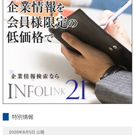
当社は、本人が自己の個人情報について、通知・開示・訂正・
追加・削除・利用停止・提供停止の希望がございましたら、本
人または代理人の請求応じて、個人データの通知・開示・訂
正・追加・削除・利用停止・提供停止の請求に応じます。
受付方法は、本人確認資料（運転免許証、パスポート何れかの
コピー）、「個人情報取扱申請書」「委任状」（代理人による
申請の場合のみ必要となります）を当社宛にお送り下さい。
＜個人情報保護に関するお問合せ・相談窓口＞
東京経済株式会社
〒802-0004 北九州市小倉北区鍛冶町2丁目5-11（第一東経ビ
ル）
フリーダイヤル 0120-55-9986
受付時間 平日9：00～17：00
infolink21
特別情報
2026年8月5日 公開