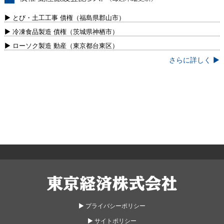
債権・動産譲渡登記リスト（毎週木曜更
新）
▶ とび・土工工事 債権（福島県郡山市）
▶ 冷凍食品製造 債権（茨城県神栖市）
▶ ローソク製造 動産（東京都台東区）
さらに詳しく ▶
東京経済株式会社
▶︎ プライバシーポリシー
▶︎ サイトポリシー