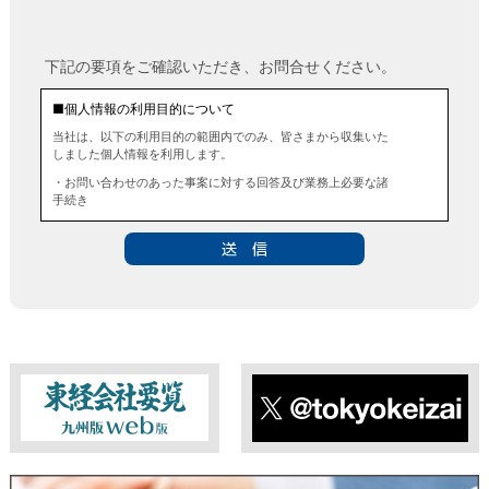
下記の要項をご確認いただき、お問合せください。
■個人情報の利用目的について
当社は、以下の利用目的の範囲内でのみ、皆さまから収集いた
しました個人情報を利用します。
・お問い合わせのあった事案に対する回答及び業務上必要な諸
手続き
・お問い合わせのあった事案に対する資料等の送付
■個人情報の第三者提供について
当社は、法令に定める場合を除き、事前にお客様の同意を得る
ことなく、個人情報を第三者に提供することはありません。ま
た、当該情報を業務委託することもありません。
■ 個人情報提供の任意性及び留意点
個人情報のご提供は任意ですが、必要な個人情報をご提供いた
だけなかった場合は、上記利用目的を達成できない場合があり
ますのでご了承ください。
東経会社要覧web版
X
■ 通知・開示・訂正・追加・削除・利用停止・提供停止について