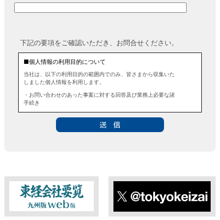
下記の要項をご確認いただき、お問合せください。
■個人情報の利用目的について
当社は、以下の利用目的の範囲内でのみ、皆さまから収集いた
しました個人情報を利用します。
・お問い合わせのあった事案に対する回答及び業務上必要な諸
手続き
・お問い合わせのあった事案に対する資料等の送付
■個人情報の第三者提供について
当社は、法令に定める場合を除き、事前にお客様の同意を得る
ことなく、個人情報を第三者に提供することはありません。ま
た、当該情報を業務委託することもありません。
■ 個人情報提供の任意性及び留意点
個人情報のご提供は任意ですが、必要な個人情報をご提供いた
だけなかった場合は、上記利用目的を達成できない場合があり
ますのでご了承ください。
東経会社要覧web版
X