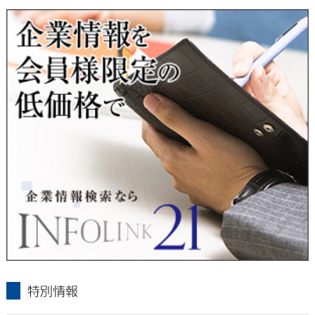
■ 通知・開示・訂正・追加・削除・利用停止・提供停止について
当社は、本人が自己の個人情報について、通知・開示・訂正・
追加・削除・利用停止・提供停止の希望がございましたら、本
人または代理人の請求応じて、個人データの通知・開示・訂
正・追加・削除・利用停止・提供停止の請求に応じます。
受付方法は、本人確認資料（運転免許証、パスポート何れかの
コピー）、「個人情報取扱申請書」「委任状」（代理人による
申請の場合のみ必要となります）を当社宛にお送り下さい。
＜個人情報保護に関するお問合せ・相談窓口＞
東京経済株式会社
〒802-0004 北九州市小倉北区鍛冶町2丁目5-11（第一東経ビ
ル）
フリーダイヤル 0120-55-9986
受付時間 平日9：00～17：00
infolink21
特別情報