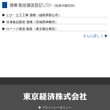
債権・動産譲渡登記リスト（毎週木曜更
新）
▶ とび・土工工事 債権（福島県郡山市）
▶ 冷凍食品製造 債権（茨城県神栖市）
▶ ローソク製造 動産（東京都台東区）
さらに詳しく ▶
東京経済株式会社
▶︎ プライバシーポリシー