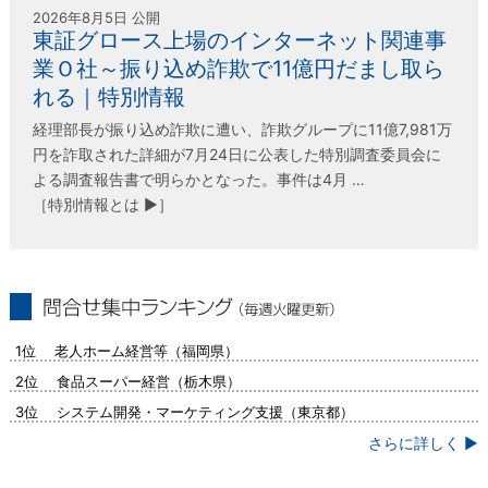
2026年8月5日 公開
東証グロース上場のインターネット関連事
業Ｏ社～振り込め詐欺で11億円だまし取ら
れる｜特別情報
経理部長が振り込め詐欺に遭い、詐欺グループに11億7,981万
円を詐取された詳細が7月24日に公表した特別調査委員会に
よる調査報告書で明らかとなった。事件は4月 …
［特別情報とは ▶］
問合せ集中ランキング（毎週火曜更新）
1位 老人ホーム経営等（福岡県）
2位 食品スーパー経営（栃木県）
3位 システム開発・マーケティング支援（東京都）
さらに詳しく ▶