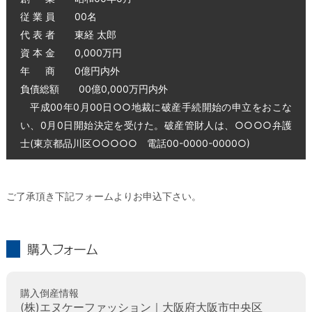
従 業 員 00名
代 表 者 東経 太郎
資 本 金 0,000万円
年 商 0億円内外
負債総額 00億0,000万円内外
平成00年0月00日○○地裁に破産手続開始の申立をおこな
い、0月0日開始決定を受けた。破産管財人は、○○○○弁護
士(東京都品川区○○○○○ 電話00-0000-0000○)
ご了承頂き下記フォームよりお申込下さい。
購入フォーム
購入倒産情報
(株)エヌケーファッション｜大阪府大阪市中央区