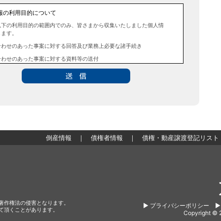
報の利用目的について
以下の利用目的の範囲内でのみ、皆さまから収集いたしました個人情
します。
合わせのあった事案に対する回答及び業務上必要な諸手続き
合わせのあった事案に対する資料等の送付
報の第三者提供について
法令に定める場合を除き、事前にお客様の同意を得ることなく、個人
三者に提供することはありません。また、当該情報を業務委託するこ
ません。
情報提供の任意性及び留意点
のご提供は任意ですが、必要な個人情報をご提供いただけなかった場
倒産情報
｜
債権者情報
｜
債権・動産譲渡登記リスト
記利用目的を達成できない場合がありますのでご了承ください。
・開示・訂正・追加・削除・利用停止・提供停止について
本人が自己の個人情報について、通知・開示・訂正・追加・削除・利
提供停止の希望がございましたら、本人または代理人の請求応じて、
タの通知・開示・訂正・追加・削除・利用停止・提供停止の請求に応
著作権法の侵害となります。
▶︎ プライバシーポリシー
▶
は、本人確認資料（運転免許証、パスポート何れかのコピー）、「個
て頂くことがあります。
Copyright © 
扱申請書」「委任状」（代理人による申請の場合のみ必要となりま