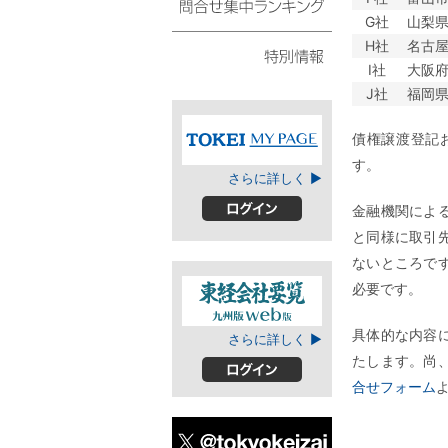
スト
G社
山梨
問合せ集中ランキング
H社
名古
I社
大阪
特別情報
J社
福岡
債権譲渡登記
す。
TOKEIマイページ
さらに詳しく ▶
金融機関によ
ログイン
と同様に取引
ないところで
必要です。
東経会社要覧web
具体的な内容
さらに詳しく ▶
版
たします。尚
合せフォーム
ログイン