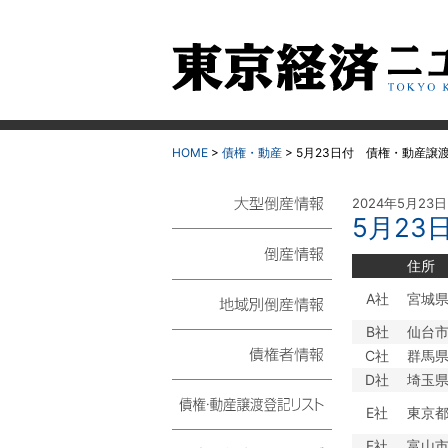
HOME
>
債権・動産
>
5月23日付 債権・動産譲
2024年5月23
5月2
大型倒産情報
住所
倒産情報
A社
宮城
B社
仙台
地域別倒産情報
C社
群馬
D社
埼玉
債権者情報
E社
東京
債権・動産譲渡登記リ
F社
富山