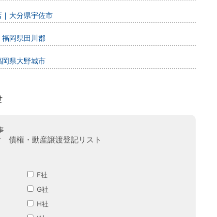
店｜大分県宇佐市
｜福岡県田川郡
福岡県大野城市
事
付 債権・動産譲渡登記リスト
F社
G社
H社