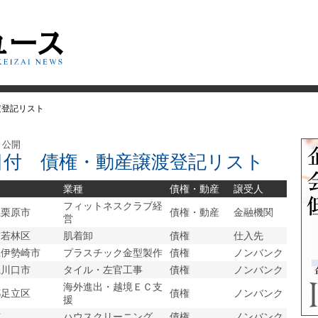
渡登記リスト
日 公開
3日付 債権・動産譲渡登記リスト
業種
債権・動産
譲受人
フィットネスクラブ経
県栗原市
債権・動産
金融機関
営
市若林区
肌着卸
債権
仕入先
県伊勢崎市
プラスチック金型製作
債権
ノンバンク
県川口市
タイル・左官工事
債権
ノンバンク
海外進出・越境ＥＣ支
都足立区
債権
ノンバンク
援
市
ハウスクリーニング
債権
ノンバンク