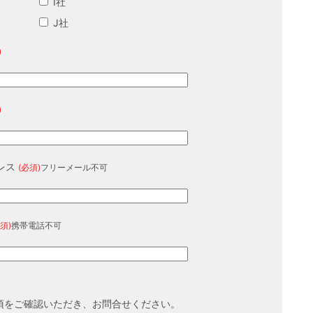
I社
J社
)
)
レス
(必須)
フリーメール不可
須)
携帯電話不可
項をご確認いただき、お問合せください。