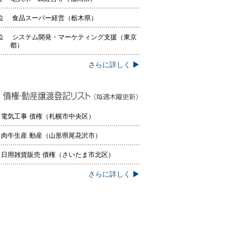
位 食品スーパー経営（栃木県）
位 システム開発・マーケティング支援（東京
都）
さらに詳しく ▶
権・動産譲渡登記リスト（毎週木曜更
）
 電気工事 債権（札幌市中央区）
 肉牛生産 動産（山形県尾花沢市）
 日用雑貨販売 債権（さいたま市北区）
さらに詳しく ▶