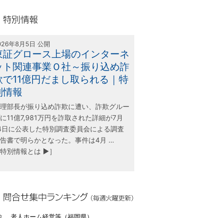
olink21
別情報
026年8月5日 公開
東証グロース上場のインターネ
ット関連事業Ｏ社～振り込め詐
欺で11億円だまし取られる｜特
別情報
理部長が振り込め詐欺に遭い、詐欺グルー
に11億7,981万円を詐取された詳細が7月
4日に公表した特別調査委員会による調査
告書で明らかとなった。事件は4月 …
特別情報とは ▶］
合せ集中ランキング（毎週火曜更新）
位 老人ホーム経営等（福岡県）