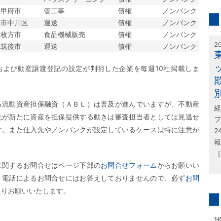
inf
県甲府市
管工事
債権
ノンバンク
屋市中川区
運送
債権
ノンバンク
特
府枚方市
食品機械販売
債権
ノンバンク
2
県筑後市
運送
債権
ノンバンク
および動産譲渡登記の設定が判明した企業を毎週10社掲載しま
る流動資産担保融資（ＡＢＬ）は普及が進んでいますが、不動産
経
先が新たに資産を担保提供する動きは審査担当者としては見逃せ
プ
す。また仕入先やノンバンクが設定しているケースは特に注意が
2
報
［
に関するお問合せはページ下部の
お問合せフォーム
からお願いい
、電話によるお問合せにはお答えしておりませんので、必ず
お問
よりお願いいたします。
問
1