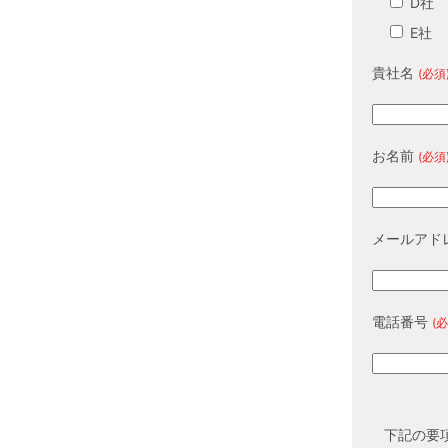
D社
E社
貴社名
(必須
お名前
(必須
メールアド
電話番号
(必
下記の要