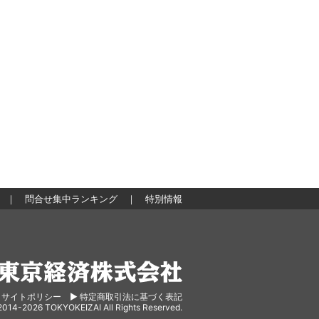
｜
問合せ集中ランキング
｜
特別情報
東京経済株式会社
︎ サイトポリシー
▶︎ 特定商取引法に基づく表記
2014-2026 TOKYOKEIZAI All Rights Reserved.