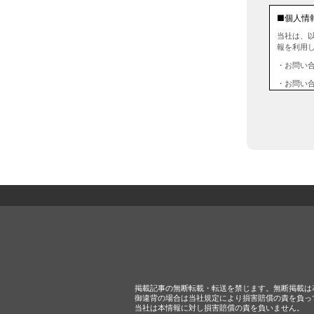
■個人情
当社は、
報を利用
・お問い
・お問い
■個人情
当社は、
情報を第
ともあり
■ 個人
個人情報
合は、上
■ 通知
当社は、
用停止・
個人デー
じます。
掲載記事の無断転載・転送を禁じます。無断掲載は
受付方法
御違背の場合は当社規定により損害賠償の責を負っ
当社は本情報に対し損害賠償の責を負いません。
人情報取