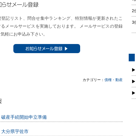
メール登録
2
渡登記リスト、問合せ集中ランキング、特別情報が更新されたこ
3
するメールサービスを実施しております。 メールサービスの登録
お気軽にお申込み下さい。
お知らせメール登録 ▶︎
債
新
▶
カテゴリー：
債権・動産
▶
▶
ー｜破産手続開始申立準備
｜大分県宇佐市