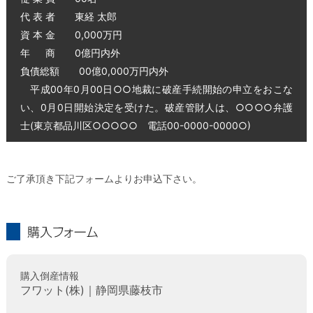
代 表 者 東経 太郎
資 本 金 0,000万円
年 商 0億円内外
負債総額 00億0,000万円内外
平成00年0月00日○○地裁に破産手続開始の申立をおこな
い、0月0日開始決定を受けた。破産管財人は、○○○○弁護
士(東京都品川区○○○○○ 電話00-0000-0000○)
ご了承頂き下記フォームよりお申込下さい。
購入フォーム
購入倒産情報
フワット(株)｜静岡県藤枝市