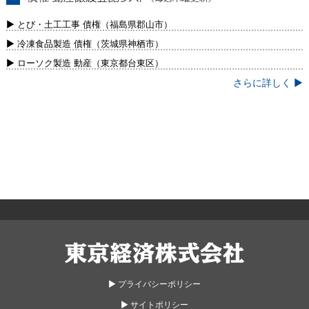
債権・動産譲渡登記リスト（毎週木曜更
新）
▶ とび・土工工事 債権（福島県郡山市）
▶ 冷凍食品製造 債権（茨城県神栖市）
▶ ローソク製造 動産（東京都台東区）
さらに詳しく ▶
東京経済株式会社
▶︎ プライバシーポリシー
▶︎ サイトポリシー