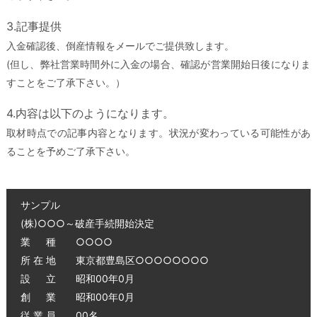
3.記事提供
入金確認後、倒産情報をメールでご提供致します。
(但し、弊社営業時間外に入金の場合、確認が営業開始日後になりま
すことをご了承下さい。）
4.内容は以下のようになります。
取材時点での記事内容となります。状況が変わっている可能性があ
ることを予めご了承下さい。
サンプル
(株)○○○～破産手続開始決定
業 種 ○○○○
所 在 地 東京都豊島区○○○○○○○○
設 立 昭和00年0月
創 業 昭和00年0月
従 業 員 00名