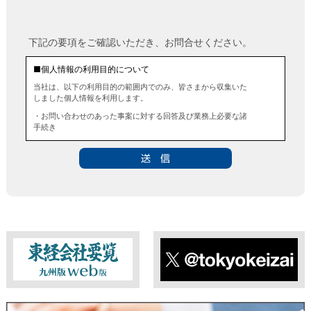
下記の要項をご確認いただき、お問合せください。
■個人情報の利用目的について
当社は、以下の利用目的の範囲内でのみ、皆さまから収集いた
しました個人情報を利用します。
・お問い合わせのあった事案に対する回答及び業務上必要な諸
手続き
・お問い合わせのあった事案に対する資料等の送付
■個人情報の第三者提供について
当社は、法令に定める場合を除き、事前にお客様の同意を得る
ことなく、個人情報を第三者に提供することはありません。ま
た、当該情報を業務委託することもありません。
■ 個人情報提供の任意性及び留意点
個人情報のご提供は任意ですが、必要な個人情報をご提供いた
だけなかった場合は、上記利用目的を達成できない場合があり
ますのでご了承ください。
東経会社要覧web版
X
■ 通知・開示・訂正・追加・削除・利用停止・提供停止について