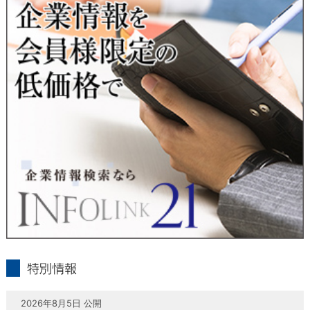
当社は、本人が自己の個人情報について、通知・開示・訂正・
追加・削除・利用停止・提供停止の希望がございましたら、本
人または代理人の請求応じて、個人データの通知・開示・訂
正・追加・削除・利用停止・提供停止の請求に応じます。
受付方法は、本人確認資料（運転免許証、パスポート何れかの
コピー）、「個人情報取扱申請書」「委任状」（代理人による
申請の場合のみ必要となります）を当社宛にお送り下さい。
＜個人情報保護に関するお問合せ・相談窓口＞
東京経済株式会社
〒802-0004 北九州市小倉北区鍛冶町2丁目5-11（第一東経ビ
ル）
フリーダイヤル 0120-55-9986
受付時間 平日9：00～17：00
infolink21
特別情報
2026年8月5日 公開