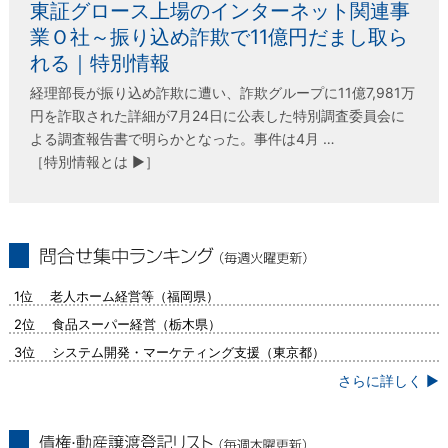
東証グロース上場のインターネット関連事
業Ｏ社～振り込め詐欺で11億円だまし取ら
れる｜特別情報
経理部長が振り込め詐欺に遭い、詐欺グループに11億7,981万
円を詐取された詳細が7月24日に公表した特別調査委員会に
よる調査報告書で明らかとなった。事件は4月 …
［特別情報とは ▶］
問合せ集中ランキング（毎週火曜更新）
1位 老人ホーム経営等（福岡県）
2位 食品スーパー経営（栃木県）
3位 システム開発・マーケティング支援（東京都）
さらに詳しく ▶