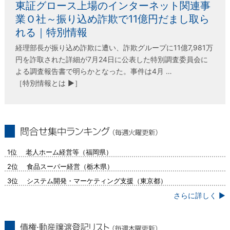
東証グロース上場のインターネット関連事
業Ｏ社～振り込め詐欺で11億円だまし取ら
れる｜特別情報
経理部長が振り込め詐欺に遭い、詐欺グループに11億7,981万
円を詐取された詳細が7月24日に公表した特別調査委員会に
よる調査報告書で明らかとなった。事件は4月 …
［特別情報とは ▶］
問合せ集中ランキング（毎週火曜更新）
1位 老人ホーム経営等（福岡県）
2位 食品スーパー経営（栃木県）
3位 システム開発・マーケティング支援（東京都）
さらに詳しく ▶