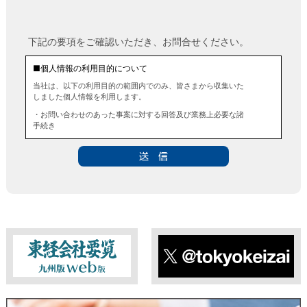
下記の要項をご確認いただき、お問合せください。
■個人情報の利用目的について
当社は、以下の利用目的の範囲内でのみ、皆さまから収集いた
しました個人情報を利用します。
・お問い合わせのあった事案に対する回答及び業務上必要な諸
手続き
・お問い合わせのあった事案に対する資料等の送付
■個人情報の第三者提供について
当社は、法令に定める場合を除き、事前にお客様の同意を得る
ことなく、個人情報を第三者に提供することはありません。ま
た、当該情報を業務委託することもありません。
■ 個人情報提供の任意性及び留意点
個人情報のご提供は任意ですが、必要な個人情報をご提供いた
だけなかった場合は、上記利用目的を達成できない場合があり
ますのでご了承ください。
東経会社要覧web版
X
■ 通知・開示・訂正・追加・削除・利用停止・提供停止について