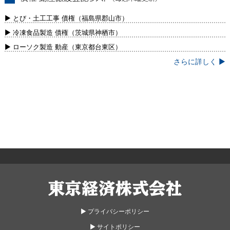
債権・動産譲渡登記リスト（毎週木曜更
新）
▶ とび・土工工事 債権（福島県郡山市）
▶ 冷凍食品製造 債権（茨城県神栖市）
▶ ローソク製造 動産（東京都台東区）
さらに詳しく ▶
東京経済株式会社
▶︎ プライバシーポリシー
▶︎ サイトポリシー