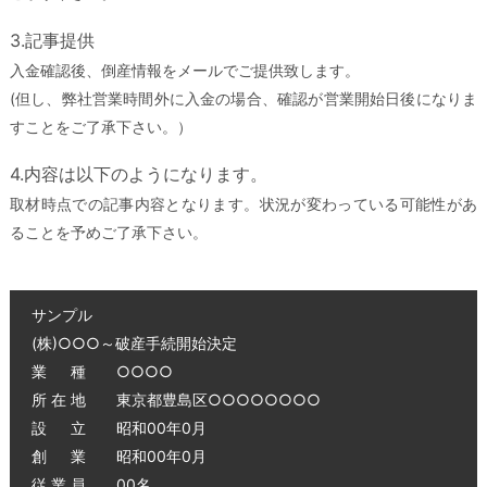
3.記事提供
入金確認後、倒産情報をメールでご提供致します。
(但し、弊社営業時間外に入金の場合、確認が営業開始日後になりま
すことをご了承下さい。）
4.内容は以下のようになります。
取材時点での記事内容となります。状況が変わっている可能性があ
ることを予めご了承下さい。
サンプル
(株)○○○～破産手続開始決定
業 種 ○○○○
所 在 地 東京都豊島区○○○○○○○○
設 立 昭和00年0月
創 業 昭和00年0月
従 業 員 00名