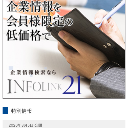
当社は、本人が自己の個人情報について、通知・開示・訂正・
追加・削除・利用停止・提供停止の希望がございましたら、本
人または代理人の請求応じて、個人データの通知・開示・訂
正・追加・削除・利用停止・提供停止の請求に応じます。
受付方法は、本人確認資料（運転免許証、パスポート何れかの
コピー）、「個人情報取扱申請書」「委任状」（代理人による
申請の場合のみ必要となります）を当社宛にお送り下さい。
＜個人情報保護に関するお問合せ・相談窓口＞
東京経済株式会社
〒802-0004 北九州市小倉北区鍛冶町2丁目5-11（第一東経ビ
ル）
フリーダイヤル 0120-55-9986
受付時間 平日9：00～17：00
infolink21
特別情報
2026年8月5日 公開