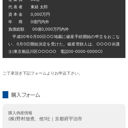
代 表 者 東経 太郎
資 本 金 0,000万円
年 商 0億円内外
負債総額 00億0,000万円内外
平成00年0月00日○○地裁に破産手続開始の申立をおこな
い、0月0日開始決定を受けた。破産管財人は、○○○○弁護
士(東京都品川区○○○○○ 電話00-0000-0000○)
ご了承頂き下記フォームよりお申込下さい。
購入フォーム
購入倒産情報
(株)野村佃煮、他1社｜京都府宇治市