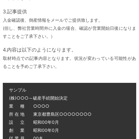
3.記事提供
入金確認後、倒産情報をメールでご提供致します。
(但し、弊社営業時間外に入金の場合、確認が営業開始日後になりま
すことをご了承下さい。）
4.内容は以下のようになります。
取材時点での記事内容となります。状況が変わっている可能性があ
ることを予めご了承下さい。
サンプル
(株)○○○～破産手続開始決定
業 種 ○○○○
所 在 地 東京都豊島区○○○○○○○○
設 立 昭和00年0月
創 業 昭和00年0月
従 業 員 00名