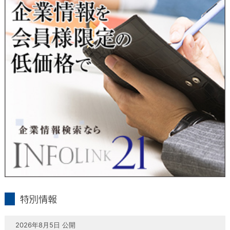
当社は、本人が自己の個人情報について、通知・開示・訂正・
追加・削除・利用停止・提供停止の希望がございましたら、本
人または代理人の請求応じて、個人データの通知・開示・訂
正・追加・削除・利用停止・提供停止の請求に応じます。
受付方法は、本人確認資料（運転免許証、パスポート何れかの
コピー）、「個人情報取扱申請書」「委任状」（代理人による
申請の場合のみ必要となります）を当社宛にお送り下さい。
＜個人情報保護に関するお問合せ・相談窓口＞
東京経済株式会社
〒802-0004 北九州市小倉北区鍛冶町2丁目5-11（第一東経ビ
ル）
フリーダイヤル 0120-55-9986
受付時間 平日9：00～17：00
infolink21
特別情報
2026年8月5日 公開