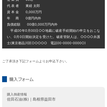
代 表 者 東経 太郎
資 本 金 0,000万円
年 商 0億円内外
負債総額 00億0,000万円内外
平成00年0月00日○○地裁に破産手続開始の申立をおこな
い、0月0日開始決定を受けた。破産管財人は、○○○○弁護
士(東京都品川区○○○○○ 電話00-0000-0000○)
ご了承頂き下記フォームよりお申込下さい。
購入フォーム
購入倒産情報
佐田石油(株)｜島根県益田市