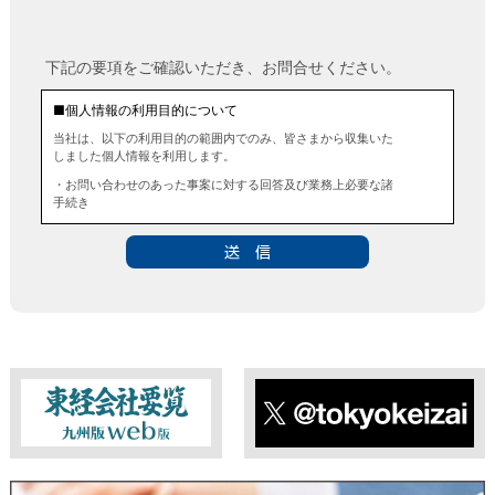
下記の要項をご確認いただき、お問合せください。
■個人情報の利用目的について
当社は、以下の利用目的の範囲内でのみ、皆さまから収集いた
しました個人情報を利用します。
・お問い合わせのあった事案に対する回答及び業務上必要な諸
手続き
・お問い合わせのあった事案に対する資料等の送付
■個人情報の第三者提供について
当社は、法令に定める場合を除き、事前にお客様の同意を得る
ことなく、個人情報を第三者に提供することはありません。ま
た、当該情報を業務委託することもありません。
■ 個人情報提供の任意性及び留意点
個人情報のご提供は任意ですが、必要な個人情報をご提供いた
だけなかった場合は、上記利用目的を達成できない場合があり
ますのでご了承ください。
東経会社要覧web版
X
■ 通知・開示・訂正・追加・削除・利用停止・提供停止について