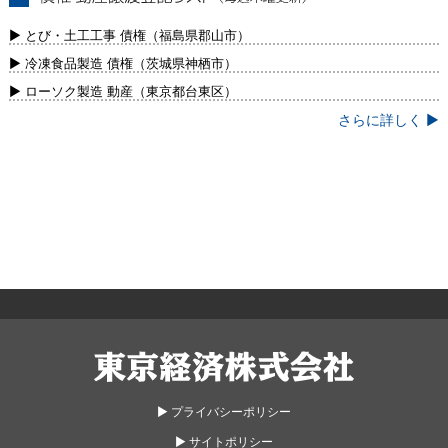
債権・動産譲渡登記リスト（毎週木曜更
新）
▶ とび・土工工事 債権（福島県郡山市）
▶ 冷凍食品製造 債権（茨城県神栖市）
▶ ローソク製造 動産（東京都台東区）
さらに詳しく ▶
東京経済株式会社
▶︎ プライバシーポリシー
▶︎ サイトポリシー