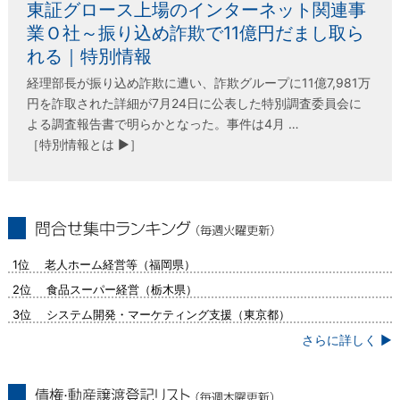
東証グロース上場のインターネット関連事
業Ｏ社～振り込め詐欺で11億円だまし取ら
れる｜特別情報
経理部長が振り込め詐欺に遭い、詐欺グループに11億7,981万
円を詐取された詳細が7月24日に公表した特別調査委員会に
よる調査報告書で明らかとなった。事件は4月 …
［特別情報とは ▶］
問合せ集中ランキング（毎週火曜更新）
1位 老人ホーム経営等（福岡県）
2位 食品スーパー経営（栃木県）
3位 システム開発・マーケティング支援（東京都）
さらに詳しく ▶