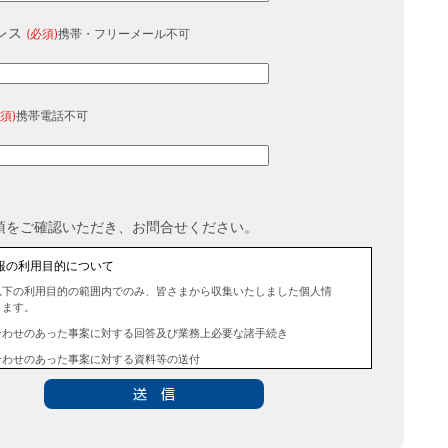
レス
(必須)
携帯・フリーメール不可
須)
携帯電話不可
項をご確認いただき、お問合せください。
報の利用目的について
以下の利用目的の範囲内でのみ、皆さまから収集いたしました個人情
します。
合わせのあった事案に対する回答及び業務上必要な諸手続き
合わせのあった事案に対する資料等の送付
報の第三者提供について
法令に定める場合を除き、事前にお客様の同意を得ることなく、個人
三者に提供することはありません。また、当該情報を業務委託するこ