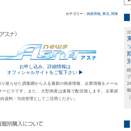
inf
カテゴリー：
倒産情報
,
東京
,
関東
特
2
SNA
お申し込み、詳細情報は
経
オフィシャルサイトをご覧下さい ▶︎
プ
張り巡らせた調査網から入る最新の倒産情報、企業情報をメール
2
報
サービスです。また、大型倒産は速報で配信致します。企業経
［
動向資料・与信管理としてご活用ください。
購入について
問