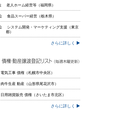
位 老人ホーム経営等（福岡県）
位 食品スーパー経営（栃木県）
位 システム開発・マーケティング支援（東京
都）
さらに詳しく ▶
権・動産譲渡登記リスト（毎週木曜更
）
 電気工事 債権（札幌市中央区）
 肉牛生産 動産（山形県尾花沢市）
 日用雑貨販売 債権（さいたま市北区）
さらに詳しく ▶