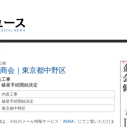
区
 公開
華商会｜東京都中野区
装工事
 破産手続開始決定
内装工事
破産手続開始決定
東京都中野区
細は、小社のメール情報サービス「
ASNA
」にてご覧いただけま