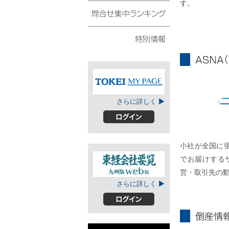
す。
債権・動産譲渡登記リ
スト
問合せ集中ランキング
特別情報
ASNA
TOKEIマイページ
さらに詳しく ▶
A
ログイン
小社が全国に
でお届けする
営・取引先の
東経会社要覧web
さらに詳しく ▶
版
ログイン
倒産情報個別