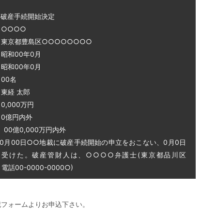
～破産手続開始決定
○○○○
 東京都豊島区○○○○○○○○
和00年0月
和00年0月
00名
東経 太郎
0,000万円
0億円内外
0億0,000万円内外
0月00日○○地裁に破産手続開始の申立をおこない、0月0日
を受けた。破産管財人は、○○○○弁護士(東京都品川区
話00-0000-0000○)
記フォームよりお申込下さい。