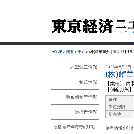
HOME
>
関東
>
東京
>
(株)耀華商会｜東京都中野
2023年5月2日
(株)耀
大型倒産情報
【業種】 内
【倒産形態】
倒産情報
業種
地域別倒産情報
倒産形態
所在地
債権者情報
倒産情報の詳