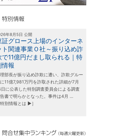
olink21
別情報
026年8月5日 公開
東証グロース上場のインターネ
ット関連事業Ｏ社～振り込め詐
欺で11億円だまし取られる｜特
別情報
理部長が振り込め詐欺に遭い、詐欺グルー
に11億7,981万円を詐取された詳細が7月
4日に公表した特別調査委員会による調査
告書で明らかとなった。事件は4月 …
特別情報とは ▶］
合せ集中ランキング（毎週火曜更新）