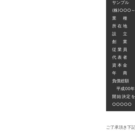
サンプル
(株)○○○
業 種 
所 在 地
設 立 昭
創 業 昭
従 業 員 
代 表 者 
資 本 金 
年 商 
負債総額 0
平成00年
開始決定
○○○○○ 電
ご了承頂き下