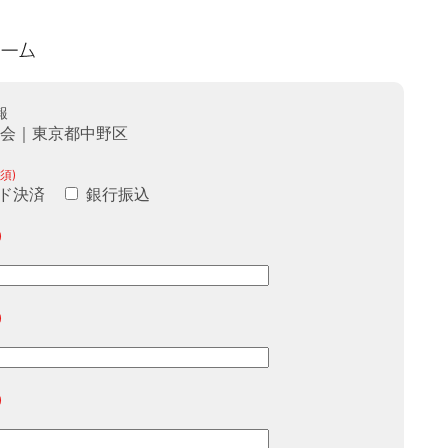
報
商会｜東京都中野区
須)
ド決済
銀行振込
)
)
)