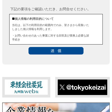
下記の要項をご確認いただき、お問合せください。
■個人情報の利用目的について
当社は、以下の利用目的の範囲内でのみ、皆さまから収集いた
しました個人情報を利用します。
・お問い合わせのあった事案に対する回答及び業務上必要な諸
手続き
・お問い合わせのあった事案に対する資料等の送付
■個人情報の第三者提供について
当社は、法令に定める場合を除き、事前にお客様の同意を得る
ことなく、個人情報を第三者に提供することはありません。ま
た、当該情報を業務委託することもありません。
■ 個人情報提供の任意性及び留意点
個人情報のご提供は任意ですが、必要な個人情報をご提供いた
だけなかった場合は、上記利用目的を達成できない場合があり
ますのでご了承ください。
東経会社要覧web版
X
■ 通知・開示・訂正・追加・削除・利用停止・提供停止について
当社は、本人が自己の個人情報について、通知・開示・訂正・
追加・削除・利用停止・提供停止の希望がございましたら、本