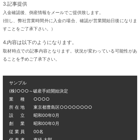
3.記事提供
入金確認後、倒産情報をメールでご提供致します。
(但し、弊社営業時間外に入金の場合、確認が営業開始日後になりま
すことをご了承下さい。）
4.内容は以下のようになります。
取材時点での記事内容となります。状況が変わっている可能性があ
ることを予めご了承下さい。
サンプル
(株)○○○～破産手続開始決定
業 種 ○○○○
所 在 地 東京都豊島区○○○○○○○○
設 立 昭和00年0月
創 業 昭和00年0月
従 業 員 00名
代 表 者 東経 太郎