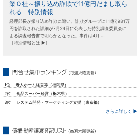
業Ｏ社～振り込め詐欺で11億円だまし取ら
れる｜特別情報
経理部長が振り込め詐欺に遭い、詐欺グループに11億7,981万
円を詐取された詳細が7月24日に公表した特別調査委員会に
よる調査報告書で明らかとなった。事件は4月 …
［特別情報とは ▶］
問合せ集中ランキング（毎週火曜更新）
1位 老人ホーム経営等（福岡県）
2位 食品スーパー経営（栃木県）
3位 システム開発・マーケティング支援（東京都）
さらに詳しく ▶
債権・動産譲渡登記リスト（毎週木曜更