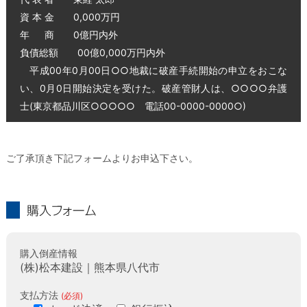
資 本 金 0,000万円
年 商 0億円内外
負債総額 00億0,000万円内外
平成00年0月00日○○地裁に破産手続開始の申立をおこな
い、0月0日開始決定を受けた。破産管財人は、○○○○弁護
士(東京都品川区○○○○○ 電話00-0000-0000○)
ご了承頂き下記フォームよりお申込下さい。
購入フォーム
購入倒産情報
(株)松本建設｜熊本県八代市
支払方法
(必須)