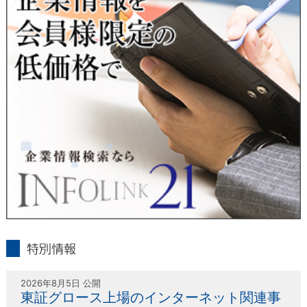
人または代理人の請求応じて、個人データの通知・開示・訂
正・追加・削除・利用停止・提供停止の請求に応じます。
受付方法は、本人確認資料（運転免許証、パスポート何れかの
コピー）、「個人情報取扱申請書」「委任状」（代理人による
申請の場合のみ必要となります）を当社宛にお送り下さい。
＜個人情報保護に関するお問合せ・相談窓口＞
東京経済株式会社
〒802-0004 北九州市小倉北区鍛冶町2丁目5-11（第一東経ビ
ル）
フリーダイヤル 0120-55-9986
受付時間 平日9：00～17：00
infolink21
特別情報
2026年8月5日 公開
東証グロース上場のインターネット関連事