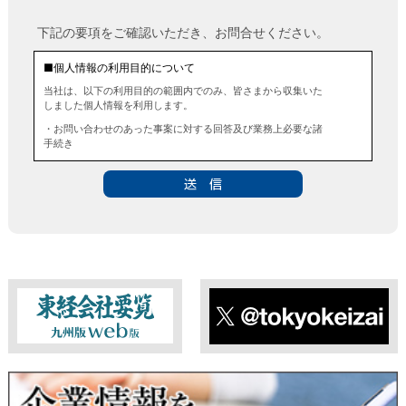
下記の要項をご確認いただき、お問合せください。
■個人情報の利用目的について
当社は、以下の利用目的の範囲内でのみ、皆さまから収集いた
しました個人情報を利用します。
・お問い合わせのあった事案に対する回答及び業務上必要な諸
手続き
・お問い合わせのあった事案に対する資料等の送付
■個人情報の第三者提供について
当社は、法令に定める場合を除き、事前にお客様の同意を得る
ことなく、個人情報を第三者に提供することはありません。ま
た、当該情報を業務委託することもありません。
■ 個人情報提供の任意性及び留意点
個人情報のご提供は任意ですが、必要な個人情報をご提供いた
だけなかった場合は、上記利用目的を達成できない場合があり
ますのでご了承ください。
東経会社要覧web版
X
■ 通知・開示・訂正・追加・削除・利用停止・提供停止について
当社は、本人が自己の個人情報について、通知・開示・訂正・
追加・削除・利用停止・提供停止の希望がございましたら、本