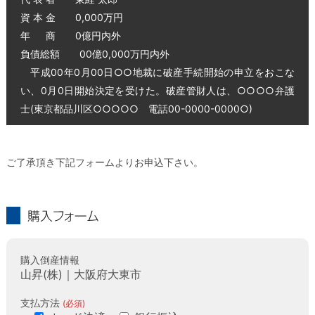
資 本 金 0,000万円
年 商 0億円内外
負債総額 00億0,000万円内外
平成00年0月00日○○地裁に破産手続開始の申立をおこな
い、0月0日開始決定を受けた。破産管財人は、○○○○弁護
士(東京都品川区○○○○○ 電話00-0000-0000○)
ご了承頂き下記フォームよりお申込下さい。
購入フォーム
購入倒産情報
山昇(株)｜大阪府大東市
支払方法
(必須)