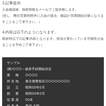
3.記事提供
入金確認後、倒産情報をメールでご提供致します。
(但し、弊社営業時間外に入金の場合、確認が営業開始日後になりま
すことをご了承下さい。）
4.内容は以下のようになります。
取材時点での記事内容となります。状況が変わっている可能性があ
ることを予めご了承下さい。
サンプル
(株)○○○～破産手続開始決定
業 種 ○○○○
所 在 地 東京都豊島区○○○○○○○○
設 立 昭和00年0月
創 業 昭和00年0月
従 業 員 00名
代 表 者 東経 太郎