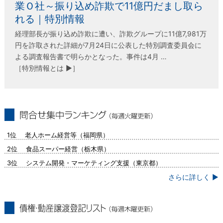
業Ｏ社～振り込め詐欺で11億円だまし取ら
れる｜特別情報
経理部長が振り込め詐欺に遭い、詐欺グループに11億7,981万
円を詐取された詳細が7月24日に公表した特別調査委員会に
よる調査報告書で明らかとなった。事件は4月 …
［特別情報とは ▶］
問合せ集中ランキング（毎週火曜更新）
1位 老人ホーム経営等（福岡県）
2位 食品スーパー経営（栃木県）
3位 システム開発・マーケティング支援（東京都）
さらに詳しく ▶
債権・動産譲渡登記リスト（毎週木曜更