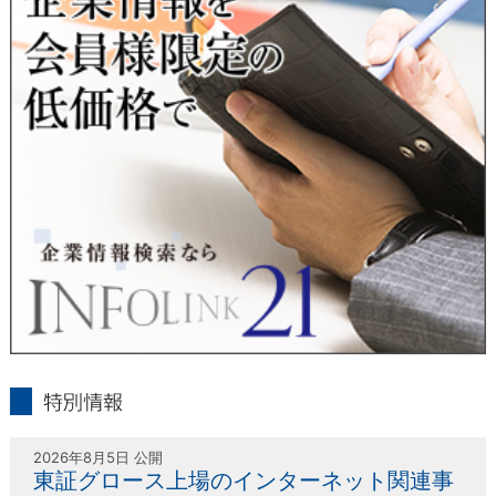
人または代理人の請求応じて、個人データの通知・開示・訂
正・追加・削除・利用停止・提供停止の請求に応じます。
受付方法は、本人確認資料（運転免許証、パスポート何れかの
コピー）、「個人情報取扱申請書」「委任状」（代理人による
申請の場合のみ必要となります）を当社宛にお送り下さい。
＜個人情報保護に関するお問合せ・相談窓口＞
東京経済株式会社
〒802-0004 北九州市小倉北区鍛冶町2丁目5-11（第一東経ビ
ル）
フリーダイヤル 0120-55-9986
受付時間 平日9：00～17：00
infolink21
特別情報
2026年8月5日 公開
東証グロース上場のインターネット関連事