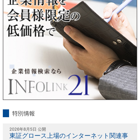
人または代理人の請求応じて、個人データの通知・開示・訂
正・追加・削除・利用停止・提供停止の請求に応じます。
受付方法は、本人確認資料（運転免許証、パスポート何れかの
コピー）、「個人情報取扱申請書」「委任状」（代理人による
申請の場合のみ必要となります）を当社宛にお送り下さい。
＜個人情報保護に関するお問合せ・相談窓口＞
東京経済株式会社
〒802-0004 北九州市小倉北区鍛冶町2丁目5-11（第一東経ビ
ル）
フリーダイヤル 0120-55-9986
受付時間 平日9：00～17：00
infolink21
特別情報
2026年8月5日 公開
東証グロース上場のインターネット関連事