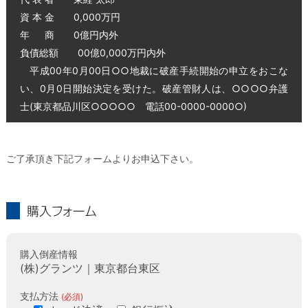
資 本 金 0,000万円
年 商 0億円内外
負債総額 00億0,000万円内外
平成00年0月00日○○地裁に破産手続開始の申立をおこな
い、0月0日開始決定を受けた。破産管財人は、○○○○弁護
士(東京都品川区○○○○○ 電話00-0000-0000○)
ご了承頂き下記フォームよりお申込下さい。
購入フォーム
購入倒産情報
(株)グランツ｜東京都台東区
支払方法
(必須)