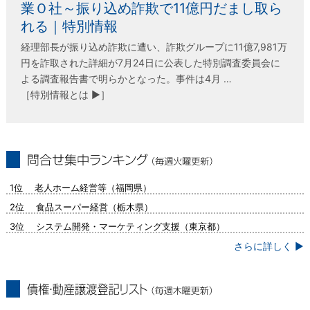
業Ｏ社～振り込め詐欺で11億円だまし取ら
れる｜特別情報
経理部長が振り込め詐欺に遭い、詐欺グループに11億7,981万
円を詐取された詳細が7月24日に公表した特別調査委員会に
よる調査報告書で明らかとなった。事件は4月 …
［特別情報とは ▶］
問合せ集中ランキング（毎週火曜更新）
1位 老人ホーム経営等（福岡県）
2位 食品スーパー経営（栃木県）
3位 システム開発・マーケティング支援（東京都）
さらに詳しく ▶
債権・動産譲渡登記リスト（毎週木曜更