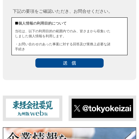
下記の要項をご確認いただき、お問合せください。
■個人情報の利用目的について
当社は、以下の利用目的の範囲内でのみ、皆さまから収集いた
しました個人情報を利用します。
・お問い合わせのあった事案に対する回答及び業務上必要な諸
手続き
・お問い合わせのあった事案に対する資料等の送付
■個人情報の第三者提供について
当社は、法令に定める場合を除き、事前にお客様の同意を得る
ことなく、個人情報を第三者に提供することはありません。ま
た、当該情報を業務委託することもありません。
■ 個人情報提供の任意性及び留意点
個人情報のご提供は任意ですが、必要な個人情報をご提供いた
だけなかった場合は、上記利用目的を達成できない場合があり
ますのでご了承ください。
東経会社要覧web版
X
■ 通知・開示・訂正・追加・削除・利用停止・提供停止について
当社は、本人が自己の個人情報について、通知・開示・訂正・
追加・削除・利用停止・提供停止の希望がございましたら、本