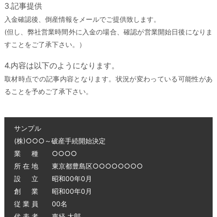
3.記事提供
入金確認後、倒産情報をメールでご提供致します。
(但し、弊社営業時間外に入金の場合、確認が営業開始日後になりま
すことをご了承下さい。）
4.内容は以下のようになります。
取材時点での記事内容となります。状況が変わっている可能性があ
ることを予めご了承下さい。
サンプル
(株)○○○～破産手続開始決定
業 種 ○○○○
所 在 地 東京都豊島区○○○○○○○○
設 立 昭和00年0月
創 業 昭和00年0月
従 業 員 00名
代 表 者 東経 太郎