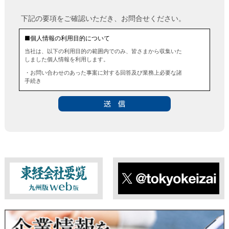
下記の要項をご確認いただき、お問合せください。
■個人情報の利用目的について
当社は、以下の利用目的の範囲内でのみ、皆さまから収集いた
しました個人情報を利用します。
・お問い合わせのあった事案に対する回答及び業務上必要な諸
手続き
・お問い合わせのあった事案に対する資料等の送付
■個人情報の第三者提供について
当社は、法令に定める場合を除き、事前にお客様の同意を得る
ことなく、個人情報を第三者に提供することはありません。ま
た、当該情報を業務委託することもありません。
■ 個人情報提供の任意性及び留意点
個人情報のご提供は任意ですが、必要な個人情報をご提供いた
だけなかった場合は、上記利用目的を達成できない場合があり
ますのでご了承ください。
東経会社要覧web版
X
■ 通知・開示・訂正・追加・削除・利用停止・提供停止について
当社は、本人が自己の個人情報について、通知・開示・訂正・
追加・削除・利用停止・提供停止の希望がございましたら、本