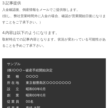
3.記事提供
入金確認後、倒産情報をメールでご提供致します。
(但し、弊社営業時間外に入金の場合、確認が営業開始日後になりま
すことをご了承下さい。）
4.内容は以下のようになります。
取材時点での記事内容となります。状況が変わっている可能性があ
ることを予めご了承下さい。
サンプル
(株)○○○～破産手続開始決定
業 種 ○○○○
所 在 地 東京都豊島区○○○○○○○○
設 立 昭和00年0月
創 業 昭和00年0月
従 業 員 00名
代 表 者 東経 太郎