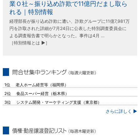
業Ｏ社～振り込め詐欺で11億円だまし取ら
れる｜特別情報
経理部長が振り込め詐欺に遭い、詐欺グループに11億7,981万
円を詐取された詳細が7月24日に公表した特別調査委員会に
よる調査報告書で明らかとなった。事件は4月 …
［特別情報とは ▶］
問合せ集中ランキング（毎週火曜更新）
1位 老人ホーム経営等（福岡県）
2位 食品スーパー経営（栃木県）
3位 システム開発・マーケティング支援（東京都）
さらに詳しく ▶
債権・動産譲渡登記リスト（毎週木曜更