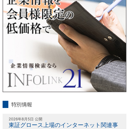
人または代理人の請求応じて、個人データの通知・開示・訂
正・追加・削除・利用停止・提供停止の請求に応じます。
受付方法は、本人確認資料（運転免許証、パスポート何れかの
コピー）、「個人情報取扱申請書」「委任状」（代理人による
申請の場合のみ必要となります）を当社宛にお送り下さい。
＜個人情報保護に関するお問合せ・相談窓口＞
東京経済株式会社
〒802-0004 北九州市小倉北区鍛冶町2丁目5-11（第一東経ビ
ル）
フリーダイヤル 0120-55-9986
受付時間 平日9：00～17：00
infolink21
特別情報
2026年8月5日 公開
東証グロース上場のインターネット関連事