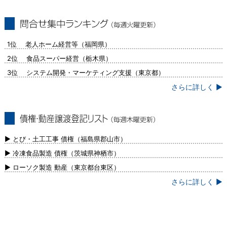
問合せ集中ランキング（毎週火曜更新）
1位 老人ホーム経営等（福岡県）
2位 食品スーパー経営（栃木県）
3位 システム開発・マーケティング支援（東京都）
さらに詳しく ▶
債権・動産譲渡登記リスト（毎週木曜更
新）
▶ とび・土工工事 債権（福島県郡山市）
▶ 冷凍食品製造 債権（茨城県神栖市）
▶ ローソク製造 動産（東京都台東区）
さらに詳しく ▶