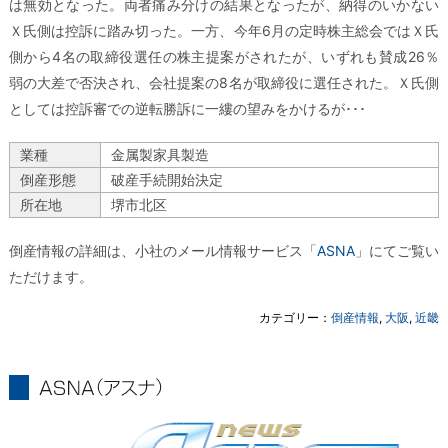
は無効となった。両者痛み分けの結果となったが、納得のいかない
Ｘ氏側は控訴に踏み切った。一方、今年6月の定時株主総会ではＸ氏
側から4名の取締役選任の株主提案がされたが、いずれも賛成26％
弱の大差で否決され、会社提案の8名が取締役に選任された。Ｘ氏側
としては控訴審での逆転勝訴に一縷の望みをかけるが･･･
業種
金属製家具製造
倒産形態
破産手続開始決定
所在地
堺市北区
倒産情報の詳細は、小社のメール情報サービス「
ASNA
」にてご覧い
ただけます。
カテゴリー：
倒産情報
,
大阪
,
近畿
ASNA