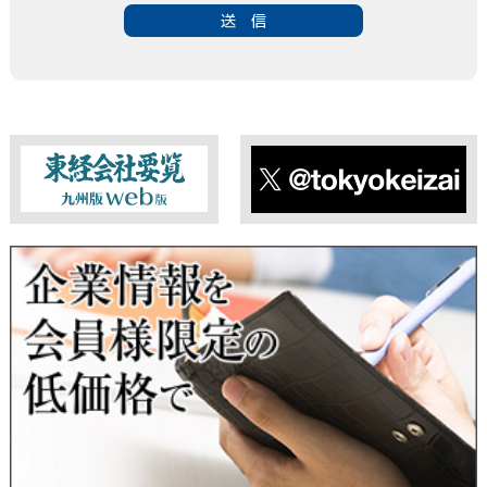
・お問い合わせのあった事案に対する資料等の送付
■個人情報の第三者提供について
当社は、法令に定める場合を除き、事前にお客様の同意を得る
ことなく、個人情報を第三者に提供することはありません。ま
た、当該情報を業務委託することもありません。
■ 個人情報提供の任意性及び留意点
個人情報のご提供は任意ですが、必要な個人情報をご提供いた
だけなかった場合は、上記利用目的を達成できない場合があり
ますのでご了承ください。
東経会社要覧web版
X
■ 通知・開示・訂正・追加・削除・利用停止・提供停止について
当社は、本人が自己の個人情報について、通知・開示・訂正・
追加・削除・利用停止・提供停止の希望がございましたら、本
人または代理人の請求応じて、個人データの通知・開示・訂
正・追加・削除・利用停止・提供停止の請求に応じます。
受付方法は、本人確認資料（運転免許証、パスポート何れかの
コピー）、「個人情報取扱申請書」「委任状」（代理人による
申請の場合のみ必要となります）を当社宛にお送り下さい。
＜個人情報保護に関するお問合せ・相談窓口＞
東京経済株式会社
〒802-0004 北九州市小倉北区鍛冶町2丁目5-11（第一東経ビ