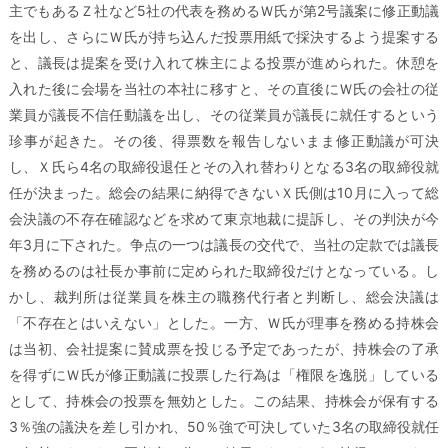
主でもあるＺ社など5社の代表を務めるＷ氏が第2号議案に修正動議
を出し、さらにＷ氏が持ち込んだ投票用紙で採決するよう提案する
と、議長は提案を受け入れて株主による投票が進められた。休憩を
入れた後に会場を当社の本社に移すと、その直後にＷ氏の会社の従
業員が議長不信任動議を出し、その従業員が議長に就任するという
珍事が起きた。その後、得票数を報告しないまま修正動議が可決
し、Ｘ氏ら4名の取締役退任とその入れ替わりとなる3名の取締役就
任が決まった。総会の結果に納得できないＸ氏側は10月に入って総
会決議の不存在確認などを求めて東京地裁に提訴し、その判決が今
年3月に下された。争点の一つは議長の交代で、当社の定款では議長
を務めるのは社長か事前に定められた取締役だけとなっている。し
かし、裁判所は従業員を株主の職務代行者と判断し、総会決議は
「不存在とはいえない」とした。一方、Ｗ氏が理事を務める持株会
は当初、会社提案に賛成票を投じる予定であったが、持株会の了承
を得ずにＷ氏が修正動議に投票した行為は「権限を逸脱」している
として、持株会の投票を無効とした。この結果、持株会が保有する
3％強の議決を差し引かれ、50％強で可決していた3名の取締役就任