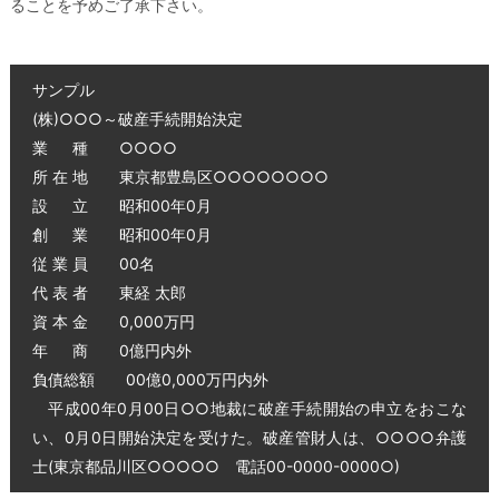
ることを予めご了承下さい。
サンプル
(株)○○○～破産手続開始決定
業 種 ○○○○
所 在 地 東京都豊島区○○○○○○○○
設 立 昭和00年0月
創 業 昭和00年0月
従 業 員 00名
代 表 者 東経 太郎
資 本 金 0,000万円
年 商 0億円内外
負債総額 00億0,000万円内外
平成00年0月00日○○地裁に破産手続開始の申立をおこな
い、0月0日開始決定を受けた。破産管財人は、○○○○弁護
士(東京都品川区○○○○○ 電話00-0000-0000○)