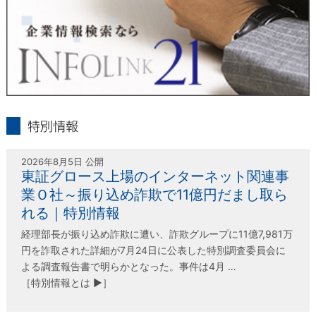
ル）
フリーダイヤル 0120-55-9986
受付時間 平日9：00～17：00
infolink21
特別情報
2026年8月5日 公開
東証グロース上場のインターネット関連事
業Ｏ社～振り込め詐欺で11億円だまし取ら
れる｜特別情報
経理部長が振り込め詐欺に遭い、詐欺グループに11億7,981万
円を詐取された詳細が7月24日に公表した特別調査委員会に
よる調査報告書で明らかとなった。事件は4月 …
［特別情報とは ▶］