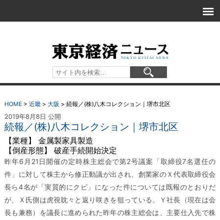
HOME
>
近畿
>
大阪
>
続報／(株)八木コレクション｜堺市北区
2019年8月8日 公開
続報／(株)八木コレクション｜堺市北区
【業種】 金属製家具製造
【倒産形態】 破産手続開始決定
昨年6月21日開催の定時株主総会で第2号議案「取締役7名選任の
件」に対して株主から修正動議が出され、創業家のＸ代表取締役会
長ら4名が「実質的にクビ」になった件については既報のとおりだ
が、Ｘ氏側は虎視眈々と返り咲きを狙っている。Ｙ社長（現在は会
長も兼務）を議長に進められた昨年の株主総会は、主要仕入先で株