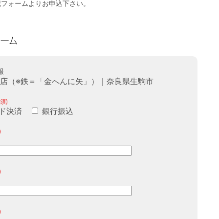
記フォームよりお申込下さい。
報
商店（※鉄＝「金へんに矢」）｜奈良県生駒市
須)
ド決済
銀行振込
)
)
)