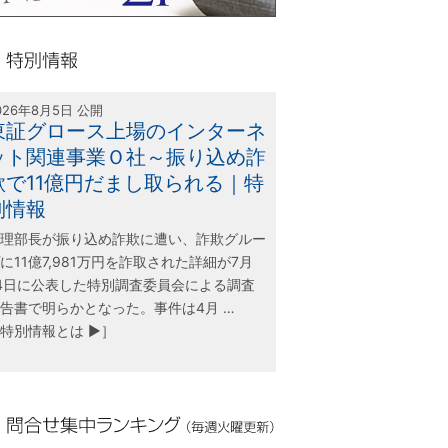
olink21
別情報
026年8月5日 公開
東証グロース上場のインターネ
ット関連事業Ｏ社～振り込め詐
欺で11億円だまし取られる｜特
別情報
理部長が振り込め詐欺に遭い、詐欺グルー
に11億7,981万円を詐取された詳細が7月
4日に公表した特別調査委員会による調査
告書で明らかとなった。事件は4月 …
特別情報とは ▶］
合せ集中ランキング（毎週火曜更新）