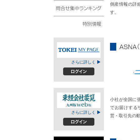
債権・動産譲渡登記リ
倒産情報の詳
スト
す。
問合せ集中ランキング
特別情報
ASNA
TOKEIマイページ
さらに詳しく ▶
A
ログイン
小社が全国に
でお届けする
東経会社要覧web
さらに詳しく ▶
営・取引先の
版
ログイン