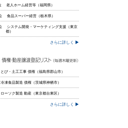
位 老人ホーム経営等（福岡県）
位 食品スーパー経営（栃木県）
位 システム開発・マーケティング支援（東京
都）
さらに詳しく ▶
権・動産譲渡登記リスト（毎週木曜更
）
 とび・土工工事 債権（福島県郡山市）
 冷凍食品製造 債権（茨城県神栖市）
 ローソク製造 動産（東京都台東区）
さらに詳しく ▶