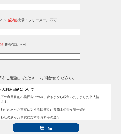
レス
(必須)
携帯・フリーメール不可
須)
携帯電話不可
項をご確認いただき、お問合せください。
報の利用目的について
以下の利用目的の範囲内でのみ、皆さまから収集いたしました個人情
します。
合わせのあった事案に対する回答及び業務上必要な諸手続き
合わせのあった事案に対する資料等の送付
報の第三者提供について