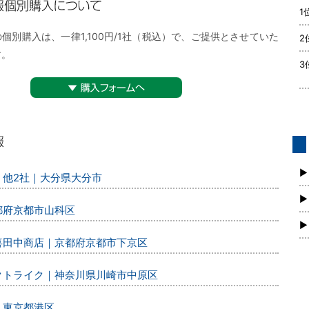
1
購入について
個別購入は、一律1,100円/1社（税込）で、ご提供とさせていた
2
す。
3
▼購入フォームへ
債
新
▶
、他2社｜大分県大分市
▶
都府京都市山科区
▶
丸喜田中商店｜京都府京都市下京区
レクトライク｜神奈川県川崎市中原区
｜東京都港区