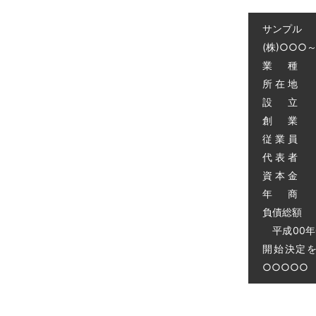
サンプル
(株)○○○
業 種 
所 在 地
設 立 昭
創 業 昭
従 業 員 
代 表 者 
資 本 金 
年 商 
負債総額 0
平成00年
開始決定
○○○○○ 電