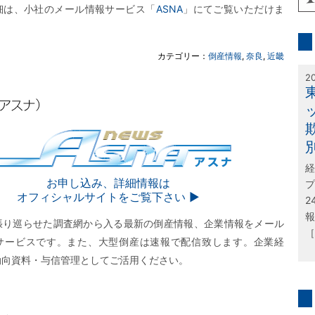
細は、小社のメール情報サービス「
ASNA
」にてご覧いただけま
inf
カテゴリー：
倒産情報
,
奈良
,
近畿
特
2
経
SNA
お申し込み、詳細情報は
プ
オフィシャルサイトをご覧下さい ▶︎
2
報
張り巡らせた調査網から入る最新の倒産情報、企業情報をメール
［
サービスです。また、大型倒産は速報で配信致します。企業経
動向資料・与信管理としてご活用ください。
問