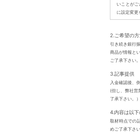
いことがご
に設定変更
2.ご希望の
引き続き銀行
商品が情報と
ご了承下さい
3.記事提供
入金確認後、
(但し、弊社
了承下さい。
4.内容は以
取材時点での
めご了承下さ