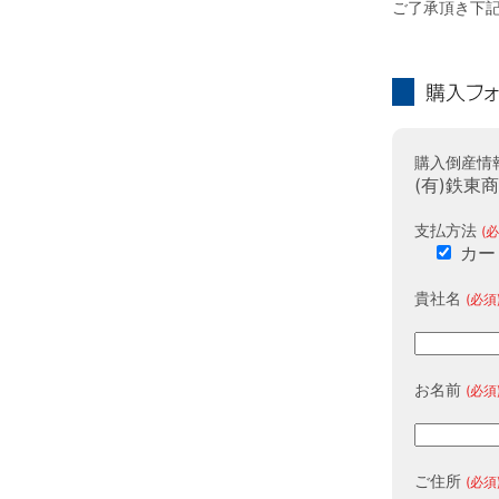
ご了承頂き下
購入フォーム
購入倒産情
(有)鉄東
支払方法
(必
カー
貴社名
(必須
お名前
(必須
ご住所
(必須