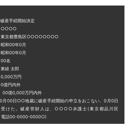
～破産手続開始決定
○○○○
 東京都豊島区○○○○○○○○
和00年0月
和00年0月
00名
東経 太郎
0,000万円
0億円内外
0億0,000万円内外
0月00日○○地裁に破産手続開始の申立をおこない、0月0日
を受けた。破産管財人は、○○○○弁護士(東京都品川区
話00-0000-0000○)