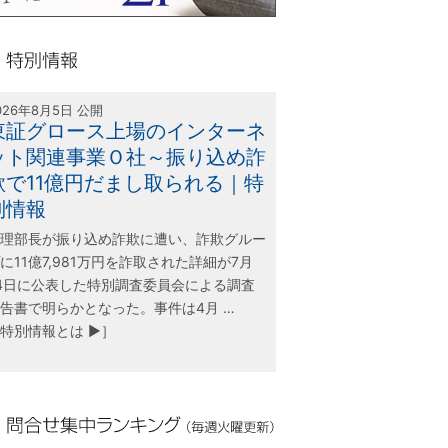
olink21
別情報
026年8月5日 公開
東証グロース上場のインターネ
ット関連事業Ｏ社～振り込め詐
欺で11億円だまし取られる｜特
別情報
理部長が振り込め詐欺に遭い、詐欺グルー
に11億7,981万円を詐取された詳細が7月
4日に公表した特別調査委員会による調査
告書で明らかとなった。事件は4月 …
特別情報とは ▶］
合せ集中ランキング（毎週火曜更新）