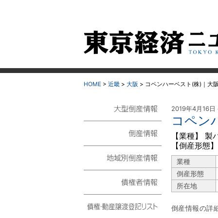
HOME
>
近畿
>
大阪
>
コペンハーベスト(株)｜大
2019年4月16日
コペン
大型倒産情報
【業種】 製
【倒産形態】
倒産情報
業種
地域別倒産情報
倒産形態
所在地
債権者情報
倒産情報の詳