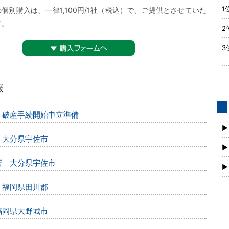
1
個別購入は、一律1,100円/1社（税込）で、ご提供とさせていた
す。
2
3
▼購入フォームへ
ー｜破産手続開始申立準備
債
新
▶
｜大分県宇佐市
▶
店｜大分県宇佐市
▶
｜福岡県田川郡
福岡県大野城市