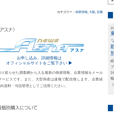
inf
カテゴリー：
倒産情報
,
大阪
,
近畿
特
2
SNA
お申し込み、詳細情報は
経
オフィシャルサイトをご覧下さい ▶︎
プ
張り巡らせた調査網から入る最新の倒産情報、企業情報をメール
2
報
サービスです。また、大型倒産は速報で配信致します。企業経
［
動向資料・与信管理としてご活用ください。
購入について
問