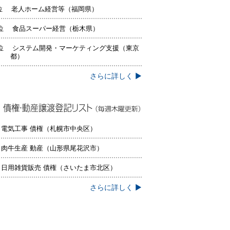
位 老人ホーム経営等（福岡県）
位 食品スーパー経営（栃木県）
位 システム開発・マーケティング支援（東京
都）
さらに詳しく ▶
権・動産譲渡登記リスト（毎週木曜更
）
 電気工事 債権（札幌市中央区）
 肉牛生産 動産（山形県尾花沢市）
 日用雑貨販売 債権（さいたま市北区）
さらに詳しく ▶