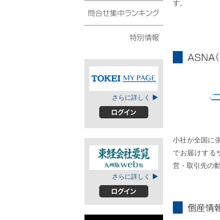
す。
債権・動産譲渡登記リ
スト
問合せ集中ランキング
特別情報
ASNA
TOKEIマイページ
さらに詳しく ▶
A
ログイン
小社が全国に
でお届けする
営・取引先の
東経会社要覧web
さらに詳しく ▶
版
ログイン
倒産情報個別