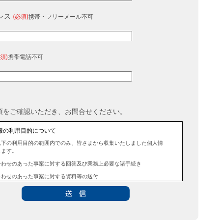
レス
(必須)
携帯・フリーメール不可
須)
携帯電話不可
項をご確認いただき、お問合せください。
報の利用目的について
以下の利用目的の範囲内でのみ、皆さまから収集いたしました個人情
します。
合わせのあった事案に対する回答及び業務上必要な諸手続き
合わせのあった事案に対する資料等の送付
報の第三者提供について
法令に定める場合を除き、事前にお客様の同意を得ることなく、個人
三者に提供することはありません。また、当該情報を業務委託するこ