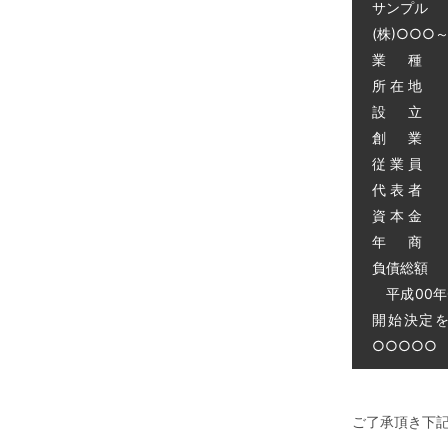
サンプル
(株)○○○
業 種 
所 在 地
設 立 昭
創 業 昭
従 業 員 
代 表 者 
資 本 金 
年 商 
負債総額 0
平成00年
開始決定
○○○○○ 電
ご了承頂き下