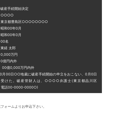
～破産手続開始決定
○○○○
 東京都豊島区○○○○○○○○
和00年0月
和00年0月
00名
東経 太郎
0,000万円
0億円内外
0億0,000万円内外
0月00日○○地裁に破産手続開始の申立をおこない、0月0日
を受けた。破産管財人は、○○○○弁護士(東京都品川区
話00-0000-0000○)
記フォームよりお申込下さい。