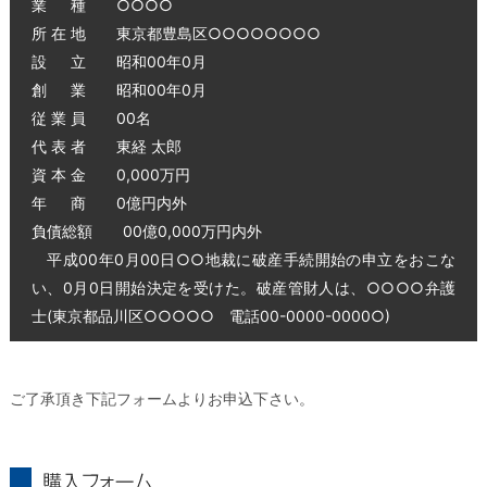
業 種 ○○○○
所 在 地 東京都豊島区○○○○○○○○
設 立 昭和00年0月
創 業 昭和00年0月
従 業 員 00名
代 表 者 東経 太郎
資 本 金 0,000万円
年 商 0億円内外
負債総額 00億0,000万円内外
平成00年0月00日○○地裁に破産手続開始の申立をおこな
い、0月0日開始決定を受けた。破産管財人は、○○○○弁護
士(東京都品川区○○○○○ 電話00-0000-0000○)
ご了承頂き下記フォームよりお申込下さい。