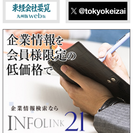
■ 個人情報提供の任意性及び留意点
個人情報のご提供は任意ですが、必要な個人情報をご提供いた
だけなかった場合は、上記利用目的を達成できない場合があり
ますのでご了承ください。
東経会社要覧web版
X
■ 通知・開示・訂正・追加・削除・利用停止・提供停止について
当社は、本人が自己の個人情報について、通知・開示・訂正・
追加・削除・利用停止・提供停止の希望がございましたら、本
人または代理人の請求応じて、個人データの通知・開示・訂
正・追加・削除・利用停止・提供停止の請求に応じます。
受付方法は、本人確認資料（運転免許証、パスポート何れかの
コピー）、「個人情報取扱申請書」「委任状」（代理人による
申請の場合のみ必要となります）を当社宛にお送り下さい。
＜個人情報保護に関するお問合せ・相談窓口＞
東京経済株式会社
〒802-0004 北九州市小倉北区鍛冶町2丁目5-11（第一東経ビ
ル）
フリーダイヤル 0120-55-9986
受付時間 平日9：00～17：00