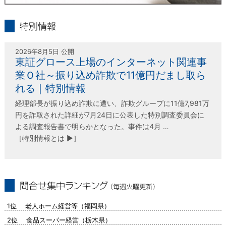
infolink21
特別情報
2026年8月5日 公開
東証グロース上場のインターネット関連事
業Ｏ社～振り込め詐欺で11億円だまし取ら
れる｜特別情報
経理部長が振り込め詐欺に遭い、詐欺グループに11億7,981万
円を詐取された詳細が7月24日に公表した特別調査委員会に
よる調査報告書で明らかとなった。事件は4月 …
［特別情報とは ▶］
問合せ集中ランキング（毎週火曜更新）
1位 老人ホーム経営等（福岡県）
2位 食品スーパー経営（栃木県）