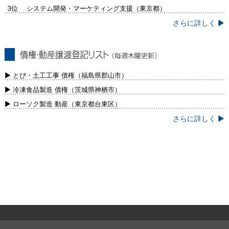
3位 システム開発・マーケティング支援（東京都）
さらに詳しく ▶
債権・動産譲渡登記リスト（毎週木曜更
新）
▶ とび・土工工事 債権（福島県郡山市）
▶ 冷凍食品製造 債権（茨城県神栖市）
▶ ローソク製造 動産（東京都台東区）
さらに詳しく ▶