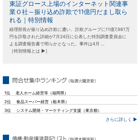
東証グロース上場のインターネット関連事
業Ｏ社～振り込め詐欺で11億円だまし取ら
れる｜特別情報
経理部長が振り込め詐欺に遭い、詐欺グループに11億7,981万
円を詐取された詳細が7月24日に公表した特別調査委員会に
よる調査報告書で明らかとなった。事件は4月 …
［特別情報とは ▶］
問合せ集中ランキング（毎週火曜更新）
1位 老人ホーム経営等（福岡県）
2位 食品スーパー経営（栃木県）
3位 システム開発・マーケティング支援（東京都）
さらに詳しく ▶