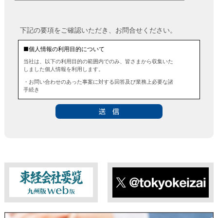
下記の要項をご確認いただき、お問合せください。
■個人情報の利用目的について
当社は、以下の利用目的の範囲内でのみ、皆さまから収集いた
しました個人情報を利用します。
・お問い合わせのあった事案に対する回答及び業務上必要な諸
手続き
・お問い合わせのあった事案に対する資料等の送付
■個人情報の第三者提供について
当社は、法令に定める場合を除き、事前にお客様の同意を得る
ことなく、個人情報を第三者に提供することはありません。ま
た、当該情報を業務委託することもありません。
■ 個人情報提供の任意性及び留意点
個人情報のご提供は任意ですが、必要な個人情報をご提供いた
だけなかった場合は、上記利用目的を達成できない場合があり
ますのでご了承ください。
東経会社要覧web版
X
■ 通知・開示・訂正・追加・削除・利用停止・提供停止について