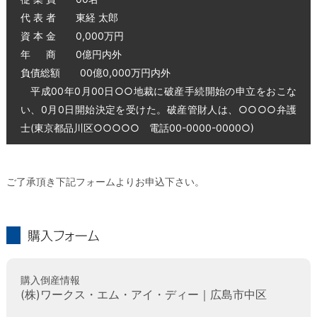
代 表 者 東経 太郎
資 本 金 0,000万円
年 商 0億円内外
負債総額 00億0,000万円内外
平成00年0月00日○○地裁に破産手続開始の申立をおこな
い、0月0日開始決定を受けた。破産管財人は、○○○○弁護
士(東京都品川区○○○○○ 電話00-0000-0000○)
ご了承頂き下記フォームよりお申込下さい。
購入フォーム
購入倒産情報
(株)ワークス・エム・アイ・ディー｜広島市中区