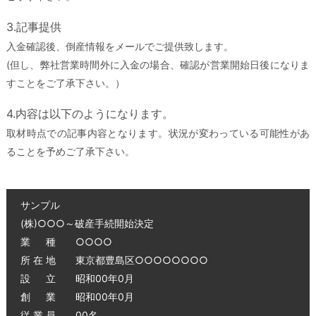
3.記事提供
入金確認後、倒産情報をメールでご提供致します。
(但し、弊社営業時間外に入金の場合、確認が営業開始日後になりま
すことをご了承下さい。）
4.内容は以下のようになります。
取材時点での記事内容となります。状況が変わっている可能性があ
ることを予めご了承下さい。
サンプル
(株)○○○～破産手続開始決定
業 種 ○○○○
所 在 地 東京都豊島区○○○○○○○○
設 立 昭和00年0月
創 業 昭和00年0月
従 業 員 00名