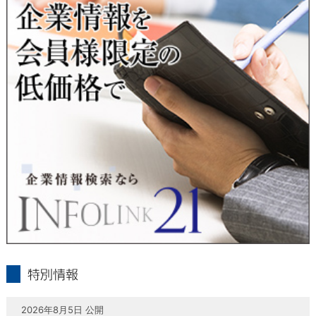
当社は、本人が自己の個人情報について、通知・開示・訂正・
追加・削除・利用停止・提供停止の希望がございましたら、本
人または代理人の請求応じて、個人データの通知・開示・訂
正・追加・削除・利用停止・提供停止の請求に応じます。
受付方法は、本人確認資料（運転免許証、パスポート何れかの
コピー）、「個人情報取扱申請書」「委任状」（代理人による
申請の場合のみ必要となります）を当社宛にお送り下さい。
＜個人情報保護に関するお問合せ・相談窓口＞
東京経済株式会社
〒802-0004 北九州市小倉北区鍛冶町2丁目5-11（第一東経ビ
ル）
フリーダイヤル 0120-55-9986
受付時間 平日9：00～17：00
infolink21
特別情報
2026年8月5日 公開