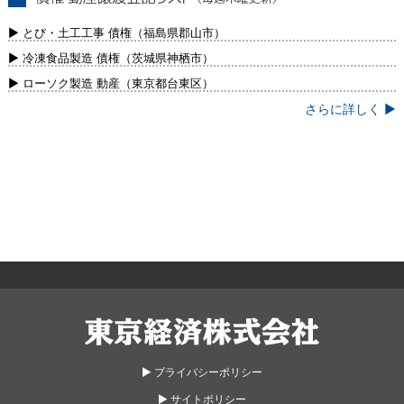
債権・動産譲渡登記リスト（毎週木曜更
新）
▶ とび・土工工事 債権（福島県郡山市）
▶ 冷凍食品製造 債権（茨城県神栖市）
▶ ローソク製造 動産（東京都台東区）
さらに詳しく ▶
東京経済株式会社
▶︎ プライバシーポリシー
▶︎ サイトポリシー