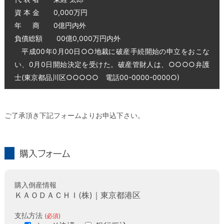
資 本 金 0,000万円
年 商 0億円内外
負債総額 00億0,000万円内外
平成00年0月00日○○地裁に破産手続開始の申立をおこな
い、0月0日開始決定を受けた。破産管財人は、○○○○弁護
士(東京都品川区○○○○○ 電話00-0000-0000○)
ご了承頂き下記フォームよりお申込下さい。
購入フォーム
購入倒産情報
ＫＡＯＤＡＣＨＩ(株)｜東京都港区
支払方法
(必須)