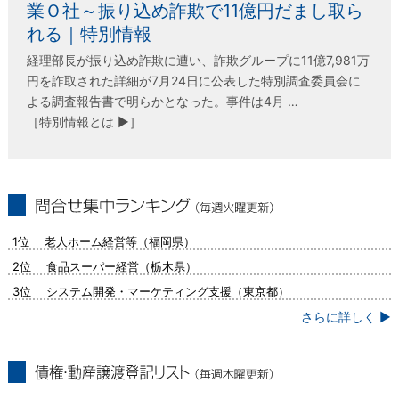
業Ｏ社～振り込め詐欺で11億円だまし取ら
れる｜特別情報
経理部長が振り込め詐欺に遭い、詐欺グループに11億7,981万
円を詐取された詳細が7月24日に公表した特別調査委員会に
よる調査報告書で明らかとなった。事件は4月 …
［特別情報とは ▶］
問合せ集中ランキング（毎週火曜更新）
1位 老人ホーム経営等（福岡県）
2位 食品スーパー経営（栃木県）
3位 システム開発・マーケティング支援（東京都）
さらに詳しく ▶
債権・動産譲渡登記リスト（毎週木曜更