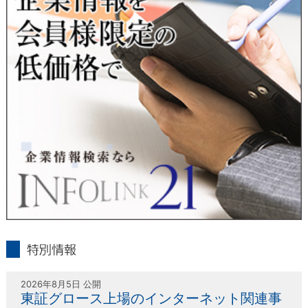
人または代理人の請求応じて、個人データの通知・開示・訂
正・追加・削除・利用停止・提供停止の請求に応じます。
受付方法は、本人確認資料（運転免許証、パスポート何れかの
コピー）、「個人情報取扱申請書」「委任状」（代理人による
申請の場合のみ必要となります）を当社宛にお送り下さい。
＜個人情報保護に関するお問合せ・相談窓口＞
東京経済株式会社
〒802-0004 北九州市小倉北区鍛冶町2丁目5-11（第一東経ビ
ル）
フリーダイヤル 0120-55-9986
受付時間 平日9：00～17：00
infolink21
特別情報
2026年8月5日 公開
東証グロース上場のインターネット関連事