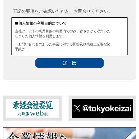
下記の要項をご確認いただき、お問合せください。
■個人情報の利用目的について
当社は、以下の利用目的の範囲内でのみ、皆さまから収集いた
しました個人情報を利用します。
・お問い合わせのあった事案に対する回答及び業務上必要な諸
手続き
・お問い合わせのあった事案に対する資料等の送付
■個人情報の第三者提供について
当社は、法令に定める場合を除き、事前にお客様の同意を得る
ことなく、個人情報を第三者に提供することはありません。ま
た、当該情報を業務委託することもありません。
■ 個人情報提供の任意性及び留意点
個人情報のご提供は任意ですが、必要な個人情報をご提供いた
だけなかった場合は、上記利用目的を達成できない場合があり
ますのでご了承ください。
東経会社要覧web版
X
■ 通知・開示・訂正・追加・削除・利用停止・提供停止について
当社は、本人が自己の個人情報について、通知・開示・訂正・
追加・削除・利用停止・提供停止の希望がございましたら、本