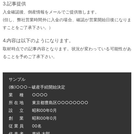
3.記事提供
入金確認後、倒産情報をメールでご提供致します。
(但し、弊社営業時間外に入金の場合、確認が営業開始日後になりま
すことをご了承下さい。）
4.内容は以下のようになります。
取材時点での記事内容となります。状況が変わっている可能性があ
ることを予めご了承下さい。
サンプル
(株)○○○～破産手続開始決定
業 種 ○○○○
所 在 地 東京都豊島区○○○○○○○○
設 立 昭和00年0月
創 業 昭和00年0月
従 業 員 00名
代 表 者 東経 太郎