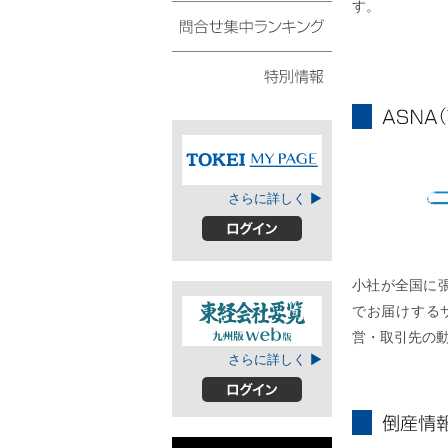
す。
債権・動産譲渡登記リ
スト
問合せ集中ランキング
特別情報
ASNA
TOKEIマイページ
さらに詳しく ▶
A
ログイン
小社が全国に
でお届けする
営・取引先の
東経会社要覧web
さらに詳しく ▶
版
ログイン
倒産情報個別