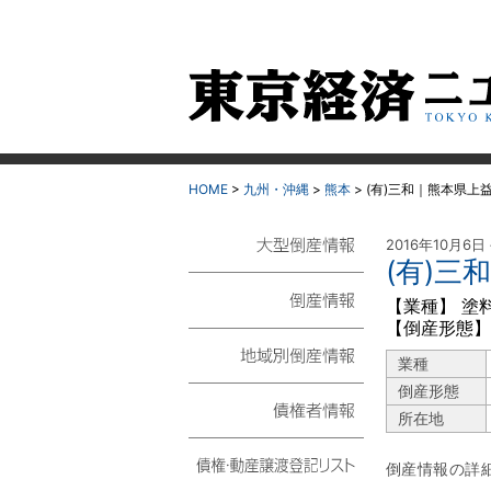
HOME
>
九州・沖縄
>
熊本
>
(有)三和｜熊本県上
2016年10月6日
(有)三
大型倒産情報
【業種】 塗
【倒産形態】
倒産情報
業種
地域別倒産情報
倒産形態
所在地
債権者情報
倒産情報の詳