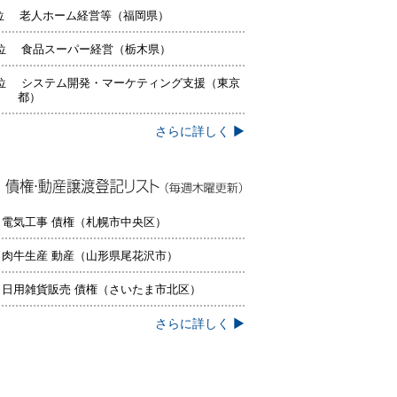
位 老人ホーム経営等（福岡県）
位 食品スーパー経営（栃木県）
位 システム開発・マーケティング支援（東京
都）
さらに詳しく ▶
権・動産譲渡登記リスト（毎週木曜更
）
 電気工事 債権（札幌市中央区）
 肉牛生産 動産（山形県尾花沢市）
 日用雑貨販売 債権（さいたま市北区）
さらに詳しく ▶