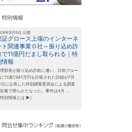
olink21
別情報
026年8月5日 公開
東証グロース上場のインターネ
ット関連事業Ｏ社～振り込め詐
欺で11億円だまし取られる｜特
別情報
理部長が振り込め詐欺に遭い、詐欺グルー
に11億7,981万円を詐取された詳細が7月
4日に公表した特別調査委員会による調査
告書で明らかとなった。事件は4月 …
特別情報とは ▶］
合せ集中ランキング（毎週火曜更新）