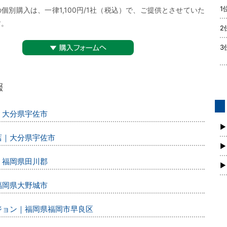
1
個別購入は、一律1,100円/1社（税込）で、ご提供とさせていた
す。
2
3
▼購入フォームへ
｜大分県宇佐市
債
新
▶
店｜大分県宇佐市
▶
｜福岡県田川郡
▶
福岡県大野城市
ィジョン｜福岡県福岡市早良区