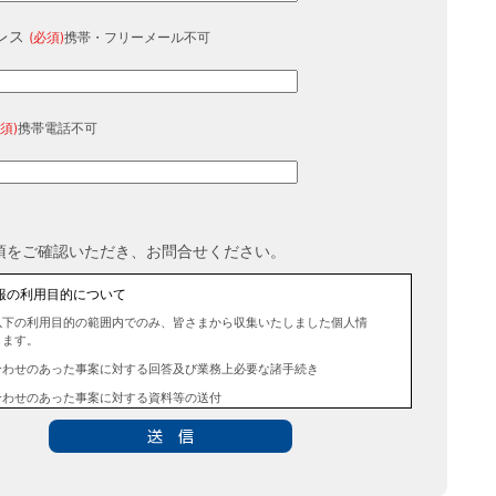
レス
(必須)
携帯・フリーメール不可
須)
携帯電話不可
項をご確認いただき、お問合せください。
報の利用目的について
以下の利用目的の範囲内でのみ、皆さまから収集いたしました個人情
します。
合わせのあった事案に対する回答及び業務上必要な諸手続き
合わせのあった事案に対する資料等の送付
報の第三者提供について
法令に定める場合を除き、事前にお客様の同意を得ることなく、個人
三者に提供することはありません。また、当該情報を業務委託するこ