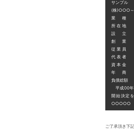
サンプル
(株)○○○
業 種 
所 在 地
設 立 昭
創 業 昭
従 業 員 
代 表 者 
資 本 金 
年 商 
負債総額 0
平成00年
開始決定
○○○○○ 電
ご了承頂き下