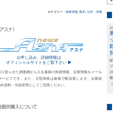
inf
カテゴリー：
倒産情報
,
熊本
,
九州・沖縄
特
2
SNA
お申し込み、詳細情報は
経
オフィシャルサイトをご覧下さい ▶︎
プ
張り巡らせた調査網から入る最新の倒産情報、企業情報をメール
2
報
サービスです。また、大型倒産は速報で配信致します。企業経
［
動向資料・与信管理としてご活用ください。
購入について
問