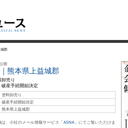
益城郡
 公開
和｜熊本県上益城郡
料卸売り
 破産手続開始決定
塗料卸売り
破産手続開始決定
熊本県上益城郡
細は、小社のメール情報サービス「
ASNA
」にてご覧いただけま