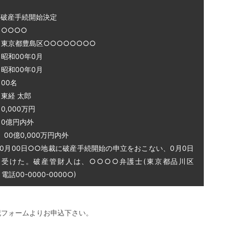
～破産手続開始決定
○○○○
 東京都豊島区○○○○○○○○
和00年0月
和00年0月
00名
東経 太郎
0,000万円
0億円内外
0億0,000万円内外
0月00日○○地裁に破産手続開始の申立をおこない、0月0日
を受けた。破産管財人は、○○○○弁護士(東京都品川区
話00-0000-0000○)
記フォームよりお申込下さい。