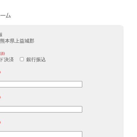
報
｜熊本県上益城郡
須)
ド決済
銀行振込
)
)
)